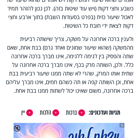
כשבע וחצי דקות (ויש עוד שיטות בזה). לכן נכון להזהר תמיד
לאכול שיעור כזית (בפרט בסעודות השבת) בתוך ארבע וחצי
דקות לצאת ידי חובת כל השיטות.
ולענין ברכה אחרונה על משקה, צריך שישתה רביעית
מהמשקה (שהוא שיעור שמונים ואחד גרם) בבת אחת, שאם
שתה והפסיק בין לגימה ללגימה, אינו מברך ברכה אחרונה
כלל. ולכן, השותה מרק בכף, אינו מברך ברכה אחרונה על
שתית אותו המרק, שהרי לא שתה ממנו שיעור רביעית בבת
אחת, וכן השותה קפה או תה כשהם חמים, אינו מברך עליהם
ברכה אחרונה, משום שאינו יכול לשתות ממנו בבת אחת.​
תגיות ועדכונים:
ברכות
הלכות
יין
X
🔇