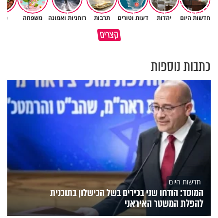
חדשות היום
יהדות
דעות וטורים
תרבות
רוחניות ואמונה
משפחה
נשי
פותחים פתח קטן - ומקבלים עול
קצרים
תשתמש באהבה של השם לטובתך
עצום
כתבות נוספות
חדשות היום
המוסד: הודחו שני בכירים בשל הכישלון בתוכנית
להפלת המשטר האיראני