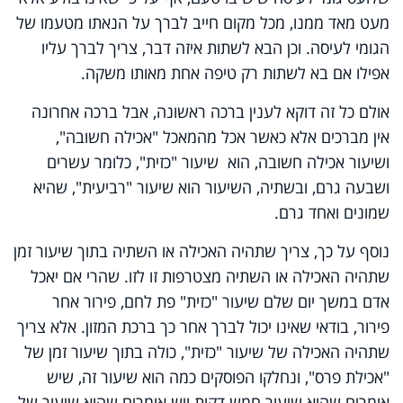
מעט מאד ממנו, מכל מקום חייב לברך על הנאתו מטעמו של
הגומי לעיסה. וכן הבא לשתות איזה דבר, צריך לברך עליו
אפילו אם בא לשתות רק טיפה אחת מאותו משקה.
אולם כל זה דוקא לענין ברכה ראשונה, אבל ברכה אחרונה
אין מברכים אלא כאשר אכל מהמאכל "אכילה חשובה",
ושיעור אכילה חשובה, הוא שיעור "כזית", כלומר עשרים
ושבעה גרם, ובשתיה, השיעור הוא שיעור "רביעית", שהיא
שמונים ואחד גרם.
נוסף על כך, צריך שתהיה האכילה או השתיה בתוך שיעור זמן
שתהיה האכילה או השתיה מצטרפות זו לזו. שהרי אם יאכל
אדם במשך יום שלם שיעור "כזית" פת לחם, פירור אחר
פירור, בודאי שאינו יכול לברך אחר כך ברכת המזון. אלא צריך
שתהיה האכילה של שיעור "כזית", כולה בתוך שיעור זמן של
"אכילת פרס", ונחלקו הפוסקים כמה הוא שיעור זה, שיש
אומרים שהוא שיעור חמש דקות ויש אומרים שהוא שיעור של