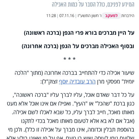
המידע לפניכם, כולל הסבר על כמות האכילה
למעקב
הידברות
ו' חשון התשע"ז
|
07.11.16
|
11:28
על היין מברכים בורא פרי הגפן
(ברכה ראשונה)
ובסוף האכילה מברכים על הגפן (ברכה אחרונה)
* * *
שיעור אכילה כדי להתחייב בברכה אחרונה (מתוך "הלכה
יומית" מפסקי מרן
הרב עובדיה יוסף
זצוק"ל):
על כל דבר שאדם אוכל, עליו לברך עליו "ברכה ראשונה",
כגון ברכת "שהכל" או "העץ". ואפילו אם אינו אוכל אלא מעט
מאותו מאכל, חייב לברך עליו, כל שבא לאכלו לשם אכילה.
(אבל אם לא בא אלא לטעום מאותו מאכל בכדי לתקנו
בהוספת תבלין וכדומה, אינו מברך על אכילה זו כלל). ולכן מי
שלועס גומי לעיסה שיש בו טעם, אף על פי שאינו בולע אלא