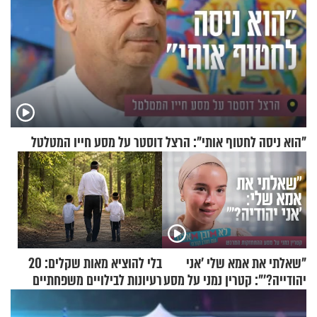
"הוא ניסה לחטוף אותי": הרצל דוסטר על מסע חייו המטלטל
"שאלתי את אמא שלי 'אני
בלי להוציא מאות שקלים: 20
יהודייה?'": קטרין נמני על מסע
רעיונות לבילויים משפחתיים
ההתחזקות המרגש
כמעט בחינם