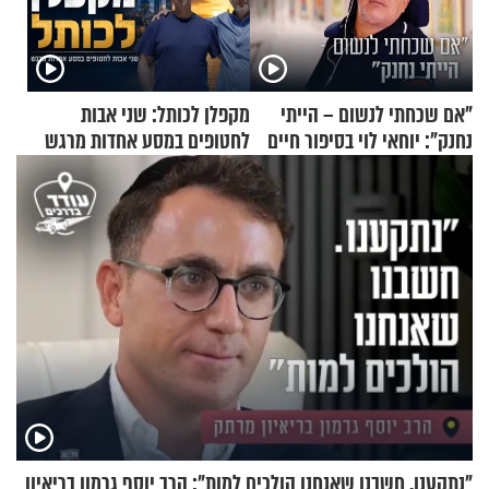
"אם שכחתי לנשום – הייתי
מקפלן לכותל: שני אבות
נחנק": יוחאי לוי בסיפור חיים
לחטופים במסע אחדות מרגש
מעורר השראה
"נתקענו. חשבנו שאנחנו הולכים למות": הרב יוסף גרמון בריאיון