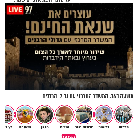
תשעה באב: המשדר המרכזי עם גדולי הרבנים
תרבות
בריאות
חדשות היום
יהדות
מגזין
משפחה
רץ ברשת
איך יתכן שעם ישראל הצליח
עצות נפלאות לחינוך ילדים
קצרים