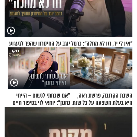
"אין לי יד, וזו לא מחלה": כרמל יוגב על החיסרון שהפך לגעגוע
השבת הקרובה, פרשת ראה,
"אם שכחתי לנשום – הייתי
היא בעלת השפעה על כל שנת
נחנק": יוחאי לוי בסיפור חיים
תשפ"ז
מעורר השראה