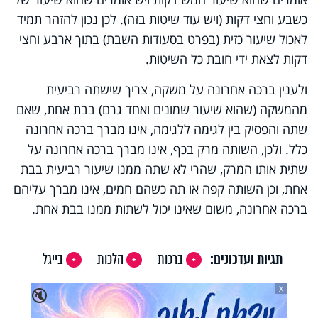
כשבע וחצי דקות (ויש עוד שיטות בזה). לכן נכון להזהר תמיד
לאכול שיעור כזית (בפרט בסעודות השבת) בתוך ארבע וחצי
דקות לצאת ידי חובת כל השיטות.
ולענין ברכה אחרונה על משקה, צריך שישתה רביעית
מהמשקה (שהוא שיעור שמונים ואחד גרם) בבת אחת, שאם
שתה והפסיק בין לגימה ללגימה, אינו מברך ברכה אחרונה
כלל. ולכן, השותה מרק בכף, אינו מברך ברכה אחרונה על
שתית אותו המרק, שהרי לא שתה ממנו שיעור רביעית בבת
אחת, וכן השותה קפה או תה כשהם חמים, אינו מברך עליהם
ברכה אחרונה, משום שאינו יכול לשתות ממנו בבת אחת.​
תגיות ועדכונים:
ברכות
הלכות
בייגל
X
🔇