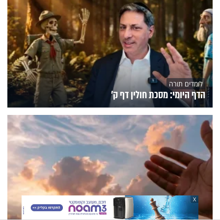
לומדים תורה
הדף היומי: מסכת חולין דף ק'
X