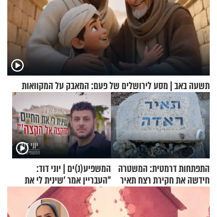
תשעה באב | מסע לירושלים של פעם: המאבק על המקוואות
התפתחות דרמטית: המשטרה
המשפיע(נ)ים | יוני דוד:
חידשה את חקירת רצח תאיר
"העבריין אמר 'שינית לי את
ראדה
החיים מהקצה אל הקצה'"