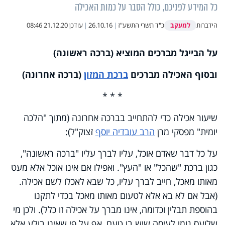
כל המידע לפניכם, כולל הסבר על כמות האכילה
למעקב
הידברות
כ"ד תשרי התשע"ז
|
26.10.16
|
עודכן
21.12.20 08:46
על ה
בייגל
מברכים המוציא (ברכה ראשונה)
ובסוף האכילה מברכים
ברכת המזון
(ברכה אחרונה)
* * *
שיעור אכילה כדי להתחייב בברכה אחרונה (מתוך "הלכה
יומית" מפסקי מרן
הרב עובדיה יוסף
זצוק"ל):
על כל דבר שאדם אוכל, עליו לברך עליו "ברכה ראשונה",
כגון ברכת "שהכל" או "העץ". ואפילו אם אינו אוכל אלא מעט
מאותו מאכל, חייב לברך עליו, כל שבא לאכלו לשם אכילה.
(אבל אם לא בא אלא לטעום מאותו מאכל בכדי לתקנו
בהוספת תבלין וכדומה, אינו מברך על אכילה זו כלל). ולכן מי
שלועס גומי לעיסה שיש בו טעם, אף על פי שאינו בולע אלא