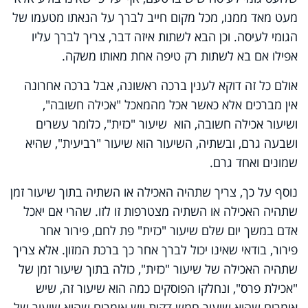
מעט מאד ממנו, מכל מקום חייב לברך על הנאתו מטעמו של
הגומי לעיסה. וכן הבא לשתות איזה דבר, צריך לברך עליו
אפילו אם בא לשתות רק טיפה אחת מאותו משקה.
אולם כל זה דוקא לענין ברכה ראשונה, אבל ברכה אחרונה
אין מברכים אלא כאשר אכל מהמאכל "אכילה חשובה",
ושיעור אכילה חשובה, הוא שיעור "כזית", כלומר עשרים
ושבעה גרם, ובשתיה, השיעור הוא שיעור "רביעית", שהיא
שמונים ואחד גרם.
נוסף על כך, צריך שתהיה האכילה או השתיה בתוך שיעור זמן
שתהיה האכילה או השתיה מצטרפות זו לזו. שהרי אם יאכל
אדם במשך יום שלם שיעור "כזית" פת לחם, פירור אחר
פירור, בודאי שאינו יכול לברך אחר כך ברכת המזון. אלא צריך
שתהיה האכילה של שיעור "כזית", כולה בתוך שיעור זמן של
"אכילת פרס", ונחלקו הפוסקים כמה הוא שיעור זה, שיש
אומרים שהוא שיעור חמש דקות ויש אומרים שהוא שיעור של