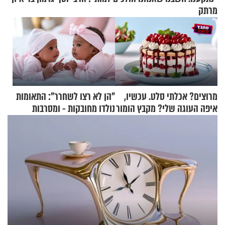
מרתק
מרוצים? אכלתי סלט. עכשיו,
"הן לא רצו לשחרר": התאומות
איפה העוגה שלי? מקבץ הומור
נולדו מחובקות - ומסרבות
כייפי מספר 1
להיפרד