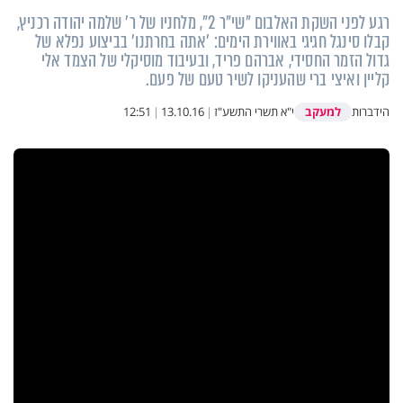
רגע לפני השקת האלבום "שי"ר 2", מלחניו של ר' שלמה יהודה רכניץ,
קבלו סינגל חגיגי באווירת הימים: 'אתה בחרתנו' בביצוע נפלא של
גדול הזמר החסידי, אברהם פריד, ובעיבוד מוסיקלי של הצמד אלי
קליין ואיצי ברי שהעניקו לשיר טעם של פעם.
למעקב
הידברות
י"א תשרי התשע"ז
|
13.10.16
|
12:51