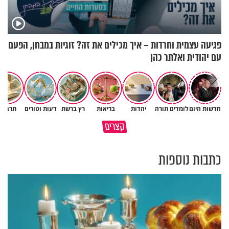
פגיעה עצמית וחרדות – איך מכילים את זה? זוגיות במבחן, הפעם
עם יהודית ואלתר כהן
חדשות היום
לומדים תורה
יהדות
בריאות
רץ ברשת
דעות וטורים
תרבות
עצות נפלאות לחינוך ילדים
קצרים
ולזוגיות מאושרת מנעמי במט
המאמץ לחזור הוא החזק מהכל
כתבות נוספות