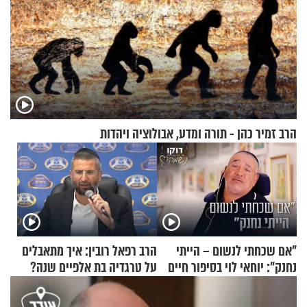
הרב זמיר כהן - תורה ומדע, אבולוציה ויהדות
"אם שכחתי לנשום – הייתי
הרב רפאל רובין: איך מתאבלים
נחנק": יוחאי לוי בסיפור חיים
על טרגדיה בת אלפיים שנה?
מעורר השראה