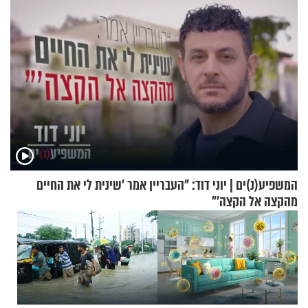
וגד דנינו
המשפיע(נ)ים | יוני דוד: "העבריין אמר 'שינית לי את החיים
מהקצה אל הקצה'"