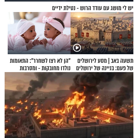
יש לי מושג עם עודד הרוש - נטילת ידיים
תשעה באב | מסע לירושלים
"הן לא רצו לשחרר": התאומות
של פעם: בניינה של ירושלים
נולדו מחובקות - ומסרבות
להיפרד