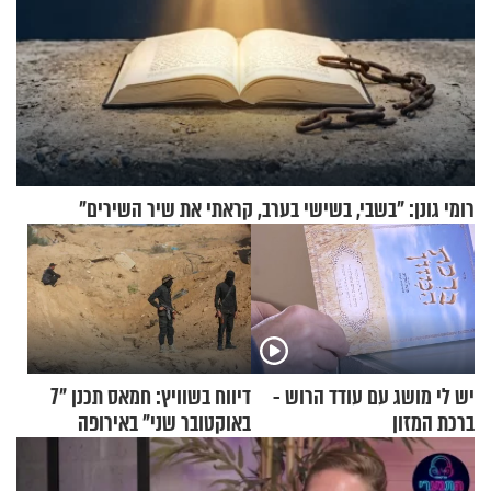
רומי גונן: "בשבי, בשישי בערב, קראתי את שיר השירים"
יש לי מושג עם עודד הרוש -
דיווח בשוויץ: חמאס תכנן "7
ברכת המזון
באוקטובר שני" באירופה