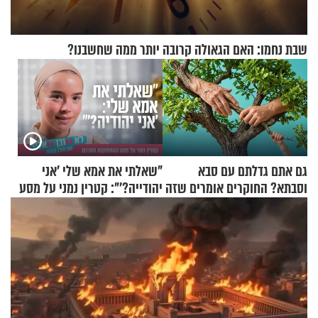
שבת נחמו: האם הגאולה קרובה יותר ממה שחשבנו?
גם אתם גדלתם עם סבא
"שאלתי את אמא שלי 'אני
וסבתא? החוקרים אומרים שזה
יהודייה?'": קטרין נמני על מסע
מתכון מנצח
ההתחזקות המרגש