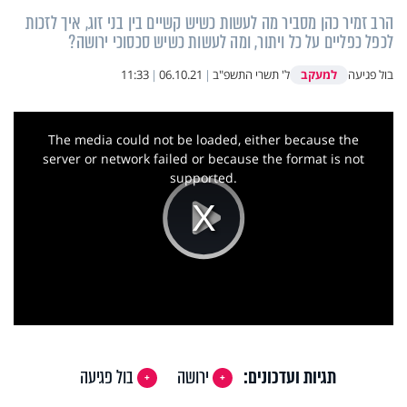
הרב זמיר כהן מסביר מה לעשות כשיש קשיים בין בני זוג, איך לזכות
לכפל כפליים על כל ויתור, ומה לעשות כשיש סכסוכי ירושה?
למעקב
בול פגיעה
ל' תשרי התשפ"ב
|
06.10.21
|
11:33
This
is
a
The media could not be loaded, either because the
modal
window.
server or network failed or because the format is not
supported.
Play
Video
תגיות ועדכונים:
ירושה
בול פגיעה