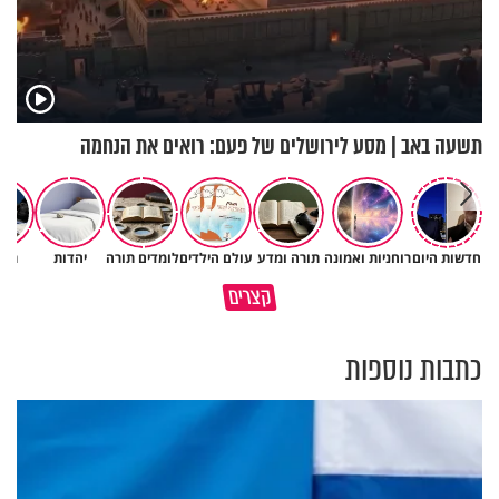
תשעה באב | מסע לירושלים של פעם: רואים את הנחמה
חדשות היום
רוחניות ואמונה
תורה ומדע
עולם הילדים
לומדים תורה
יהדות
תרב
תעצום לרגע את העינים ותגיד
עם קטן שמצליח לשאת תורה
קצרים
תודה
ענקית - כיצד?
כתבות נוספות