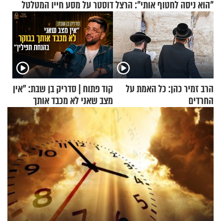
"הוא ניסה לחטוף אותי": הרצל דוסטר על מסע חייו המטלטל
הרב זמיר כהן: כל האמת על
קוד פתוח | סדריק בן שבת: "אין
החרדים
מצב שאני לא מכבד אותך
בבוקר בהנחת תפילין"