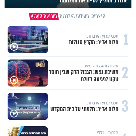
ארה"ב ממליץ לסיים את המלחמה
הנצפים
פעילות הידברות
תוכניות הערוץ
1
תכני ערוץ הידברות
חלום אדיר: מקבץ סגולות
2
עשייה והעצמה נשית
משיבת נפש: הגבול הדק שבין חוסר
טקט לפגיעה בזולת
3
תכני ערוץ הידברות
חלום אדיר: חלמתי על בית המקדש
הלכות - כללי