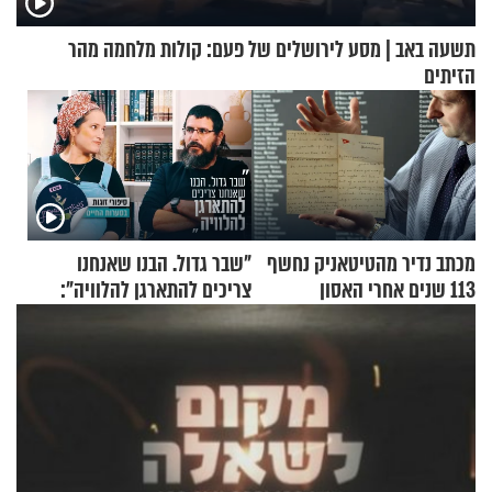
תשעה באב | מסע לירושלים של פעם: קולות מלחמה מהר
הזיתים
מכתב נדיר מהטיטאניק נחשף
"שבר גדול. הבנו שאנחנו
113 שנים אחרי האסון
צריכים להתארגן להלוויה":
זוגיות במבחן, הפעם עם מרים
וגד דנינו