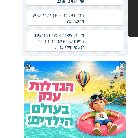
של החיים שלכם
הרב יגאל כהן - איך לקבל שפע
מהשמיים?
מזוזות, ציציות וספרים מחזקים:
המיזם שיביא שמירה רוחנית
לאלפי חיילי צה"ל
X
🔇