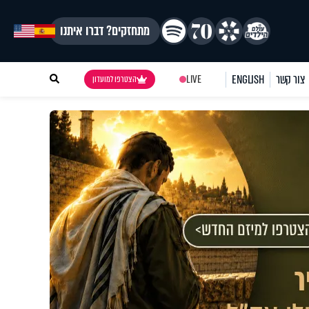
מתחזקים? דברו איתנו
צור קשר
ENGLISH
LIVE
הצטרפו למועדון