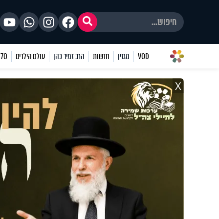
VOD
מגזין
חדשות
הרב זמיר כהן
עולם הילדים
70 שאלות
X