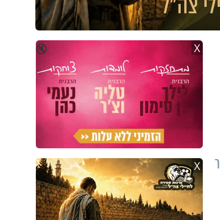
X
🔇
ר
X