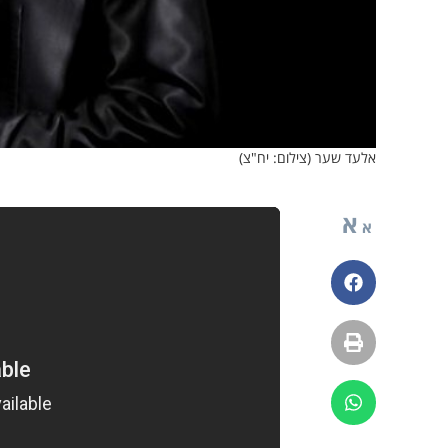
אלעד שער (צילום: יח"צ)
א
א
פייסבוק
הדפסה
ווטסאפ