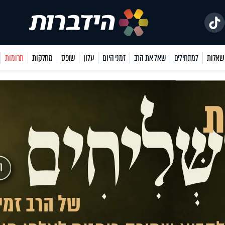
למתחילים
שאל את הרב
זמני היום
עלון
שופס
מחלקות
תרומות