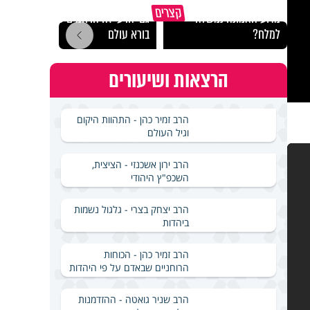
קצרים
מדוע האמונה נמשלה
גם ׳הרע׳ זה הרחמים של
האם מ
למלח?
בורא עולם
בשבת
הרצאות ושיעורים
הרב זמיר כהן - התהוות היקום
וגיל העולם
הרב ירון אשכנזי - הציצית,
השכפ"ץ היהודי
הרב יצחק בצרי - גלגול נשמות
ביהדות
הרב זמיר כהן - הכוחות
הרוחניים שבאדם על פי היהדות
הרב שניר גואטה - ההזדמנות