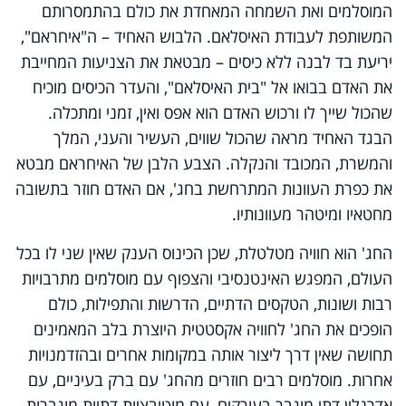
המוסלמים ואת השמחה המאחדת את כולם בהתמסרותם
המשותפת לעבודת האיסלאם. הלבוש האחיד – ה"איחראם",
יריעת בד לבנה ללא כיסים – מבטאת את הצניעות המחייבת
את האדם בבואו אל "בית האיסלאם", והעדר הכיסים מוכיח
שהכול שייך לו ורכוש האדם הוא אפס ואין, זמני ומתכלה.
הבגד האחיד מראה שהכול שווים, העשיר והעני, המלך
והמשרת, המכובד והנקלה. הצבע הלבן של האיחראם מבטא
את כפרת העוונות המתרחשת בחג', אם האדם חוזר בתשובה
מחטאיו ומיטהר מעוונותיו.
החג' הוא חוויה מטלטלת, שכן הכינוס הענק שאין שני לו בכל
העולם, המפגש האינטנסיבי והצפוף עם מוסלמים מתרבויות
רבות ושונות, הטקסים הדתיים, הדרשות והתפילות, כולם
הופכים את החג' לחוויה אקסטטית היוצרת בלב המאמינים
תחושה שאין דרך ליצור אותה במקומות אחרים ובהזדמנויות
אחרות. מוסלמים רבים חוזרים מהחג' עם ברק בעיניים, עם
אדרנלין דתי מוגבר בעורקים, עם מוטיבציות דתיות מוגברות