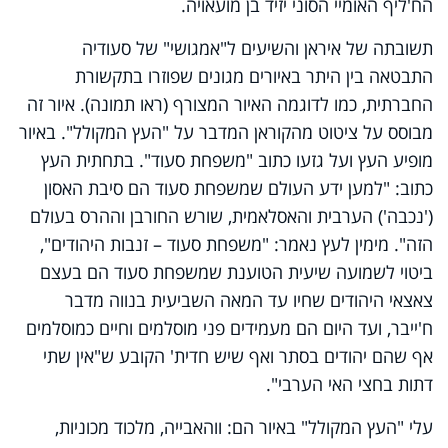
הח'ליף האומיי הסוני יזיד בן מועאויה.
תשובתה של איראן והשיעים ל"אמגושי" של סעודיה
התבטאה בין היתר באיורים מגונים שפוזרו בתקשורת
החברתית, כמו לדוגמה האיור המצורף (ראו תמונה). איור זה
מבוסס על ציטוט מהקוראן המדבר על "העץ המקולל". באיור
מופיע העץ ועל גזעו כתוב "משפחת סעוד". בתחתית העץ
כתוב: "למען ידע העולם שמשפחת סעוד הם סיבת האסון
('נכבה') הערבית והאסלאמית, שורש החורבן וההרס בעולם
הזה". מימין לעץ נאמר: "משפחת סעוד – זנבות היהודים",
ביטוי לשמועה שיעית הטוענת שמשפחת סעוד הם בעצם
צאצאי היהודים שחיו עד המאה השביעית בנווה מדבר
ח'ייבר, ועד היום הם מעמידים פני מוסלמים וחיים כמוסלמים
אף שהם יהודים בסתר ואף שיש חדית' הקובע ש"אין שתי
דתות בחצי האי הערבי".
עלי "העץ המקולל" באיור הם: ווהאבייה, מלכוד מכוניות,