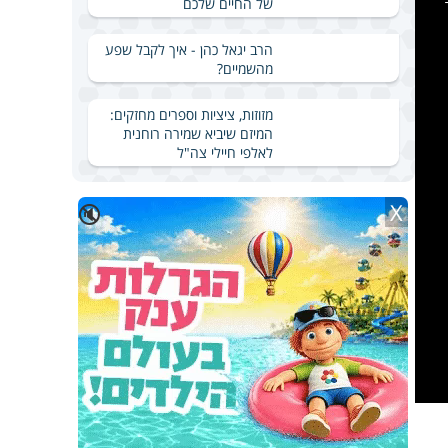
a
של החיים שלכם
modal
windo
הרב יגאל כהן - איך לקבל שפע
מהשמיים?
מזוזות, ציציות וספרים מחזקים:
המיזם שיביא שמירה רוחנית
לאלפי חיילי צה"ל
X
🔇