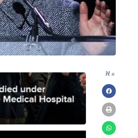
א
א
פייסבוק
הדפסה
ווטסאפ