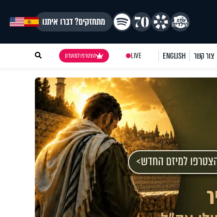
מתחזקים? דברו איתנו
צור קשר
ENGLISH
LIVE
הצטרפו למועדון