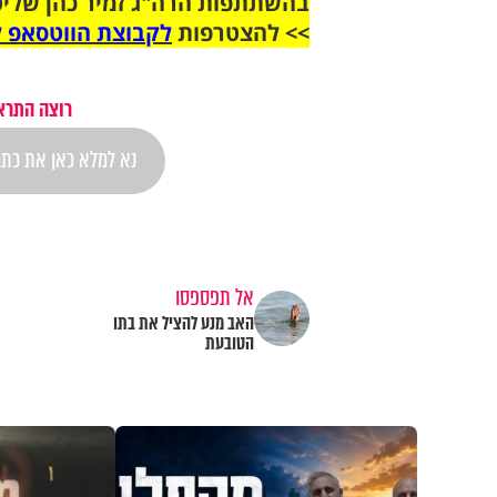
בהשתתפות הרה"ג זמיר כהן שליט
>> להצטרפות
לקבוצת הווטסאפ ל
רוצה התראה
אל תפספסו
האב מנע להציל את בתו
הטובעת