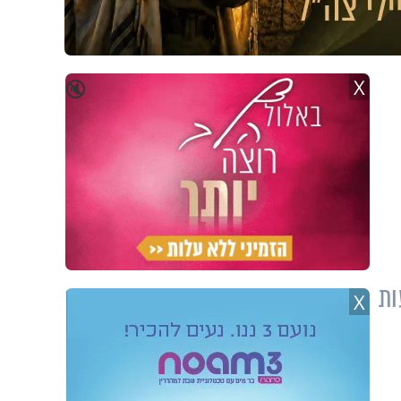
X
🔇
, דיווחה בטעות
X