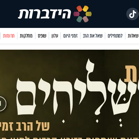
למתחילים
שאל את הרב
זמני היום
עלון
שופס
מחלקות
תרומות