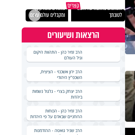
מכילי
קצרים
תשתמש באהבה של השם
פותחים פתח קטן -
במבחן
לטובתך
ומקבלים עולם עצום
ואלתר
הרצאות ושיעורים
הרב זמיר כהן - התהוות היקום
וגיל העולם
הרב ירון אשכנזי - הציצית,
השכפ"ץ היהודי
הרב יצחק בצרי - גלגול נשמות
ביהדות
הרב זמיר כהן - הכוחות
הרוחניים שבאדם על פי היהדות
This
הרב שניר גואטה - ההזדמנות
is