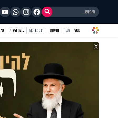
VOD
מגזין
חדשות
הרב זמיר כהן
עולם הילדים
70 שאלות
X