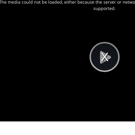
The media could not be loaded, either because the server or networ
w.
supported.
Pla
Vi