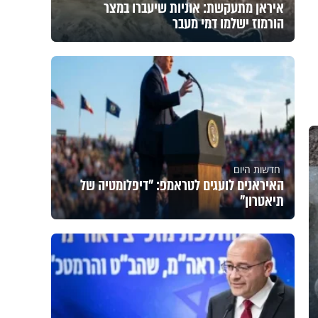
איראן מתעקשת: אוניות שיעברו במצר
הורמוז ישלמו דמי מעבר
חדשות היום
האיראנים לועגים לטראמפ: "דיפלומטיה של
תיאטרון"