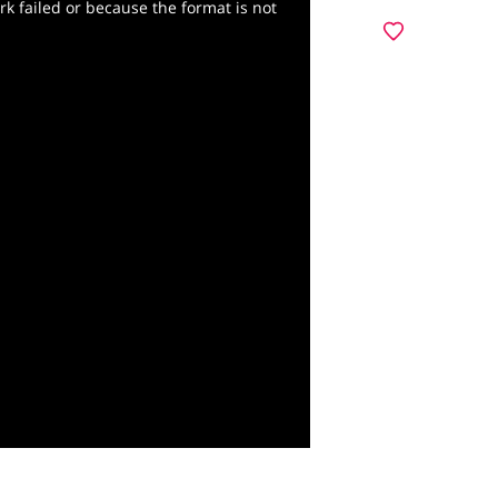
k failed or because the format is not
מועדפים
y
deo