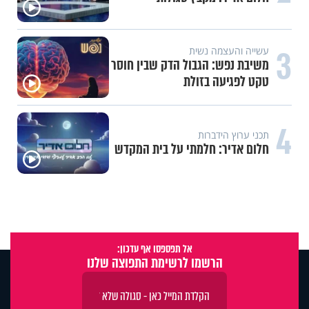
3
עשייה והעצמה נשית
משיבת נפש: הגבול הדק שבין חוסר
טקט לפגיעה בזולת
4
תכני ערוץ הידברות
חלום אדיר: חלמתי על בית המקדש
אל תפספסו אף עדכון:
הרשמו לרשימת התפוצה שלנו