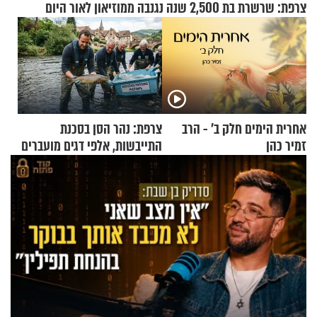
צרפת: שרשרת בת 2,500 שנה נגנבה ממוזיאון לאור היום
אחרית הימים חלק ב’ - הרב
צרפת: נהר הסן בסכנת
זמיר כהן
התייבשות, אלפי דגים מועברים
במבצעי חילוץ