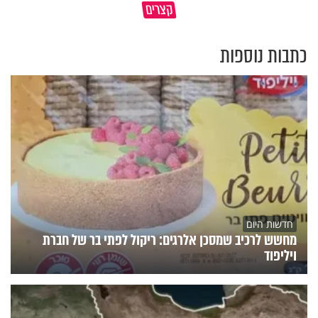
קצרים
תשתמש באהבה של השם לטובתך
עצום
כתבות נוספות
חדשות היום
מחשש לרכיב שמסכן אלרגים: ריקול לפתי בר של חברת
ויליפוד