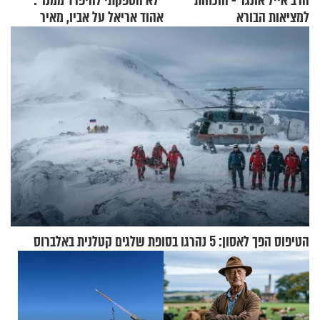
הרב אייל אונגר - הוכחות
"לא הספקתי להיפרד ממנו":
למציאות הבורא
אהוד אריאל על אביו, מאיר
אריאל ז"ל
הטיפוס הפך לאסון: 5 נהרגו בסופת שלגים קטלנית באלברוס