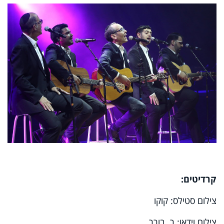
קרדיטים
:
צילום סטילס: קוקו
צילום וידאו: ר. בורר