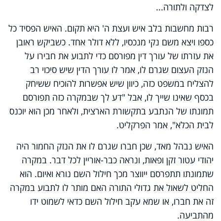
לצדקה ולתורה...
רבות מחשבות בלב איש ועצת ה' היא תקום. האיש הפסיד כל
כספו ויצא משם נקי מנכסיו, ללא דולר אחד. כשביקש ראובן
את עזרתו של עורך דין מפורסם כדי לתבוע את חבירו על
הנזק העצום שגרם לו, אמר לו עורך הדין שיש סיכוי רב
להצליח במשפט כזה, כיוון שיש אפשרות להוכיח ששיחק
בכסף שאינו שייך לו, אבל "דע לך שבמקרה כזה תפורסם
תמונתו של הנתבע בתקשורת הארצית, ולאחר מכן הוא יוכנס
לבית הכלא", אמר הפרקליט.
האיש נבהל מאד, שכן חברו שגרם לו את הנזק החמור היה
יהודי עטור זקן ופאות, ונראה כבר-אוריין לכל דבר. במקרה
שתמונתו תתפרסם ייווצר מכך חילול השם נורא ואיום. הוא
החליט לשאול את גדולי התורה האם מותר לו לתבוע במקרה
זה את חברו, או שמא עקב חילול השם כדאי לשמוט ידו
מהתביעה.