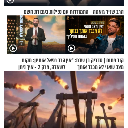
הרב שניר גואטה - התמודדות עם נפילות בעבודת השם
קוד פתוח | סדריק בן שבת: "אין
הרב רפאל אוחיון: מקום
מצב שאני לא מכבד אותך
לשאלה, פרק 2 - איך ניתן
בבוקר בהנחת תפילין"
להוכיח שהתורה משמיים?