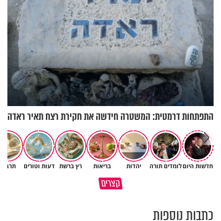
התפתחות דרמטית: המשטרה חידשה את חקירת רצח תאיר ראדה
חדשות היום
לומדים תורה
יהדות
בריאות
רץ ברשת
דעות וטורים
תרבות
גם ׳הרע׳ זה הרחמים של בורא
קצרים
מדוע האמונה נמשלה למלח?
עולם
כתבות נוספות