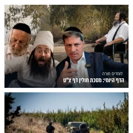
לומדים תורה
הדף היומי: מסכת חולין דף צ"ט