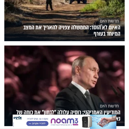
חדשות היום
האיום לא הוסר: הממשלה צפויה להאריך את המצב
המיוחד בעורף
חדשות היום
המודיעין האמריקני: רוסיה עלולה "לבחון" את כוחה של
נאט"ו כבר בסתיו הקרוב
X