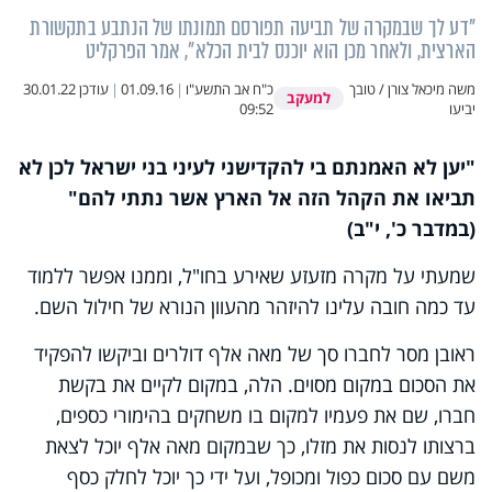
"דע לך שבמקרה של תביעה תפורסם תמונתו של הנתבע בתקשורת
הארצית, ולאחר מכן הוא יוכנס לבית הכלא", אמר הפרקליט
משה מיכאל צורן / טובך
כ"ח אב התשע"ו
|
01.09.16
|
עודכן
30.01.22
למעקב
יביעו
09:52
"יען לא האמנתם בי להקדישני לעיני בני ישראל לכן לא
תביאו את הקהל הזה אל הארץ אשר נתתי להם"
(במדבר כ', י"ב)
שמעתי על מקרה מזעזע שאירע בחו"ל, וממנו אפשר ללמוד
עד כמה חובה עלינו להיזהר מהעוון הנורא של חילול השם.
ראובן מסר לחברו סך של מאה אלף דולרים וביקשו להפקיד
את הסכום במקום מסוים. הלה, במקום לקיים את בקשת
חברו, שם את פעמיו למקום בו משחקים בהימורי כספים,
ברצותו לנסות את מזלו, כך שבמקום מאה אלף יוכל לצאת
משם עם סכום כפול ומכופל, ועל ידי כך יוכל לחלק כסף