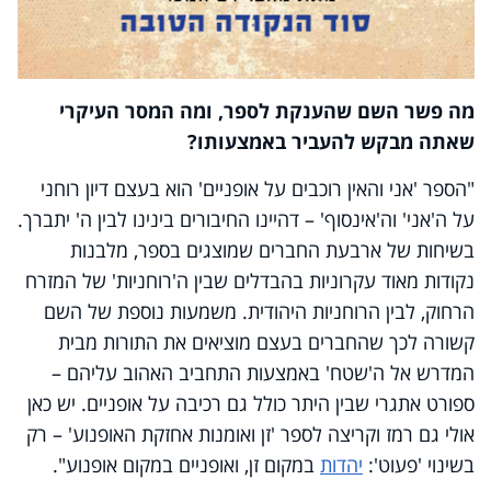
מה פשר השם שהענקת לספר, ומה המסר העיקרי
שאתה מבקש להעביר באמצעותו?
"הספר 'אני והאין רוכבים על אופניים' הוא בעצם דיון רוחני
על ה'אני' וה'אינסוף' – דהיינו החיבורים בינינו לבין ה' יתברך.
בשיחות של ארבעת החברים שמוצגים בספר, מלבנות
נקודות מאוד עקרוניות בהבדלים שבין ה'רוחניות' של המזרח
הרחוק, לבין הרוחניות היהודית. משמעות נוספת של השם
קשורה לכך שהחברים בעצם מוציאים את התורות מבית
המדרש אל ה'שטח' באמצעות התחביב האהוב עליהם –
ספורט אתגרי שבין היתר כולל גם רכיבה על אופניים. יש כאן
אולי גם רמז וקריצה לספר 'זן ואומנות אחזקת האופנוע' – רק
בשינוי 'פעוט':
יהדות
במקום זן, ואופניים במקום אופנוע".