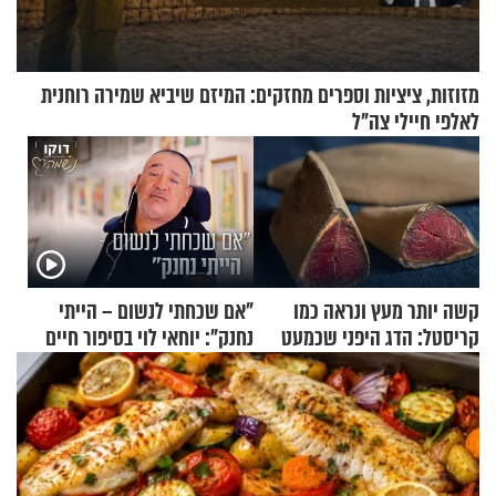
מזוזות, ציציות וספרים מחזקים: המיזם שיביא שמירה רוחנית
לאלפי חיילי צה"ל
קשה יותר מעץ ונראה כמו
"אם שכחתי לנשום – הייתי
קריסטל: הדג היפני שכמעט
נחנק": יוחאי לוי בסיפור חיים
בלתי אפשרי לחתוך
מעורר השראה