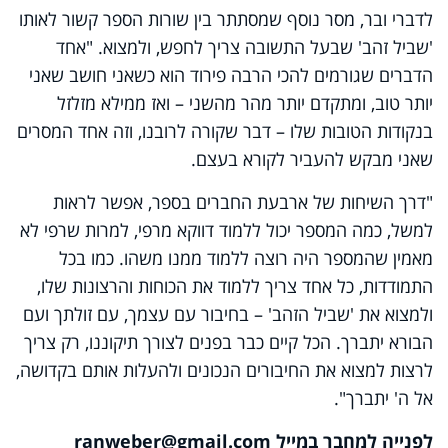
לדברי ובר, מסר נוסף שמסתתר בין שורות הספר קשור לאותו
'שביל זהב' שבעל התשובה צריך לחפש, ולמצוא. "אחד
הדברים שגורמים להכי הרבה פירוד הוא כשאני חושב שאני
יותר טוב, ומתקדם יותר מהר מהשני – ואז ממילא מזלזל
בנקודות הטובות שלו – דבר שקורה לרובנו, וזה אחד המסרים
שאני מבקש להעביר לקורא בעצם.
"דרך השיחות של ארבעת החברים בספר, אפשר לראות
למשל, כמה המספר יכול ללמוד דווקא מרפי, למרות שרפי לא
מאמין שהמספר היה רוצה ללמוד ממנו משהו. כמו בכל
התמודדות, כל אחד צריך ללמוד את הכוחות והרצונות שלו,
ולמצוא את 'שביל הזהב' – בחיבור עם עצמך, עם זולתך ועם
הבורא יתברך. הכל קיים כבר בפנים לצורך תיקוננו, רק צריך
לרצות למצוא את החיבורים הנכונים ולהעלות אותם בקדושה,
אל ה' יתברך".
לפנייה למחבר במייל ranweber
@gmail.com