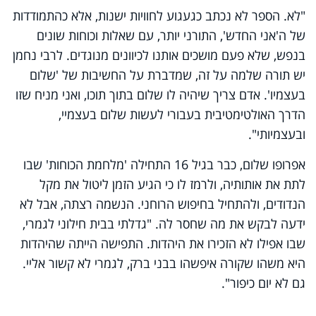
"לא. הספר לא נכתב כגעגוע לחוויות ישנות, אלא כהתמודדות
של ה'אני החדש', התורני יותר, עם שאלות וכוחות שונים
בנפש, שלא פעם מושכים אותנו לכיוונים מנוגדים. לרבי נחמן
יש תורה שלמה על זה, שמדברת על החשיבות של 'שלום
בעצמיו'. אדם צריך שיהיה לו שלום בתוך תוכו, ואני מניח שזו
הדרך האולטימטיבית בעבורי לעשות שלום בעצמיי,
ובעצמיותי".
אפרופו שלום, כבר בגיל 16 התחילה 'מלחמת הכוחות' שבו
לתת את אותותיה, ולרמז לו כי הגיע הזמן ליטול את מקל
הנדודים, ולהתחיל בחיפוש הרוחני. הנשמה רצתה, אבל לא
ידעה לבקש את מה שחסר לה. "גדלתי בבית חילוני לגמרי,
שבו אפילו לא הזכירו את היהדות. התפישה הייתה שהיהדות
היא משהו שקורה איפשהו בבני ברק, לגמרי לא קשור אליי.
גם לא יום כיפור".