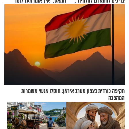
צריכים להתארגן להלוויה":
חמאס: "איך אתה מעז לומר
זוגיות במבחן, הפעם עם מרים
שלא ביצעתם פשעי מלחמה?!"
וגד דנינו
תקיפה כורדית בצפון מערב איראן: חוסלו אנשי משמרות
המהפכה