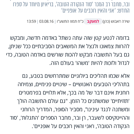
ובר, מחבר רב המכר 'סוד הנקודה הטובה', בריאיון מיוחד על ספרו
החדש: 'אני והאין רוכבים על אופניים'
למעקב
שירה דאבוש (כהן)
כ"ח תמוז התשע"ו
|
03.08.16
|
13:59
בדומה לנטע קטן שזה עתה נשתל באדמה חדשה, ומבקש
להרוות צמאונו ולנצל את המשאבים הסביבתיים ככל שניתן,
גם בעל התשובה מבקש להכות שורשים באדמה הטובה, כדי
לגדול ולזכות להיות 'משהו' בעולם הזה.
אלא שכמו תהליכים ביולוגיים שמתרחשים בטבע, גם
בתהליכי הטבעים האנושיים – שינויים פנימיים, וצמיחה
רוחנית אינם דבר של מה בכך, אלא תלויים בפרמטרים
'תזזיתיים' שמשתנים כל הזמן. "גם עולם התשובה הולך
ומשתנה לנגד עינינו", מסביר הסופר, המדריך הרוחני
וההייטקיסט לשעבר, רן ובר, מחבר הספרים 'התגלות', 'סוד
הנקודה הטובה', ו'אני והאין רוכבים על אופניים'.