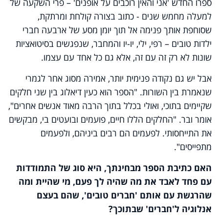
ספרו החדש 'אני והאין רוכבים על אופנים' – פרי השקעה של
למעלה מחמש שנים - כתוב בצורה קולחת ומרתקת,
שסוחפת אותך פנימה אל תוך יומן מסע של ארבעה חברי
ילדות טובים – רפי, ילי, יו-יו והמחבר, שנפגשים בסיטואציות
שונות לא רק זה עם זה, אלא גם כל אחד עם עצמו.
אבל יש גם נקודה פנימית יותר, אמירה מסוג אחר לגמרי
שנאמרת בין השורות. "הספר הוא כעין דיאלוג בין שני חלקים
שקיימים בתוכי, ואולי בכלל בתוך הרבה מאוד אנשים אחרים",
אומר ובר. "החלקים הללו חיים, פועמים ובועטים בי, מבקשים
את התייחסותי. לפעמים הם רבים ביניהם, ולפעמים
מתפייסים".
האם כתיבת הספר מבחינתך, היא סוג של התמודדות
עם פחד לאבד את מה שהיה לך פעם, מי שהיית ומה
שהרגשת עם אותם 'חברים טובים', שהם בעצם
אנלוגיה ל'חברים' שבתוכך?