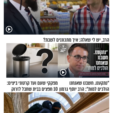
הרב, יש לי שאלה: איך מתכוננים לשבת?
"נתקענו. חשבנו שאנחנו
מפקקי שעם ועד קרטוני ביצים:
הולכים למות": הרב יוסף גרמון
10 חפצים בבית שחבל לזרוק
בריאיון מרתק
לפח