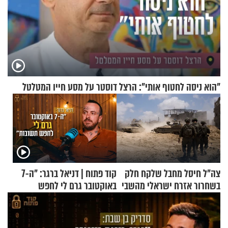
"הוא ניסה לחטוף אותי": הרצל דוסטר על מסע חייו המטלטל
צה"ל חיסל מחבל שלקח חלק
קוד פתוח | דניאל ברגר: "ה-7
בשחרור אזרח ישראלי מהשבי
באוקטובר גרם לי לחפש
תשובות"