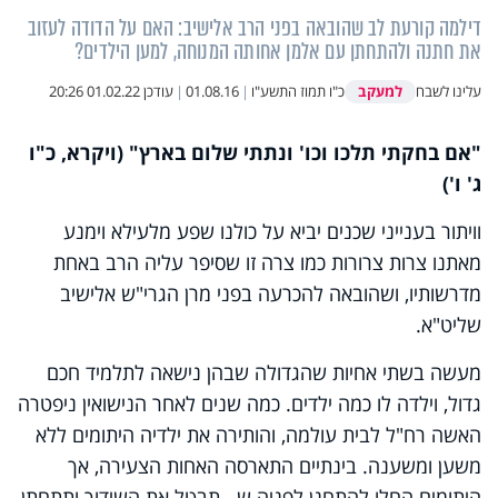
דילמה קורעת לב שהובאה בפני הרב אלישיב: האם על הדודה לעזוב
את חתנה ולהתחתן עם אלמן אחותה המנוחה, למען הילדים?
למעקב
עלינו לשבח
כ"ו תמוז התשע"ו
|
01.08.16
|
עודכן
01.02.22 20:26
"אם בחקתי תלכו וכו' ונתתי שלום בארץ" (ויקרא, כ"ו
ג' ו')
וויתור בענייני שכנים יביא על כולנו שפע מלעילא וימנע
מאתנו צרות צרורות כמו צרה זו שסיפר עליה הרב באחת
מדרשותיו, ושהובאה להכרעה בפני מרן הגרי"ש אלישיב
שליט"א.
מעשה בשתי אחיות שהגדולה שבהן נישאה לתלמיד חכם
גדול, וילדה לו כמה ילדים. כמה שנים לאחר הנישואין ניפטרה
האשה רח"ל לבית עולמה, והותירה את ילדיה היתומים ללא
משען ומשענה. בינתיים התארסה האחות הצעירה, אך
היתומים החלו להתחנן לפניה ש...תבטל את השידוך ותתחתן