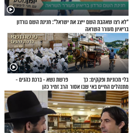
"לא רצו שאהבת השם ייצג את ישראל": חנינת השם גורדון
בריאיון מעורר השראה
בלי מכוניות ופקקים: כך
פרשת נשא - ברכת כהנים -
מתנהלים החיים באי שבו אסור
הרב זמיר כהן
לנהוג כבר יותר מ-120 שנה