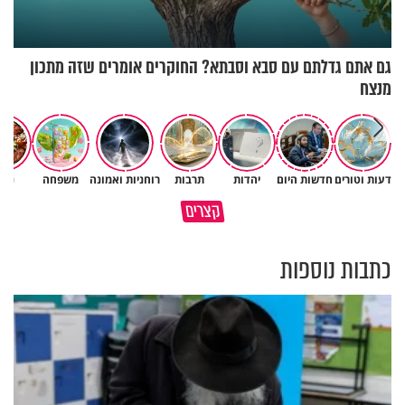
גם אתם גדלתם עם סבא וסבתא? החוקרים אומרים שזה מתכון
מנצח
דעות וטורים
חדשות היום
יהדות
תרבות
רוחניות ואמונה
משפחה
נשי
תהיו אהרון הכהן - תשכינו שלום
כל קושי שחווית היה ניסיון לרומם
קצרים
ותרדפו שלום
אותך
כתבות נוספות