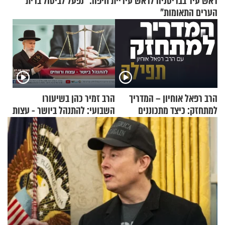
ראש עיר בבריטניה לראש עיריית חיפה: ״נפעל לביטול ברית
הערים התאומות״
הרב רפאל אוחיון – המדריך
הרב זמיר כהן בשיעורו
למתחזק: כיצד מתכוננים
השבועי: להתנהל ביושר - עצות
לתפילה?
ורווחים