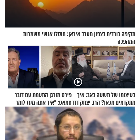
תקיפה כורדית בצפון מערב איראן: חוסלו אנשי משמרות
המהפכה
בעיצומו של תשעה באב: איך
פירס מורגן התעמת עם דובר
מתקדמים מכאן? הרב יצחק דוד
חמאס: "איך אתה מעז לומר
גרוסמן בשיחה מיוחדת
שלא ביצעתם פשעי מלחמה?!"