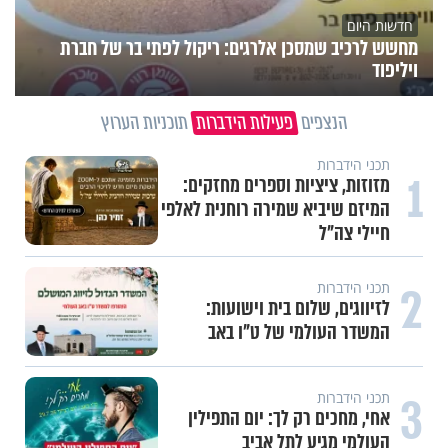
חדשות היום
מחשש לרכיב שמסכן אלרגים: ריקול לפתי בר של חברת
ויליפוד
הנצפים
פעילות הידברות
תוכניות הערוץ
תכני הידברות
1
מזוזות, ציציות וספרים מחזקים:
המיזם שיביא שמירה רוחנית לאלפי
חיילי צה"ל
2
תכני הידברות
לזיווגים, שלום בית וישועות:
המשדר העולמי של ט"ו באב
3
תכני הידברות
אחי, מחכים רק לך: יום התפילין
העולמי מגיע לתל אביב