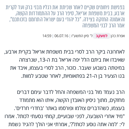
בפגישת ניחומים שקיים לאחר שכיתת את רגליו מבני ברק ועד לקרית
ארבע, בבית משפחת אריאל, סיפר הרב על ההתמודדות הקשה,
והאמונה החזקה בצידה. "כל יהודי בעם ישראל התרומם בזכותכם",
אמר הרב לבני המשפחה
למעקב
אפרת כהן
ל' סיון התשע"ו
|
06.07.16
|
14:59
לאחרונה ביקר הרב לסרי בבית משפחת אריאל בקרית ארבע,
שאיבדו את ביתם הלל יפה אריאל בת ה-13, שנרצחה
במיטתה בשבוע שעבר. כזכור, הרב לסרי בעצמו, איבד את
בנו הצעיר בן ה-21 בפתאומיות, לאחר שטבע למוות.
הרב נעמד מול בני המשפחה והחל לדבר עימם דברים
מחזקים, מתוך ניסיון האובדן הקשה, איתו הוא מתמודד
בעצמו, כשהדברים צולמו ופורסמו באתר 'בחדרי חרדים'.
"מיד אחרי השבעה, לפני שבועיים, קמתי נסעתי לכותל. אמרו
לי: 'למה אתה נוסע לכותל?', אמרתי אני הולך להגיד נשמת