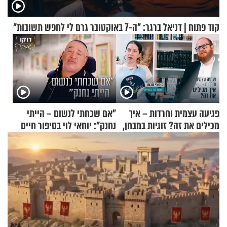
קוד פתוח | דניאל ברגר: "ה-7 באוקטובר גרם לי לחפש תשובות"
פגיעה עצמית וחרדות – איך
"אם שכחתי לנשום – הייתי
מכילים את זה? זוגיות במבחן,
נחנק": יוחאי לוי בסיפור חיים
הפעם עם יהודית ואלתר כהן
מעורר השראה