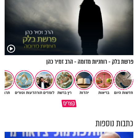
פרשת בלק - רוחניות מדומה - הרב זמיר כהן
חדשות היום
בריאות
יהדות
רץ ברשת
לומדים תורה
דעות וטורים
תרבות
האם אפשר להפוך קללה לברכה?
תהיו אהרון הכהן - תשכינו שלום
קצרים
מסר מפרשת השבוע
ותרדפו שלום
כתבות נוספות