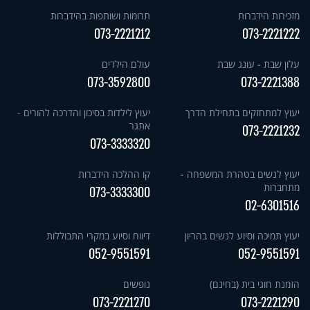
מזכירות הידברות
תרומות ושותפות בהידברות
073-2221212
073-2221222
עלון שבת - עונג שבת
עולם הילדים
073-3592800
073-2221388
יעוץ למתחזקים בתחילת הדרך
יעוץ לילדות בסיכון והדרכה להורים -
אתגר
073-2221232
073-3333320
יעוץ לנשים בטהרת המשפחה -
קו ההלכה הידברות
מתחברות
073-3333300
02-6301516
יעוץ תמיכה וסיוע לנשים בהריון
דיווח וסיוע במקרי התבוללות
052-9551591
052-9551591
הזמנת חוגי בית (בחינם)
נופשים
073-2221270
073-2221290