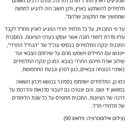
שמגיעים לארץ מחו"ל תורם למדינה, וגורם לרבים מאותם
תלמידים להשתקע בארץ, ולכן חשוב היה להגיע למתווה
שממשיך את התקצוב שלהם".
על פי התכנית, על כל תלמיד חרדי המגיע לארץ מחו"ל לקבל
עליו סדרת לימודי חובה אשר יעסקו בערכי הציונות. במסגרת
התכנית יבקרו התלמידים בבסיסי צה"ל של "הנח"ל החרדי",
ייפגשו עם החיילים וישמעו מהם על שירותם הצבאי ועל
שילוב אורח חייהם החרדי בצבא. כמו כן יבקרו התלמידים
באתרי הנצחה צבאיים, כגון לטרון וגבעת התחמושת.
כמו כן, התלמידים ישתתפו בסמינר בנושא זיכרון השואה
במוזאון יד ושם. והם יצטרכו גם לעבור סדנאות והדרכות על
דרכה של הציונות.
התכנית תתפרס על כל שנת הלימודים
של תלמידי חו"ל.
(צילום אילוסטרציה: פלאש 90)