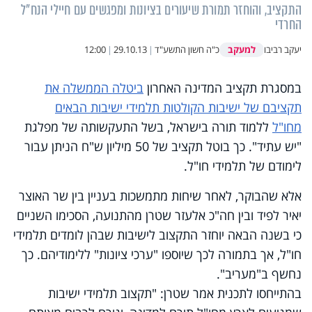
התקציב, והוחזר תמורת שיעורים בציונות ומפגשים עם חיילי הנח"ל
החרדי
למעקב
יעקב רביבו
כ"ה חשון התשע"ד
|
29.10.13
|
12:00
במסגרת תקציב המדינה האחרון
ביטלה הממשלה את
תקציבם של ישיבות הקולטות תלמידי ישיבות הבאים
מחו"ל
ללמוד תורה בישראל, בשל התעקשותה של מפלגת
"יש עתיד". כך בוטל תקציב של 50 מיליון ש"ח הניתן עבור
לימודם של תלמידי חו"ל.
אלא שהבוקר, לאחר שיחות מתמשכות בעניין בין שר האוצר
יאיר לפיד ובין חה"כ אלעזר שטרן מהתנועה, הסכימו השניים
כי בשנה הבאה יוחזר התקצוב לישיבות שבהן לומדים תלמידי
חו"ל, אך בתמורה לכך שיוספו "ערכי ציונות" ללימודיהם.
כך
נחשף ב"מעריב".
בהתייחסו לתכנית אמר שטרן: "תקצוב תלמידי ישיבות