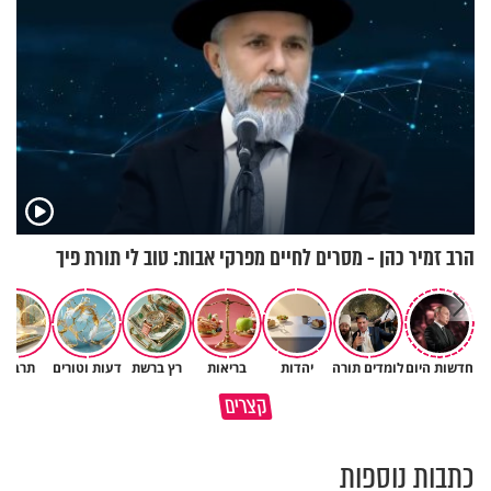
הרב זמיר כהן - מסרים לחיים מפרקי אבות: טוב לי תורת פיך
חדשות היום
לומדים תורה
יהדות
בריאות
רץ ברשת
דעות וטורים
תרבות
תעצום לרגע את העינים ותגיד
עם קטן שמצליח לשאת תורה
קצרים
תודה
ענקית - כיצד?
כתבות נוספות