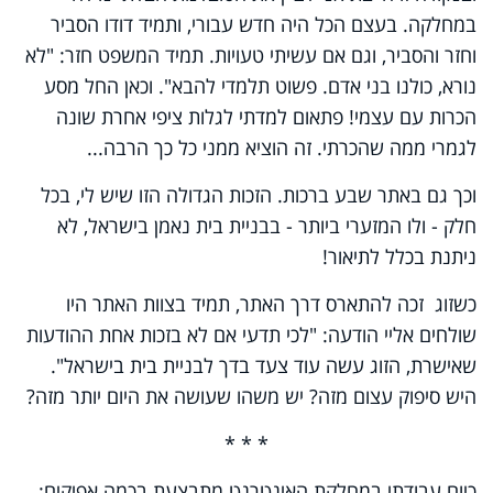
במחלקה. בעצם הכל היה חדש עבורי, ותמיד דודו הסביר
וחזר והסביר, וגם אם עשיתי טעויות. תמיד המשפט חזר: "לא
נורא, כולנו בני אדם. פשוט תלמדי להבא". וכאן החל מסע
הכרות עם עצמי! פתאום למדתי לגלות ציפי אחרת שונה
לגמרי ממה שהכרתי. זה הוציא ממני כל כך הרבה...
וכך גם באתר שבע ברכות. הזכות הגדולה הזו שיש לי, בכל
חלק - ולו המזערי ביותר - בבניית בית נאמן בישראל, לא
ניתנת בכלל לתיאור!
כשזוג זכה להתארס דרך האתר, תמיד בצוות האתר היו
שולחים אליי הודעה: "לכי תדעי אם לא בזכות אחת ההודעות
שאישרת, הזוג עשה עוד צעד בדך לבניית בית בישראל".
היש סיפוק עצום מזה? יש משהו שעושה את היום יותר מזה?
* * *
כיום עבודתי במחלקת האינטרנט מתבצעת בכמה אפיקים: