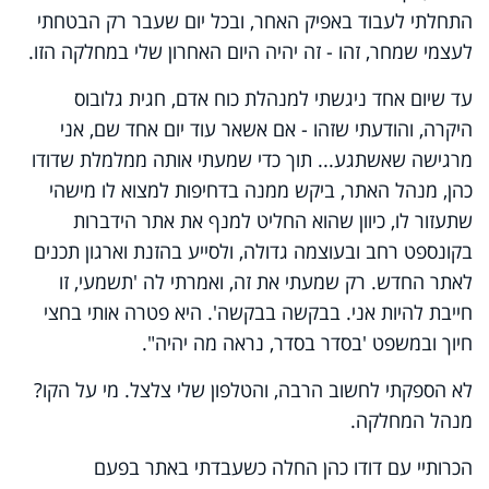
התחלתי לעבוד באפיק האחר, ובכל יום שעבר רק הבטחתי
לעצמי שמחר, זהו - זה יהיה היום האחרון שלי במחלקה הזו.
עד שיום אחד ניגשתי למנהלת כוח אדם, חגית גלובוס
היקרה, והודעתי שזהו - אם אשאר עוד יום אחד שם, אני
מרגישה שאשתגע... תוך כדי שמעתי אותה ממלמלת שדודו
כהן, מנהל האתר, ביקש ממנה בדחיפות למצוא לו מישהי
שתעזור לו, כיוון שהוא החליט למנף את אתר הידברות
בקונספט רחב ובעוצמה גדולה, ולסייע בהזנת וארגון תכנים
לאתר החדש. רק שמעתי את זה, ואמרתי לה 'תשמעי, זו
חייבת להיות אני. בבקשה בבקשה'. היא פטרה אותי בחצי
חיוך ובמשפט 'בסדר בסדר, נראה מה יהיה".
לא הספקתי לחשוב הרבה, והטלפון שלי צלצל. מי על הקו?
מנהל המחלקה.
הכרותיי עם דודו כהן החלה כשעבדתי באתר בפעם