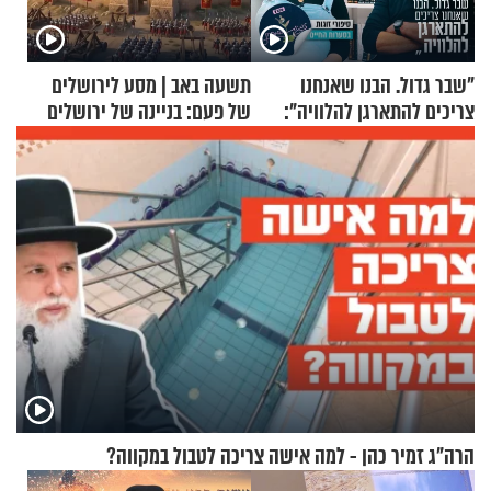
"שבר גדול. הבנו שאנחנו
תשעה באב | מסע לירושלים
צריכים להתארגן להלוויה":
של פעם: בניינה של ירושלים
זוגיות במבחן, הפעם עם מרים
וגד דנינו
הרה"ג זמיר כהן - למה אישה צריכה לטבול במקווה?