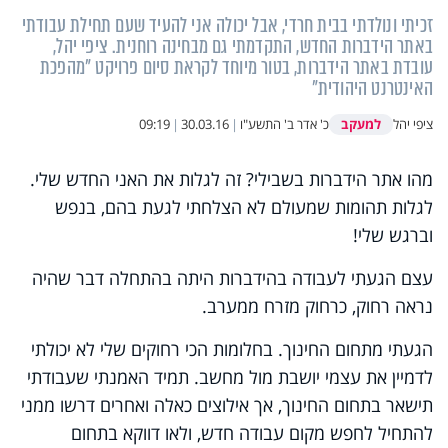
זכיתי ונולדתי בבית חרדי, אבל יכולה אני להעיד שעם תחילת עבודתי
באתר הידברות החדש, התקדמתי גם מבחינה רוחנית. ציפי יהל,
עובדת באתר הידברות, בטור מיוחד לקראת סיום פרויקט "מהפכת
האינטרנט היהודית"
למעקב
ציפי יהל
כ' אדר ב' התשע"ו
|
30.03.16
|
09:19
מהו אתר הידברות בשבילי? זה לגלות את האני החדש שלי.
לגלות תהומות שמעולם לא הצלחתי לגעת בהם, בנפש
וברגש שלי!
עצם הגעתי לעבודה בהידברות היתה בהתחלה דבר שהיה
נראה רחוק, כרחוק מזרח ממערב.
הגעתי מתחום החינוך. בחלומות הכי רחוקים שלי לא יכולתי
לדמיין את עצמי יושבת מול מחשב. תמיד האמנתי שעבודתי
תישאר בתחום החינוך, אך אילוצים כאלה ואחרים דרשו ממני
להתחיל לחפש מקום עבודה חדש, ולאו דווקא בתחום