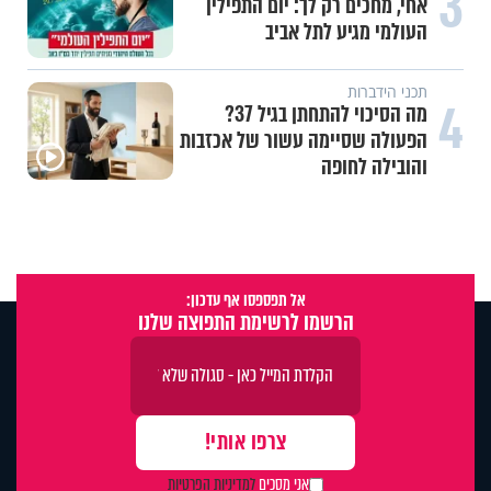
3
אחי, מחכים רק לך: יום התפילין
העולמי מגיע לתל אביב
תכני הידברות
4
מה הסיכוי להתחתן בגיל 37?
הפעולה שסיימה עשור של אכזבות
והובילה לחופה
אל תפספסו אף עדכון:
הרשמו לרשימת התפוצה שלנו
אני מסכים
למדיניות הפרטיות