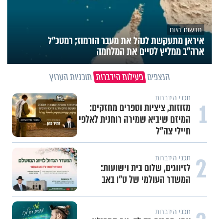
חדשות היום
איראן מתעקשת לנהל את מעבר הורמוז; רמטכ"ל
ארה"ב ממליץ לסיים את המלחמה
הנצפים
פעילות הידברות
תוכניות הערוץ
תכני הידברות
1
מזוזות, ציציות וספרים מחזקים:
המיזם שיביא שמירה רוחנית לאלפי
חיילי צה"ל
2
תכני הידברות
לזיווגים, שלום בית וישועות:
המשדר העולמי של ט"ו באב
תכני הידברות