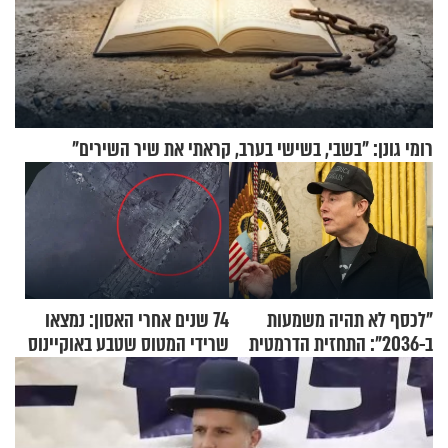
רומי גונן: "בשבי, בשישי בערב, קראתי את שיר השירים"
"לכסף לא תהיה משמעות
74 שנים אחרי האסון: נמצאו
ב-2036": התחזית הדרמטית
שרידי המטוס שטבע באוקיינוס
של אילון מאסק על עתיד
עם עשרות נוסעים
הכלכלה