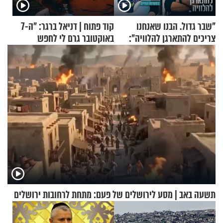
"שבר גדול. הבנו שאנחנו
קוד פתוח | דניאל ברגר: "ה-7
צריכים להתארגן להלוויה":
באוקטובר גרם לי לחפש
זוגיות במבחן, הפעם עם מרים
תשובות"
וגד דנינו
תשעה באב | מסע לירושלים של פעם: מתחת לרחובות ירושלים