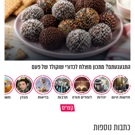
התגעגעתם? מתכון מוצלח לכדורי שוקולד של פעם
חדשות היום
יהדות
לומדים תורה
תרבות
בריאות
מגזין
משפחה
גם ׳הרע׳ זה הרחמים של בורא
קצרים
מדוע האמונה נמשלה למלח?
עולם
כתבות נוספות