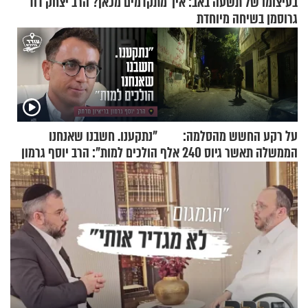
בעיצומו של תשעה באב: איך מתקדמים מכאן? הרב יצחק דוד
גרוסמן בשיחה מיוחדת
על רקע החשש מהסלמה:
"נתקענו. חשבנו שאנחנו
הממשלה תאשר גיוס 240 אלף
הולכים למות": הרב יוסף גרמון
אנשי מילואים
בריאיון מרתק