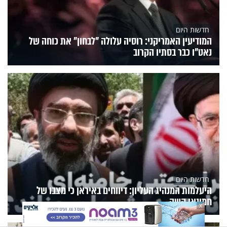
חדשות היום
המודיעין האמריקני: רוסיה עלולה "לבחון" את כוחה של
נאט"ו כבר בסתיו הקרוב
חדשות היום
היעלמות המנהיג העליון: דיווחים באיראן כי מצבו של
חמינאי קשה
X