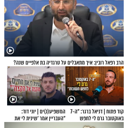
הרב רפאל רובין: איך מתאבלים על טרגדיה בת אלפיים שנה?
קוד פתוח | דניאל ברגר: "ה-7
המשפיע(נ)ים | יוני דוד:
באוקטובר גרם לי לחפש
"העבריין אמר 'שינית לי את
תשובות"
החיים מהקצה אל הקצה'"