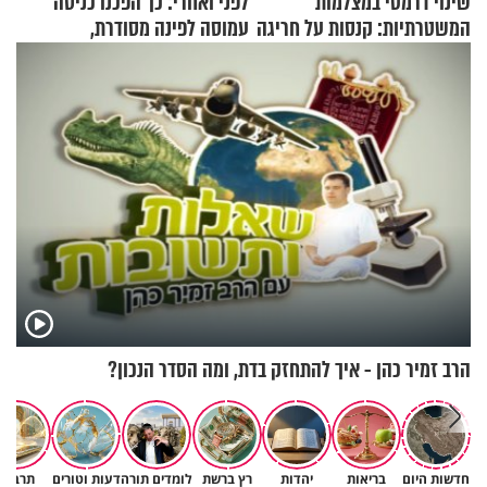
שינוי דרמטי במצלמות
לפני ואחרי: כך הפכנו כניסה
המשטרתיות: קנסות על חריגה
עמוסה לפינה מסודרת,
קלה של מהירות
שימושית ומזמינה
הרב זמיר כהן - איך להתחזק בדת, ומה הסדר הנכון?
חדשות היום
בריאות
יהדות
רץ ברשת
לומדים תורה
דעות וטורים
תרבות