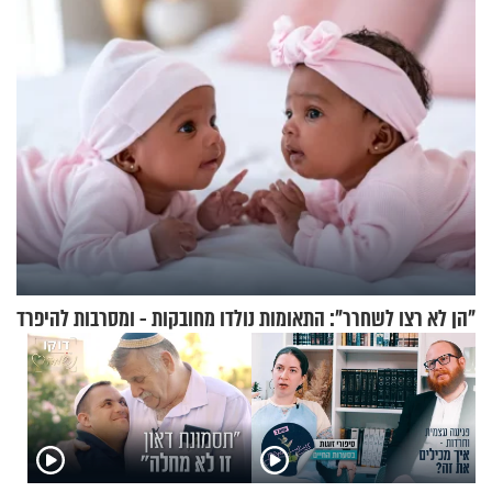
המהפכה
"הן לא רצו לשחרר": התאומות נולדו מחובקות - ומסרבות להיפרד