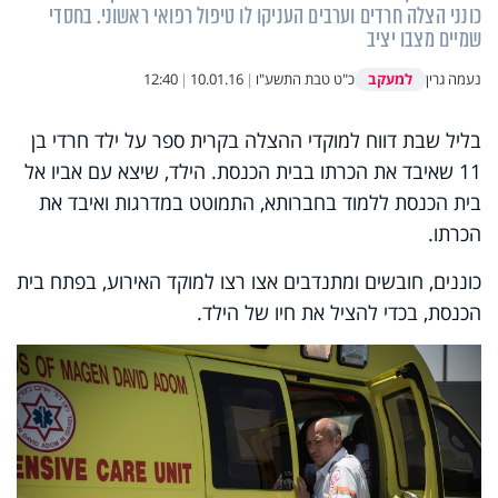
כונני הצלה חרדים וערבים העניקו לו טיפול רפואי ראשוני. בחסדי
שמיים מצבו יציב
למעקב
נעמה גרין
כ"ט טבת התשע"ו
|
10.01.16
|
12:40
בליל שבת דווח למוקדי ההצלה בקרית ספר על ילד חרדי בן
11 שאיבד את הכרתו בבית הכנסת. הילד, שיצא עם אביו אל
בית הכנסת ללמוד בחברותא, התמוטט במדרגות ואיבד את
הכרתו
.
כוננים, חובשים ומתנדבים אצו רצו למוקד האירוע, בפתח בית
הכנסת, בכדי להציל את חיו של הילד.