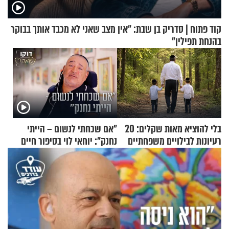
קוד פתוח | סדריק בן שבת: "אין מצב שאני לא מכבד אותך בבוקר
בהנחת תפילין"
בלי להוציא מאות שקלים: 20
"אם שכחתי לנשום – הייתי
רעיונות לבילויים משפחתיים
נחנק": יוחאי לוי בסיפור חיים
כמעט בחינם
מעורר השראה