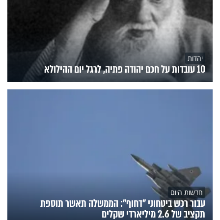
יהדות
10 עובדות על חכם יהודה פתיה, לרגל יום ההילולא
חדשות היום
עבור רכש ביטחוני "דחוף": הממשלה תאשר תוספת
תקציב של 2.6 מיליארדי שקלים