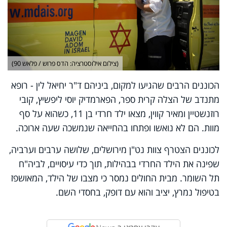
(צילום אילוסטרציה: הדס פרוש / פלאש 90)
הכוננים הרבים שהגיעו למקום, ביניהם ד"ר יחיאל לין - רופא
מתנדב של הצלה קרית ספר, הפארמדיק יוסי ליפשיץ, קובי
רוזנשטיין ומאיר קווין, מצאו ילד חרדי בן 11, כשהוא על סף
מוות. הם לא נואשו ופתחו בהחייאה שנמשכה שעה ארוכה.
לכוננים הצטרף צוות נט"ן מירושלים, שלושה ערבים וערביה,
שפינה את הילד החרדי בבהילות, תוך כדי עיסויים, לביה"ח
תל השומר. מבית החולים נמסר כי מצבו של הילד, המאושפז
בטיפול נמרץ, יציב והוא עם דופק, בחסדי השם.