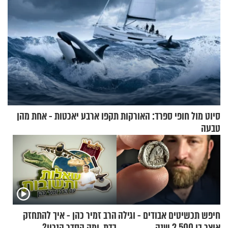
סיוט מול חופי ספרד: האורקות תקפו ארבע יאכטות - אחת מהן
טבעה
חיפש תכשיטים אבודים - וגילה
הרב זמיר כהן - איך להתחזק
אוצר בן 2,500 שנה
בדת, ומה הסדר הנכון?