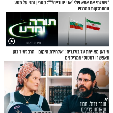
"שאלתי את אמא שלי 'אני יהודייה?'": קטרין נמני על מסע
ההתחזקות המרגש
איראן מאיימת על בולגריה: "אל
חידת היקום - הרב זמיר כהן
תאפשרו למטוסי אמריקנים
להמריא מהשטח שלכם"