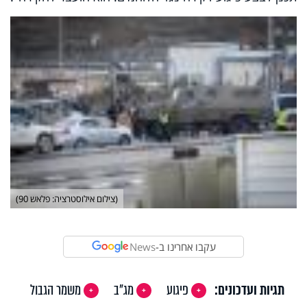
(צילום אילוסטרציה: פלאש 90)
עקבו אחרינו ב-
News
תגיות ועדכונים:
פיגוע
מג"ב
משמר הגבול