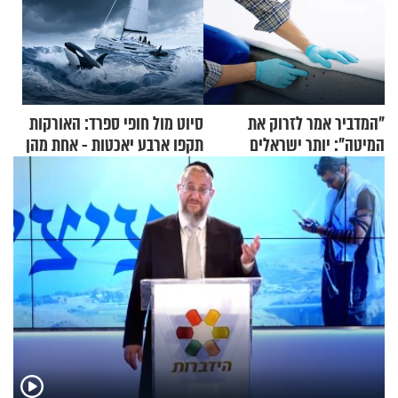
"המדביר אמר לזרוק את
סיוט מול חופי ספרד: האורקות
המיטה": יותר ישראלים
תקפו ארבע יאכטות - אחת מהן
מדווחים על מכת פשפשי
טבעה
המיטה