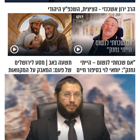
הרב ירון אשכנזי - הציצית, השכפ"ץ היהודי
"אם שכחתי לנשום – הייתי
תשעה באב | מסע לירושלים
נחנק": יוחאי לוי בסיפור חיים
של פעם: המאבק על המקוואות
מעורר השראה