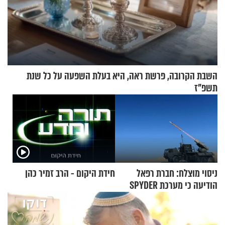
השבת הקרובה, פרשת ראה, היא בעלת השפעה על כל שנת
תשפ"ז
ניסוי מוצלח: חברת רפאל
חידת היקום - הרב זמיר כהן
הודיעה כי מערכת SPYDER
הצליחה ליירט כטב"ם