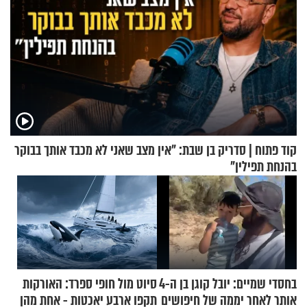
קוד פתוח | סדריק בן שבת: "אין מצב שאני לא מכבד אותך בבוקר
בהנחת תפילין"
בחסדי שמיים: יובל קוגן בן ה-4
סיוט מול חופי ספרד: האורקות
אותר לאחר יממה של חיפושים
תקפו ארבע יאכטות - אחת מהן