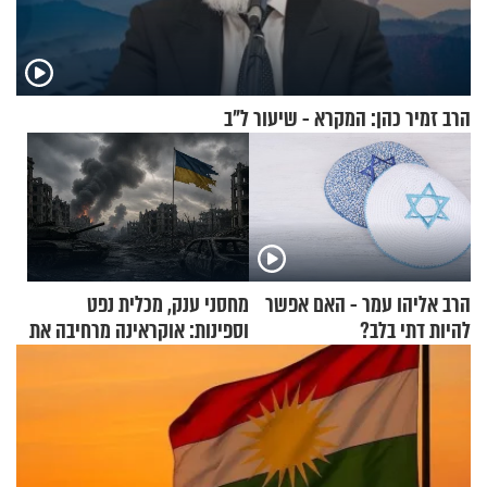
הרב זמיר כהן: המקרא - שיעור ל"ב
הרב אליהו עמר - האם אפשר
מחסני ענק, מכלית נפט
להיות דתי בלב?
וספינות: אוקראינה מרחיבה את
התקיפות בעומק רוסיה