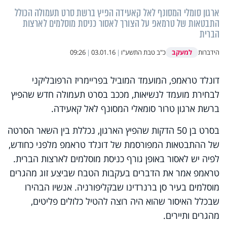
ארגון סומלי המסונף לאל קאעידה הפיץ ברשת סרט תעמולה הכולל
התבטאות של טרמאפ על הצורך לאסור כניסת מוסלמים לארצות
הברית
למעקב
הידברות
כ"ב טבת התשע"ו
|
03.01.16
|
09:26
דונלד טראמפ, המועמד המוביל בפריימריז הרפובליקני
לבחירת מועמד לנשיאות, מככב בסרט תעמולה חדש שהפיץ
ברשת ארגון טרור סומאלי המסונף לאל קאעידה.
בסרט בן 50 הדקות שהפיץ הארגון, נכללת בין השאר הסרטה
של ההתבטאות המפורסמת של דונלד טראמפ מלפני כחודש,
לפיה יש לאסור באופן גורף כניסת מוסלמים לארצות הברית.
טראמפ אמר את הדברים בעקבות הטבח שביצע זוג מהגרים
מוסלמים בעיר סן ברנרדינו שבקליפורניה. אנשיו הבהירו
שבכלל האיסור שהוא היה רוצה להטיל כלולים פליטים,
מהגרים ותיירים.