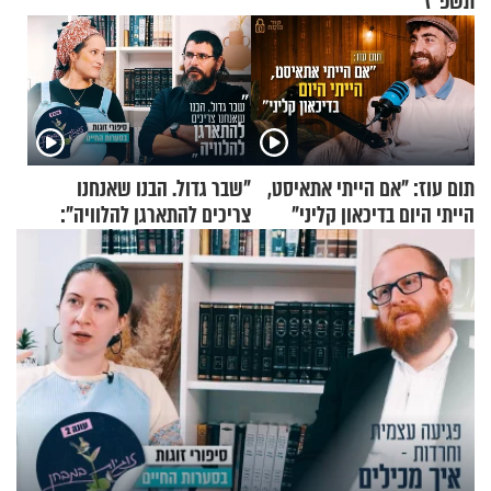
תשפ"ז
תום עוז: "אם הייתי אתאיסט,
"שבר גדול. הבנו שאנחנו
הייתי היום בדיכאון קליני"
צריכים להתארגן להלוויה":
זוגיות במבחן, הפעם עם מרים
וגד דנינו