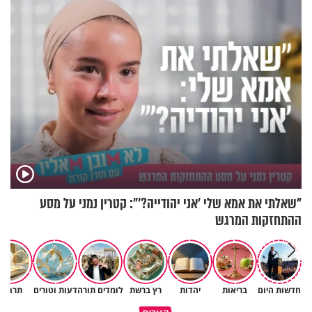
לרענן את הבית
"שאלתי את אמא שלי 'אני יהודייה?'": קטרין נמני על מסע
ההתחזקות המרגש
חדשות היום
בריאות
יהדות
רץ ברשת
לומדים תורה
דעות וטורים
תרבות
כל אחד מאיתנו הוא עולם ומלואו
למה אנחנו לא רואים את הברכה?