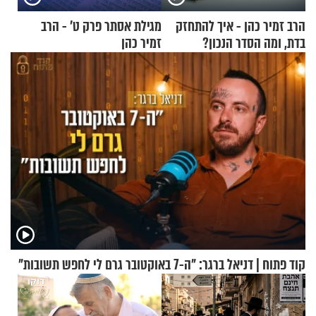
הרב זמיר כהן - איך להתחזק
מגילת אסתר פרק ט’ - הרב
בדת, ומה הסדר הנכון?
זמיר כהן
קוד פתוח | דניאל ברגר: "ה-7 באוקטובר גרם לי לחפש תשובות"