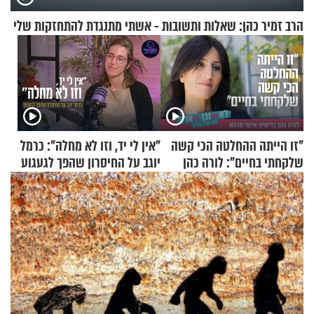
הרב זמיר כהן: שאלות ותשובות - אשתי מתנגדת להתחזקות שלי
"זו הייתה ההחלטה הכי קשה
"אין לי יד, וזו לא מחלה": כרמל
שלקחתי בחיים": לורה כהן
יוגב על החיסרון שהפך לגעגוע
בריאיון אישי מרגש