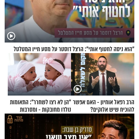
"הוא ניסה לחטוף אותי": הרצל דוסטר על מסע חייו המטלטל
הרב רפאל אוחיון - האם אפשר
"הן לא רצו לשחרר": התאומות
להוכיח שיש אלוקים?
נולדו מחובקות - ומסרבות
להיפרד