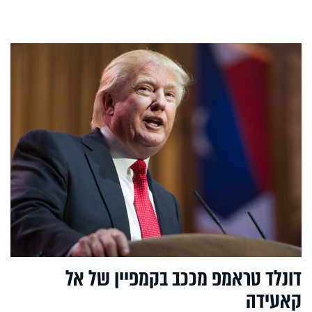
דונלד טראמפ מככב בקמפיין של אל
קאעידה