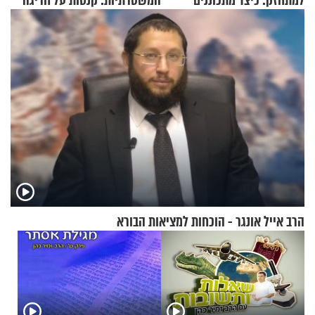
למתחזק: כיצד מתכוננים
המשטרתיות: קנסות על חריגה
לתפילה?
קלה של מהירות
הרב אייל אונגר - הוכחות למציאות הבורא