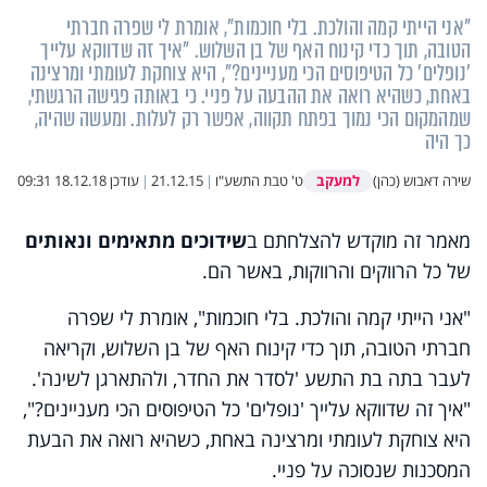
"אני הייתי קמה והולכת. בלי חוכמות", אומרת לי שפרה חברתי
הטובה, תוך כדי קינוח האף של בן השלוש. "איך זה שדווקא עלייך
'נופלים' כל הטיפוסים הכי מעניינים?", היא צוחקת לעומתי ומרצינה
באחת, כשהיא רואה את ההבעה על פניי. כי באותה פגישה הרגשתי,
שמהמקום הכי נמוך בפתח תקווה, אפשר רק לעלות. ומעשה שהיה,
כך היה
למעקב
שירה דאבוש (כהן)
ט' טבת התשע"ו
|
21.12.15
|
עודכן
18.12.18 09:31
מאמר זה מוקדש להצלחתם ב
שידוכים מתאימים ונאותים
של כל הרווקים והרווקות, באשר הם.
"אני הייתי קמה והולכת. בלי חוכמות", אומרת לי שפרה
חברתי הטובה, תוך כדי קינוח האף של בן השלוש, וקריאה
לעבר בתה בת התשע 'לסדר את החדר, ולהתארגן לשינה'.
"איך זה שדווקא עלייך 'נופלים' כל הטיפוסים הכי מעניינים?",
היא צוחקת לעומתי ומרצינה באחת, כשהיא רואה את הבעת
המסכנות שנסוכה על פניי.