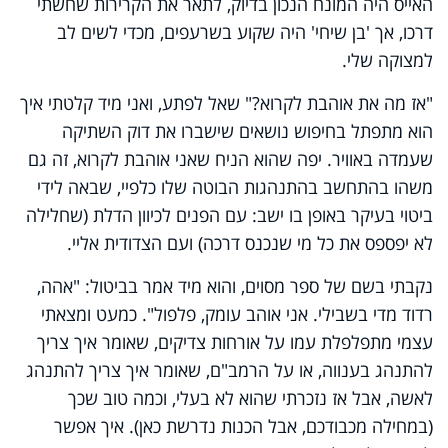
האייס היה המונח הנכון בדיוק, לתאר את הקרירות שחשתי
דרכו, אך 'בן שיחי' היה שקוע בשרעפים, מכדי לשים לב
למצוקה שלי.
"אז מה את אוהבת לקרוא?" שאל לפתע, ואני מיד קלטתי איך
הוא מתפתל בחיפוש נושאים שישברו את דוק השתיקה
שעמדה באוויר. יפה שהוא הניח שאני אוהבת לקרוא, זה גם
משהו בהתחשב בהתנהגות הבוטה שלו כלפיי, שבאה לידי
ביטוי בעיקר באופן בו ישב: עם הפנים לכיוון הדלת (שחלילה
לא יפספס את כל מי שנכנס דרכה) ועם הצדודית אליי.
נקבתי בשם של ספר מסוים, והוא מיד אמר בביטול: "אהה,
רדוד מדי בשבילי. אני אוהב עומק, פלפול". כמעט ומצאתי
עצמי מתפלפלת עמו על אורחות צדיקים, שאומר איך צריך
להתנהג בענווה, או על הרמב"ם, שאומר איך צריך להתנהג
לאשה, אבל אז נזכרתי שהוא לא בעלי, וכמה טוב שכך
(במחילה מכבודכם, אבל הכנות נדרשת כאן). איך אפשר