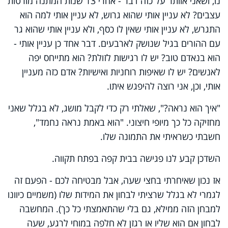
נו, ושאני אוותר על כזה דבר - אחרי 13 שנות המתנה מורטות
עצבים? לא עניין אותי שהוא גרוש, לא עניין אותי למה הוא
התגרש, לא עניין אותי שאין לו כסף, ולא עניין אותי שהוא גר
עם ההורים בגיל שנושק לארבעים. דבר אחד כן עניין אותי -
הוא בנאדם טוב? יש לו רגישות לזולת? הוא מתייחס יפה
לאנשים? יש לו שאיפות רוחניות ואישיות? אדם כזה מעניין
אותי, וכן, אני רוצה להיפגש איתו.
"איך הוא נראה?", שאלתי רק כדי לקבל מושג, לא בגלל שאני
מחזיקה כל כך מיופי חיצוני. "הוא באמת נראה נחמד",
חשבתי כשראיתי את התמונה שלו.
השדכן קבע לנו פגישה בבית קפה בפתח תקווה.
אז נכון שאיחרתי בחצי שעה, אבל מבטיחה לכם - הפעם זה
לגמרי לא בגלל שרציתי לבחון את המידות שלו (משמיים כיוונו
למבחן הזה ממילא, גם בלי שהתאמצתי כל כך). המחשבה
לבחון אם הוא שליו או רגזן לא חלפה במוחי לרגע, שעה