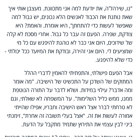
"נו, שירהל'ה, את יודעת למה אני מתכוונת. מעצבן אותי איך
שאת נותנת את הכבוד לאנשים הלא נכונים, יש גבול למה
שאפשר לעשות כדי להתחתן", היא אומרת. והאמת? היא
צודקת, שפרה. הפעם זה עבר כל גבול. אחרי מסכת לא קלה
של שידוכים, היום אני כבר לא נוהגת להיפגש עם כל מי
שמציעים לי. היום אני זהירה, ובודקת את המיועד ככל יכולתי -
כדי שלא להיפגע.
אבל הפעם פישלתי, והתפתיתי להאמין לדברי ההלל
המתוקים של השדכן על התכשיט של הישיבה. "מה אומר
ומה אדבר? עילוי במידות. ושלא לדבר על התורה הנוטפת
ממנו, ממש כליל השלימות". על המשפחה לא שאלתי, וגם
לא טרחתי לברר אצל ראש הישיבה וחבריו, אפילו שהייתי
אמורה לעשות את זה. "אצל בעלי תשובה זה אחרת", זימנתי
ביני לבין עצמי את התירוץ שתמיד מתקבל על הדעת.