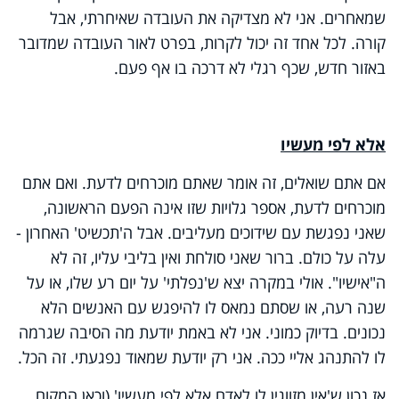
שמאחרים. אני לא מצדיקה את העובדה שאיחרתי, אבל
קורה. לכל אחד זה יכול לקרות, בפרט לאור העובדה שמדובר
באזור חדש, שכף רגלי לא דרכה בו אף פעם.
אלא לפי מעשיו
אם אתם שואלים, זה אומר שאתם מוכרחים לדעת. ואם אתם
מוכרחים לדעת, אספר גלויות שזו אינה הפעם הראשונה,
שאני נפגשת עם שידוכים מעליבים. אבל ה'תכשיט' האחרון -
עלה על כולם. ברור שאני סולחת ואין בליבי עליו, זה לא
ה"אישיו". אולי במקרה יצא ש'נפלתי' על יום רע שלו, או על
שנה רעה, או שסתם נמאס לו להיפגש עם האנשים הלא
נכונים. בדיוק כמוני. אני לא באמת יודעת מה הסיבה שגרמה
לו להתנהג אליי ככה. אני רק יודעת שמאוד נפגעתי. זה הכל.
אז נכון ש'אין מזווגין לו לאדם אלא לפי מעשיו' (וכאן המקום