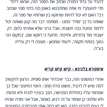
להגיד על גדול התורה שכתב את הספר הזה, שהוא 'רדוד'
מדי לטעמך? מי אתה שתתבטא באופן כזה כלפי ספר שכתב
רב? האם לא יכול להיות שדווקא בין שורותיו של ספר זה,
שאתה כל כך 'סולד' ממנו - מסתתר דבר מה קטן שאתה יכול
ללמוד ממנו? ככה חשבתי, אבל ברור שלא אמרתי כלום. רק
ישבתי מול צדודיתו, וחייכתי. מדוע? כי דווקא שם, 'במקום הכי
נמוך בפתח תקווה', ידעתי שמכאן - מצפה לי רק עלייה
בע"ה.
איסטרא בלגינא - קיש קיש קריא
אחרי המשפט הזה, כבר 'איבדתי' אותו סופית. הרצון להקשיב
למה שיש לו להגיד, פשוט פרח ממני. היופי החיצוני שכל כך
שמחתי עליו בתחילת הפגישה, הפך בעיניי לזניח ולא מהותי.
ולא שלפני כן שמתי על זה דגש, כאמור, אבל אני מודה שהיה
לי נעים להביט בפניו. הוא לא דחה אותי מהבחינה החיצונית,