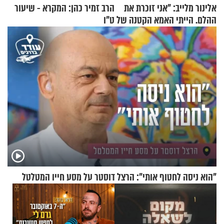
אלינור מלייב: "אני זוכרת את
הרב זמיר כהן: המקרא - שיעור
ההלם. הייתי האמא הקטנה של
ט"ו
הבית"
"הוא ניסה לחטוף אותי": הרצל דוסטר על מסע חייו המטלטל