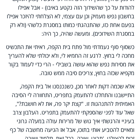
להודות על כך שהשידוך הזה נקטע באיבו) - אבל אפילו
בחשבון נפש מעמיק וכן עם עצמי, לא הצלחתי להיזכר אפילו
בפעם אחת כזו, שהתנהגתי כמותו במסגרת כלשהי (ולא רק
במסגרת השידוכים). ומעשה שהיה, כך היה:
כשסוף סוף נעמדתי מול פתח בית הקפה, ראיתי את התכשיט
מחכה לי בחוץ. לרגע זה החמיא לי, ולא יכולתי שלא להעריך
את מסירות נפש שהוא עושה בשבילי - הרי כדי לעמוד בקור
מקפיא שכזה בחוץ, צריכים סיבה ממש טובה.
אלא שכמה דקות לאחר מכן, כשנכנסנו אל בית הקפה,
התיישבנו והתחלנו להתעמק בתפריט, התחוורה לי הסיבה
האמיתית להתנהגות זו. "קצת יקר פה, את לא חושבת?",
שאל עוד לפני שהספקתי להתעמק בתפריט. העלבון צרב
בעיניי והרגשתי איך גוש של מרירות עולה במעלה גרוני
ומאיים להטביע אותי בתוכו, אבל אז הגיעה מחשבה של כף
זכות להצילני. 'תביני, שירה. בכל זאת, תלמיד ישיבה.