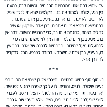
עד שהוא דחה אותי מהבחינה הפנימית. וכשזה קרה, כמעט
בין רגע, יכולתי לסתור את בניין הקלפים שראיתי לנגד עיניי:
לא דובים ולא יער. דבר אין בו, בעיניי, בבן אדם שמתנהג
בהתנשאות כלפי אנשים אחרים. בבן אדם שמקטין אנשים
גדולים באמת, כדוגמת אותו רב, כדי להרגיש 'חשוב'. דבר אין
בו בעיניי, בבן אדם שלמד תורה אך לא משתמש בה כדי
להתעלות מעל למידותיו הבהמיות לדרגה של אדם. דבר אין
בו, בעיניי, בבן אדם שמשתמש בתורה לצרכיו, מבלי להקדים
לה דרך ארץ.
* * *
כשסוף סוף הסיוט הסתיים - חייכתי אל בן שיחי את החיוך הכי
נעים שיכולתי לגייס, והודיתי לו על כך שטרח להגיע לפגישה.
"אין בעיה. תודיעי לשדכן מה החלטת" - הצליח לסנן לעברי
לפני שנעלמנו לכיוונים שונים, כאילו שלא ידעתי שהוא כבר
החליט בשבילי. "הוא לא רוצה להמשיך", גילה לי השדכן את