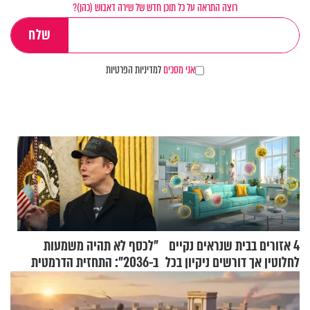
רוצה התראה על כל תוכן חדש של שירה דאבוש (כהן)?
אני מסכים
למדיניות הפרטיות
4 אזורים בבית שנראים נקיים
"לכסף לא תהיה משמעות
לחלוטין אך דורשים ניקיון בכל
ב-2036": התחזית הדרמטית
סוף שבוע
של אילון מאסק על עתיד
הכלכלה