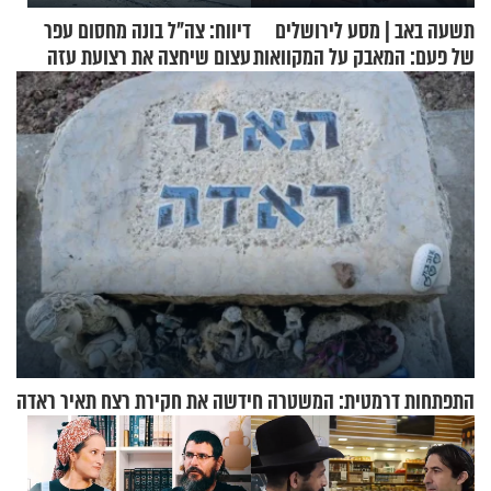
תשעה באב | מסע לירושלים
דיווח: צה"ל בונה מחסום עפר
של פעם: המאבק על המקוואות
עצום שיחצה את רצועת עזה
לשניים
התפתחות דרמטית: המשטרה חידשה את חקירת רצח תאיר ראדה