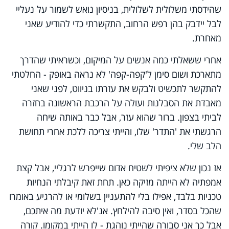
שהידסתי משלולית לשלולית, בניסיון נואש לשמור על נעליי
לבל יידבק בהן רפש הרחוב, התקשרתי כדי להודיע שאני
מאחרת.
אחרי ששאלתי כמה אנשים על המיקום, וכשראיתי שהדרך
מתארכת ושום סימן ל'קפה-קפה' לא נראה באופק - החלטתי
להתקשר לתכשיט ולבקש את עזרתו בניווט, לפני שאני
מאבדת את הסבלנות ועולה על הרכבת הראשונה בחזרה
לביתי בצפון. ברור שהוא עזר, אבל כבר באותה שיחה
הרגשתי את 'התדר' שלו, והייתי צריכה ללכת אחרי תחושת
הלב שלי.
אז נכון שלא ציפיתי לשטיח אדום שייפרש לרגליי, אבל קצת
אמפתיה לא הייתה מזיקה כאן. תחת זאת קיבלתי הנחיות
טכניות בלבד, אפילו בלי להתעניין בשלומי או להרגיע באומרו
שהכל בסדר, ואין סיבה להילחץ. אנ'לא יודעת מה איתכם,
אבל כך אני סבורה שהייתי נוהגת - לו הייתי במקומו. קורה