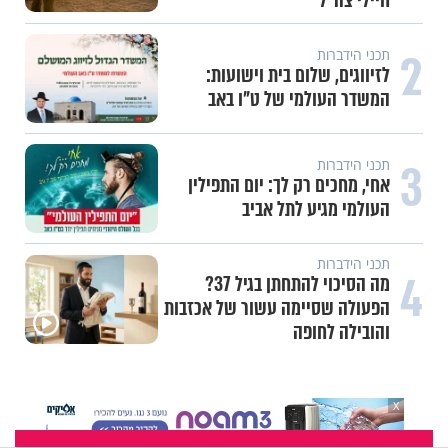
חיילי צה"ל
2
תכני הידברות
לזיווגים, שלום בית וישועות:
המשדר העולמי של ט"ו באב
3
תכני הידברות
אחי, מחכים רק לך: יום התפילין
העולמי מגיע לתל אביב
תכני הידברות
4
מה הסיכוי להתחתן בגיל 37?
הפעולה שסיימה עשור של אכזבות
והובילה לחופה
X