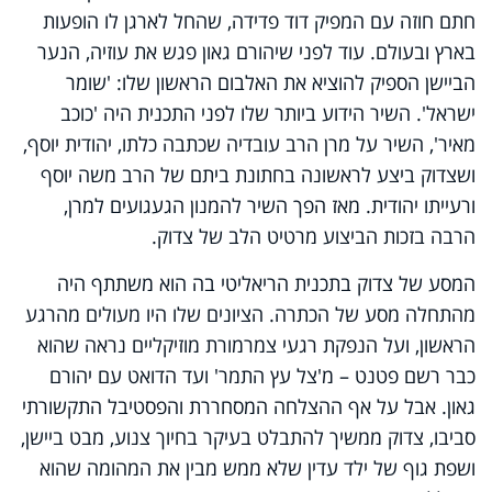
חתם חוזה עם המפיק דוד פדידה, שהחל לארגן לו הופעות
בארץ ובעולם. עוד לפני שיהורם גאון פגש את עוזיה, הנער
הביישן הספיק להוציא את האלבום הראשון שלו: 'שומר
ישראל'. השיר הידוע ביותר שלו לפני התכנית היה 'כוכב
מאיר', השיר על מרן הרב עובדיה שכתבה כלתו, יהודית יוסף,
ושצדוק ביצע לראשונה בחתונת ביתם של הרב משה יוסף
ורעייתו יהודית. מאז הפך השיר להמנון הגעגועים למרן,
הרבה בזכות הביצוע מרטיט הלב של צדוק.
המסע של צדוק בתכנית הריאליטי בה הוא משתתף היה
מהתחלה מסע של הכתרה. הציונים שלו היו מעולים מהרגע
הראשון, ועל הנפקת רגעי צמרמורת מוזיקליים נראה שהוא
כבר רשם פטנט – מ'צל עץ התמר' ועד הדואט עם יהורם
גאון. אבל על אף ההצלחה המסחררת והפסטיבל התקשורתי
סביבו, צדוק ממשיך להתבלט בעיקר בחיוך צנוע, מבט ביישן,
ושפת גוף של ילד עדין שלא ממש מבין את המהומה שהוא