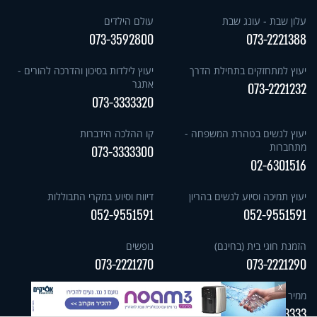
עלון שבת - עונג שבת
עולם הילדים
073-3592800
073-2221388
יעוץ למתחזקים בתחילת הדרך
יעוץ לילדות בסיכון והדרכה להורים -
אתגר
073-2221232
073-3333320
יעוץ לנשים בטהרת המשפחה -
קו ההלכה הידברות
מתחברות
073-3333300
02-6301516
יעוץ תמיכה וסיוע לנשים בהריון
דיווח וסיוע במקרי התבוללות
052-9551591
052-9551591
הזמנת חוגי בית (בחינם)
נופשים
073-2221270
073-2221290
X
ממיר צופיה
הידברות שופס
073-2221250
073-3333333