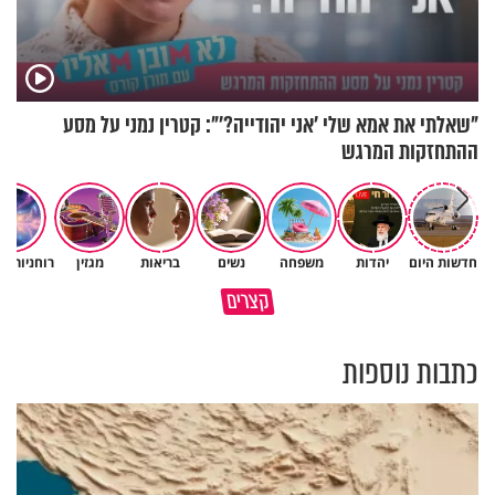
"שאלתי את אמא שלי 'אני יהודייה?'": קטרין נמני על מסע
ההתחזקות המרגש
חדשות היום
יהדות
משפחה
נשים
בריאות
מגזין
רוחניות ו
תעצרו לפני שאתם מוציאים דיבה
קצרים
על ציבור שלם
מתכון ל׳שבת שלום׳
כתבות נוספות