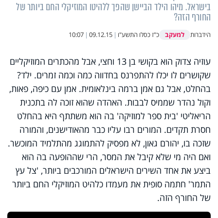
בישראל. מיהו הילד הביישן שהפך ללהיטו המוזיקלי החם ביותר של
החורף הזה?
למעקב
הידברות
כ"ז כסלו התשע"ו
|
09.12.15
|
10:07
עוזיה צדוק הוא בקושי בן 13 וחצי, אבל מהכתרים המוזיקליים
שקושרים לו יכלו להתפרנס בחדווה כמה וכמה זמרים. ילד?
בהחלט, אבל גם אמן ברמה בינלאומית. אמן עם כיפה, פאות,
וקול נהדר שממיס לבבות. האהדה שהוא זוכה לה בתכנית
הריאליטי 'בית ספר למוזיקה' בה הוא משתתף היא בהחלט
חסרת תקדים. המורים רבו עליו כבר מהאודישנים, והמורה
שזכה בו, יהורם גאון, לא מפסיק להתמוגג מהתלמיד המוכשר.
ואם היה מי שלא קיבל את המסר, הרי שההופעה בה הוא
ביצע את אחד השירים הישראלים המורכבים ביותר, 'צל עץ
התמר' חתמה סופית את מעמדו כלהיט המוזיקלי החם ביותר
של החורף הזה.