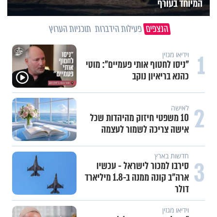
המיוחד בעורף
הנצפים
פעילות הידברות
תוכניות הערוץ
תכני הידברות
1
מזוזות, ציציות וספרים מחזקים:
המיזם שיביא שמירה רוחנית לאלפי
חיילי צה"ל
2
תכני הידברות
לזיווגים, שלום בית וישועות:
המשדר העולמי של ט"ו באב
3
תכני הידברות
אחי, מחכים רק לך: יום התפילין
העולמי מגיע לתל אביב
תכני הידברות