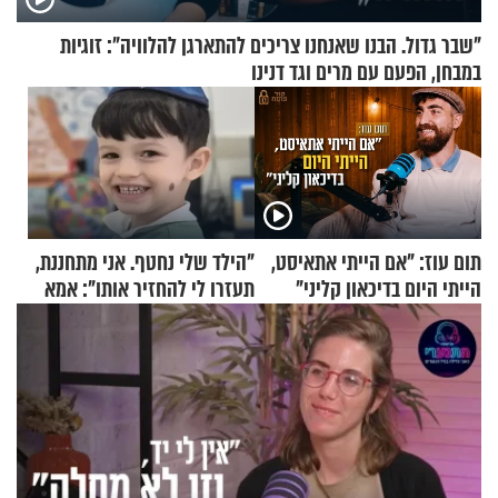
"שבר גדול. הבנו שאנחנו צריכים להתארגן להלוויה": זוגיות
במבחן, הפעם עם מרים וגד דנינו
תום עוז: "אם הייתי אתאיסט,
"הילד שלי נחטף. אני מתחננת,
הייתי היום בדיכאון קליני"
תעזרו לי להחזיר אותו": אמא
של יובל בן ה-4 בריאיון דומע