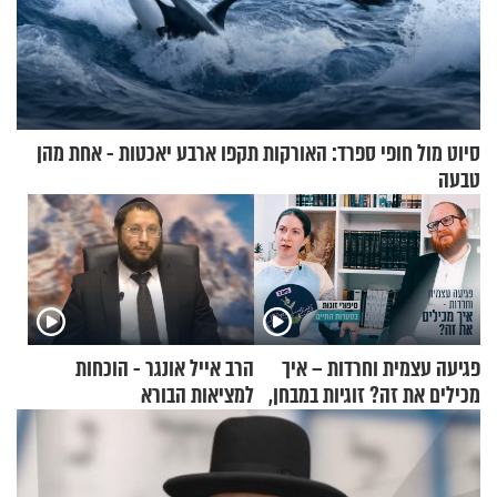
סיוט מול חופי ספרד: האורקות תקפו ארבע יאכטות - אחת מהן
טבעה
פגיעה עצמית וחרדות – איך
הרב אייל אונגר - הוכחות
מכילים את זה? זוגיות במבחן,
למציאות הבורא
הפעם עם יהודית ואלתר כהן