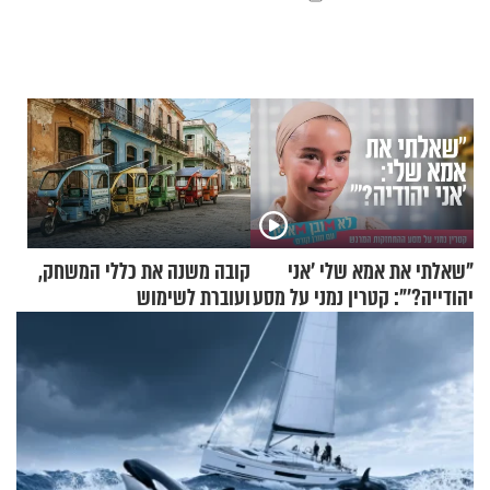
"שאלתי את אמא שלי 'אני
קובה משנה את כללי המשחק,
יהודייה?'": קטרין נמני על מסע
ועוברת לשימוש
ההתחזקות המרגש
בתלת־אופנועים סולאריים