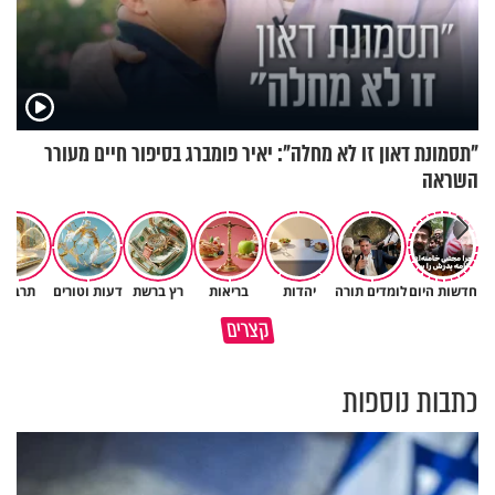
"תסמונת דאון זו לא מחלה": יאיר פומברג בסיפור חיים מעורר
השראה
חדשות היום
לומדים תורה
יהדות
בריאות
רץ ברשת
דעות וטורים
תרבות
חתכו אותך בכביש? אפשר לחשוב
רבתם שוב? 💔 זה לא אומר
קצרים
מה קרה!
שהאהבה נגמרה
כתבות נוספות