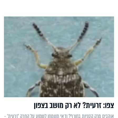
צפו: זרעית? לא רק מושב בצפון
אוהבים מרק קטניות בחורף? ודאי תשמחו לשמוע על החרק 'זרעית' -