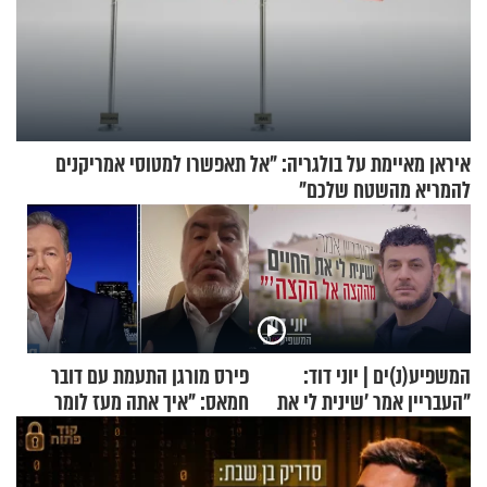
איראן מאיימת על בולגריה: "אל תאפשרו למטוסי אמריקנים
להמריא מהשטח שלכם"
המשפיע(נ)ים | יוני דוד:
פירס מורגן התעמת עם דובר
"העבריין אמר 'שינית לי את
חמאס: "איך אתה מעז לומר
החיים מהקצה אל הקצה'"
שלא ביצעתם פשעי מלחמה?!"