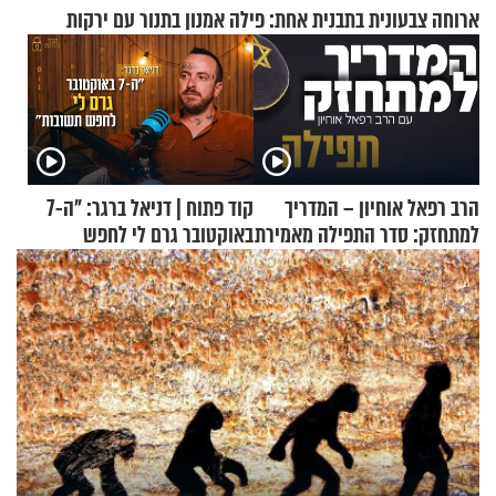
ארוחה צבעונית בתבנית אחת: פילה אמנון בתנור עם ירקות
הרב רפאל אוחיון – המדריך
קוד פתוח | דניאל ברגר: "ה-7
למתחזק: סדר התפילה מאמירת
באוקטובר גרם לי לחפש
הקורבנות ועד קריאת שמע
תשובות"