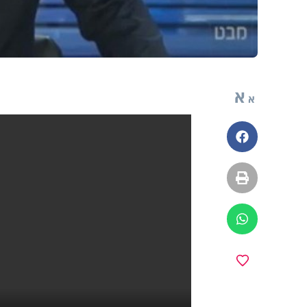
א
א
פייסבוק
הדפסה
ווטסאפ
מועדפים