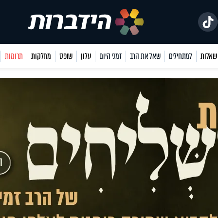
למתחילים
שאל את הרב
זמני היום
עלון
שופס
מחלקות
תרומות