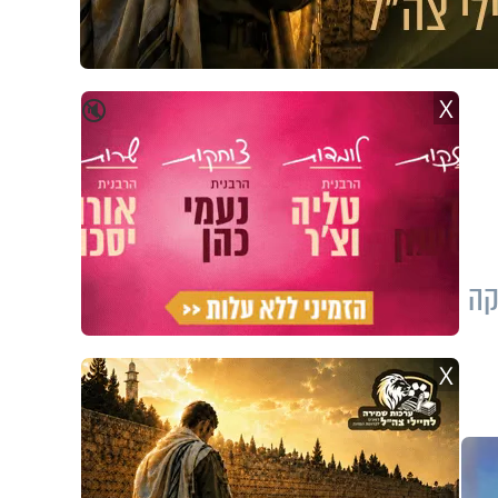
X
🔇
קה
X