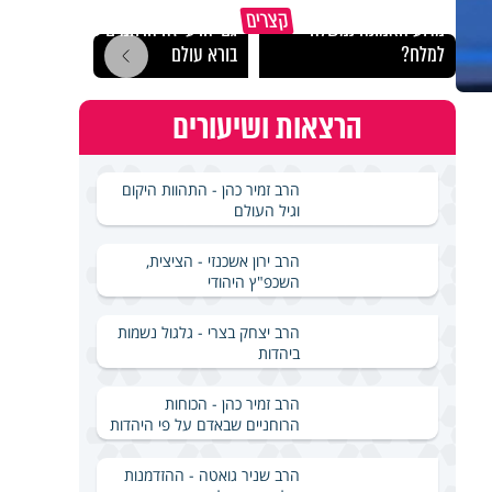
קצרים
מדוע האמונה נמשלה
גם ׳הרע׳ זה הרחמים של
האם מ
למלח?
בורא עולם
בשבת
הרצאות ושיעורים
הרב זמיר כהן - התהוות היקום
וגיל העולם
הרב ירון אשכנזי - הציצית,
השכפ"ץ היהודי
הרב יצחק בצרי - גלגול נשמות
ביהדות
הרב זמיר כהן - הכוחות
הרוחניים שבאדם על פי היהדות
הרב שניר גואטה - ההזדמנות