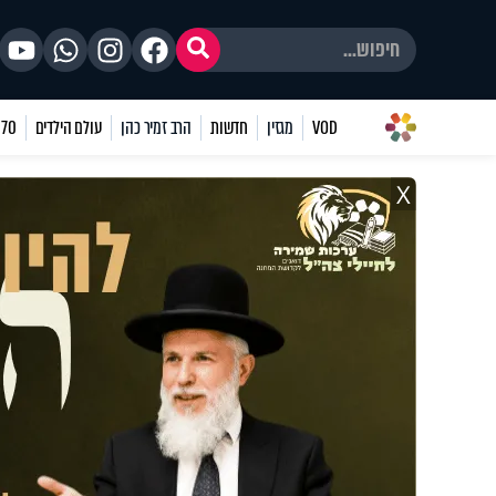
VOD
מגזין
חדשות
הרב זמיר כהן
עולם הילדים
70 שאלות
X