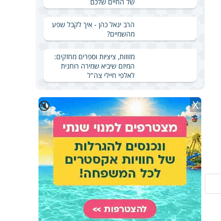
של החיים שלכם
הרב יגאל כהן - איך לקבל שפע
מהשמיים?
מזוזות, ציציות וספרים מחזקים:
המיזם שיביא שמירה רוחנית
לאלפי חיילי צה"ל
X
🔇