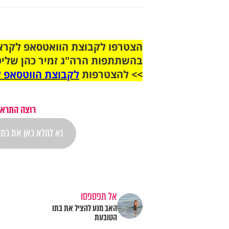
בהשתתפות הרה"ג זמיר כהן שליט
>> להצטרפות
לקבוצת הווטסאפ ל
רוצה התראה
אל תפספסו
האב מנע להציל את בתו
הטובעת