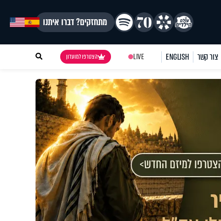
מתחזקים? דברו איתנו
צור קשר
ENGLISH
LIVE
הצטרפו למועדון