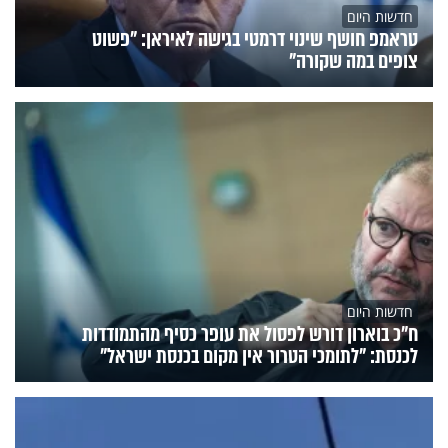
חדשות היום
טראמפ חושף שינוי דרמטי בגישה לאיראן: "פשוט
צופים במה שקורה"
חדשות היום
ח״כ בוארון דורש לפסול את עופר כסיף מהתמודדות
לכנסת: "לתומכי הטרור אין מקום בכנסת ישראל"