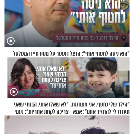
"הוא ניסה לחטוף אותי": הרצל דוסטר על מסע חייו המטלטל
"הילד שלי נחטף. אני מתחננת,
"לא שאלו אותי. הבנתי שאני
תעזרו לי להחזיר אותו": אמא
צריכה לקחת אחריות": נעמי
של יובל בן ה-4 בריאיון דומע
בנט בריאיון אישי