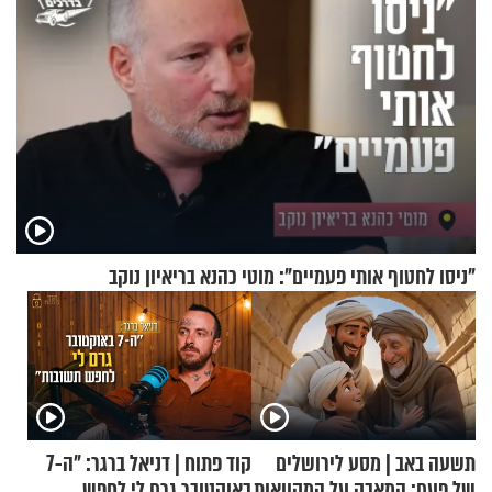
"ניסו לחטוף אותי פעמיים": מוטי כהנא בריאיון נוקב
תשעה באב | מסע לירושלים
קוד פתוח | דניאל ברגר: "ה-7
של פעם: המאבק על המקוואות
באוקטובר גרם לי לחפש