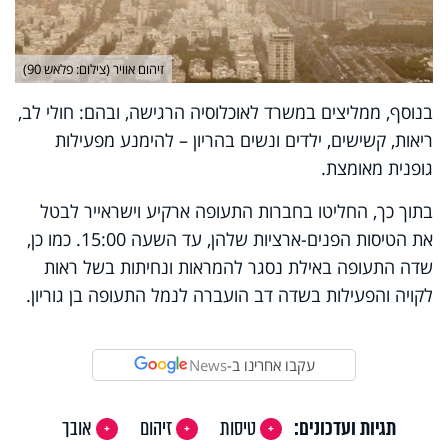
זיהום אוויר (צילום: פלאש 90)
בנוסף, ממליצים במשרד לאוכלוסיה הרגישה, ובהם: חולי לב,
ריאות, קשישים, ילדים ונשים בהריון – להימנע מפעילות
גופנית מאומצת.
בתוך כך, החליטו בחברות התעופה ארקיע וישראייר לבטל
את הטיסות הפנים-ארציות שלהן, עד השעה 15:00. כמו כן,
שדה התעופה באילת נסגר להמראות ונחיתות בשל ראות
לקויה והפעילות בשדה דב הועברה לנמל התעופה בן גוריון
.
עקבו אחרינו ב-
News
תגיות ועדכונים:
טיסות
זיהום
אובך