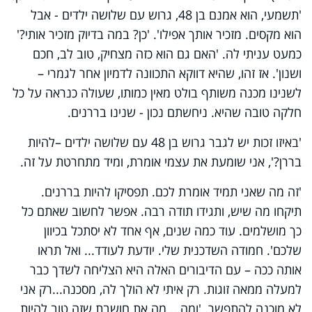
'תשמעי, הוא אמנם בן 48, גרוש עם שלושה ילדים - אבל
הוא מקסים. מזכיר אותך אפילו'. 'כן? במה בדיוק מזכיר אותי?'
כמעט עניתי לה. 'האם גם הוא כזה מצחיק, טוב לב, חכם
ושנון'. אז זהו, שהיא דווקא התכוונה לדמיון אחר לגמרי –
לשנינו מכנה משותף בולט מאין כמותו, שעולה כנראה על כל
חלקה טובה שהיא. ניחשתם נכון - שנינו בררנים.
'באיזו זכות יש לגבר גרוש בן 48 עם שלושה ילדים –להיות
בררן?', אני שומעת את עצמי אומרת, ומיד מתחרטת על זה.
'זה מה שאני תמיד אומרת לכם. תפסיקו להיות בררנים.
תיקחו מה שיש, ותגידו תודה רבה. אפשר לחשוב שאתם כל
כך מושלמים. עוד כמה שנים, אף אחד לא יסתכל בכיוון
שלכם'. חמודה השדכנית שלי. יודעת לעודד... ואל תראו
אותה ככה – עם הדיבורים האלה היא הצליחה לשדך כבר
למעלה ממאה זוגות. רק איתי לא הולך לה, מסכנה...רק אני
לא מוכנה להתפשר. 'ומה... מה את חושבת שזה טוב להיות