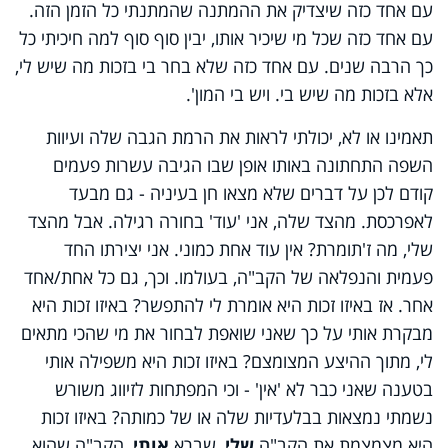
עם אחד כזה שיצדיק את ההמתנה שהמתנתי כל הזמן הזה.
עם אחד כזה שכל מי שיכיר אותו, יבין סוף סוף למה חיכיתי כל
כך הרבה שנים. עם אחד כזה שלא בחר בי בזכות מה שיש לי,
אלא בזכות מה שיש בי. ויש בי המון'.
תאמינו או לא, יכולתי לראות את הרמת הגבה שלה ועיוות
השפה התחתונה באותו אופן שבו הגיבה עשרות פעמים
קודם לכן על דברים שלא מצאו חן בעיניה - גם מבעד
לאפרכסת. מהצד שלה, אני 'עוד' בחורה רגילה. אבל מהצד
שלי, מה ז'תומרת? אין עוד אחת כמוני. אני יצירתו החד
פעמית והנפלאה של הקב"ה, בעולמו. וכך, גם כל אחת/אחד
אחר. אז באיזו זכות היא אומרת לי להתפשר? באיזו זכות היא
מבקרת אותי על כך שאני שואפת לבחור את מי שהכי מתאים
לי, מתוך ההיצע המצומצם? באיזו זכות היא משפילה אותי
בטענה שאני כבר לא 'אין' - וכי המפתחות לזיווג משורש
נשמתי נמצאות בבלעדיות שלה או של כמותה? באיזו זכות
היא מצמצמת את הקב"ה
שלי
, שברא
אותי
, הקב"ה שהוא