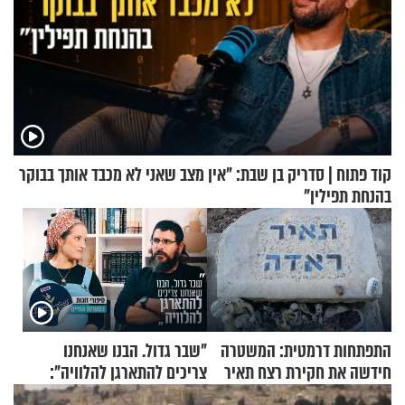
קוד פתוח | סדריק בן שבת: "אין מצב שאני לא מכבד אותך בבוקר
בהנחת תפילין"
התפתחות דרמטית: המשטרה
"שבר גדול. הבנו שאנחנו
חידשה את חקירת רצח תאיר
צריכים להתארגן להלוויה":
ראדה
זוגיות במבחן, הפעם עם מרים