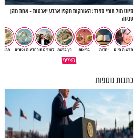
סיוט מול חופי ספרד: האורקות תקפו ארבע יאכטות - אחת מהן
טבעה
חדשות היום
יהדות
בריאות
רץ ברשת
לומדים תורה
דעות וטורים
תרבות
פותחים פתח קטן - ומקבלים עול
קצרים
תשתמש באהבה של השם לטובתך
עצום
כתבות נוספות