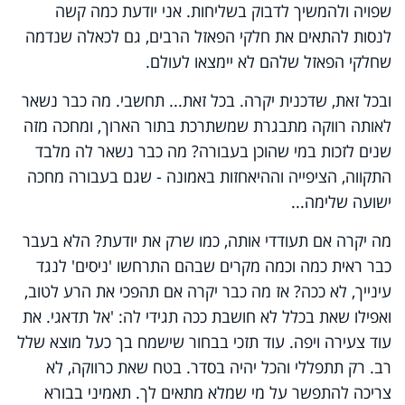
שפויה ולהמשיך לדבוק בשליחות. אני יודעת כמה קשה
לנסות להתאים את חלקי הפאזל הרבים, גם לכאלה שנדמה
שחלקי הפאזל שלהם לא יימצאו לעולם.
ובכל זאת, שדכנית יקרה. בכל זאת... תחשבי. מה כבר נשאר
לאותה רווקה מתבגרת שמשתרכת בתור הארוך, ומחכה מזה
שנים לזכות במי שהוכן בעבורה? מה כבר נשאר לה מלבד
התקווה, הציפייה וההיאחזות באמונה - שגם בעבורה מחכה
ישועה שלימה...
מה יקרה אם תעודדי אותה, כמו שרק את יודעת? הלא בעבר
כבר ראית כמה וכמה מקרים שבהם התרחשו 'ניסים' לנגד
עינייך, לא ככה? אז מה כבר יקרה אם תהפכי את הרע לטוב,
ואפילו שאת בכלל לא חושבת ככה תגידי לה: 'אל תדאגי. את
עוד צעירה ויפה. עוד תזכי בבחור שישמח בך כעל מוצא שלל
רב. רק תתפללי והכל יהיה בסדר. בטח שאת כרווקה, לא
צריכה להתפשר על מי שמלא מתאים לך. תאמיני בבורא