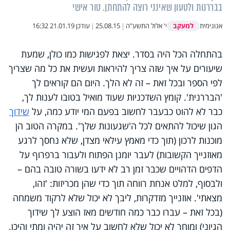
בבררנות ולטעון שאינני רוצה להתחתן. טור אישי
למעקב
אנונימית
י' אלול התשע"ה
|
25.08.15
|
עודכן
21.01.19 16:32
בהתחלה הכל היה בסדר. יצאת לפגישות כמו כולן, שמעת
שיעורים על איך שזה צריך להיראות ועשית את כל מה שצריך
לפי הספר ובכל זאת – זה לא הלך. היום הם קוראים לך
'הבררנית'. קומץ השדכניות שעוד מואיל בטובו לענות לך,
כבר לא להוט כבעבר לחשוב בפעם המי יודע כמה, על
שידוך
הגון שיכול להתאים לכל ה'שגעונות שלך'. במקרה הטוב הן
מוכנות לרכון (תוך כדי מאמץ עילאי מצדן, שלא נחסך לרגע
מאוזנייך הקשובות) לעבר יומנן הפתוח ולעבור ברפרוף על
הדפים הדהויים שכבר זמן רב לא ידעו בשורה טובה בהם –
ולבסוף, למלט אנחת רווחה תוך כדי שהן מכריזות: 'זהו,
מצאתי'. אוזנייך מזדקרות, ליבך לא יכול שלא לרקוד משמחה
(בכל זאת – עברו כבר כמה חודשים מאז הוצע לך שידוך
הגיוני) ומוחך לא יכול שלא לחשוב על איך זה יהיה ומתי והיכן.