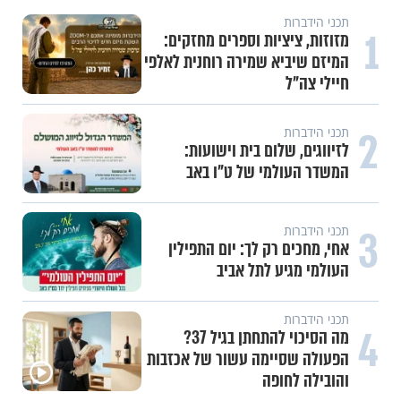
תכני הידברות
1
מזוזות, ציציות וספרים מחזקים:
המיזם שיביא שמירה רוחנית לאלפי
חיילי צה"ל
2
תכני הידברות
לזיווגים, שלום בית וישועות:
המשדר העולמי של ט"ו באב
3
תכני הידברות
אחי, מחכים רק לך: יום התפילין
העולמי מגיע לתל אביב
תכני הידברות
4
מה הסיכוי להתחתן בגיל 37?
הפעולה שסיימה עשור של אכזבות
והובילה לחופה