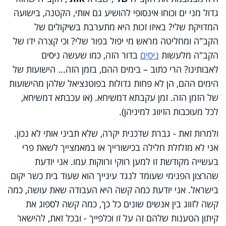
גדול מני ים וכוחו אינסופי להושיע גם אותי, הקטנה, בישועה
המדויקת שלי? באיזו זכות היא מתערבת בשיקולים של
הקב"ה ומחליטה מראש מי יפול בפור שלי? וכי קצרה ידו של
הקב"ה מלעשות
ניסים
בדור הזה, כמו שעשה ניסים
לאבותינו? הרי כתוב – בימים ההם, בזמן הזה... הישועות של
הימים ההם, הן לא פחות גדולות בפוטנציאל שלהן מהישועות
של הזמן הזה. זמן עקבתא דמשיחא. (או עכבתא דמשיחא,
לכל מעוכבות הזיווג למיניהן).
ולמרות זאת - גברת שדכנית יקרה, שלא תביני אותי לא נכון.
אני לא מזלזלת חלילה בכישורייך או במאמצייך לשאת פרי
בעשייה מקודשת זו למען רווקי ורווקות עמו. אני יודעת
שהרצון הפנימי שעומד לנגד עינייך הוא שעוד בית כשר יקום
בישראל. אני יודעת כמה קשה היא העבודה שאת עושה, כמה
קשה לזווג בין אנשים שונים כל כך, כמה קשה לספוג את
קיתון הטענות שלהם זה על זו וכלפייך - ובכל זאת, להישאר