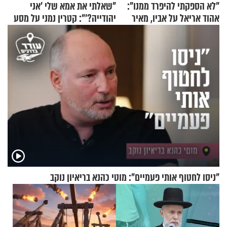
"לא הספקתי להיפרד ממנו":
"שאלתי את אמא שלי 'אני
אהוד אריאל על אביו, מאיר
יהודייה?'": קטרין נמני על מסע
אריאל ז"ל
ההתחזקות המרגש
"ניסו לחטוף אותי פעמיים": מוטי כהנא בריאיון נוקב