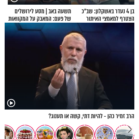
בן 4 נעדר באשקלון: שב"כ
תשעה באב | מסע לירושלים
הצטרף למאמצי האיתור
של פעם: המאבק על המקוואות
הרב זמיר כהן - להיות דתי, קשה או תענוג?