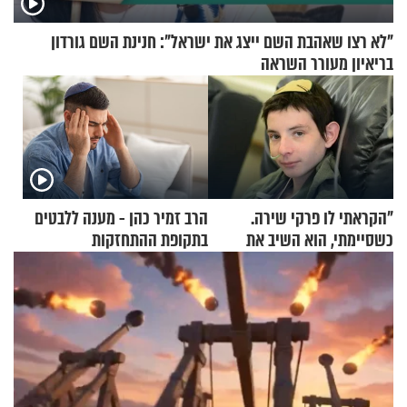
"לא רצו שאהבת השם ייצג את ישראל": חנינת השם גורדון
בריאיון מעורר השראה
"הקראתי לו פרקי שירה.
הרב זמיר כהן - מענה ללבטים
כשסיימתי, הוא השיב את
בתקופת ההתחזקות
נשמתו לבורא"