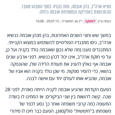
נשיא ארה"ב, ברק אובמה, נחת בקניה בסוף השבוע שעבר.
ההתרגשות באפריקה ובמשפחת אובמה גדולה
למעקב
נעמה גרין
י"ג אב התשע"ה
|
29.07.15
|
16:08
במשך שש וחצי השנים האחרונות, בהן מכהן אובמה כנשיא
ארה"ב, ניסו מתנגדיו הפוליטיים להשתמש במוצאו הקנייתי.
המתנגדים טענו (מה שלא נכון) שאובמה נולד בקניה ועל כן,
על פי חוקת ארה"ב, אינו יכול לכהן כנשיא. לפני ארבע שנים
אובמה אף נאלץ להציג את תעודת הלידה שלו, שהונפקה
בהוואי, כדי להסיר ספקות. מי שכן נולד בקניה הוא אביו של
אובמה, שהביא אותו לעולם יחד עם אישה לבנה.
הפעם הקודמת שהגיע אובמה לקניה הייתה כאזרח, לפני 28
שנה. קשה להשוות בין שני הביקורים: אז המתינו לו בשדה
התעופה כמה קרובי משפחה ואחר כך נסע לכפר של
משפחתו ב"חיפושית" פולקסווגן. הפעם כבר חיכו לו סידורי