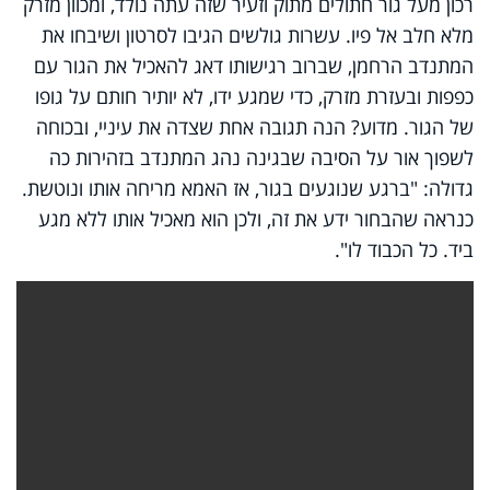
רכון מעל גור חתולים מתוק וזעיר שזה עתה נולד, ומכוון מזרק
מלא חלב אל פיו. עשרות גולשים הגיבו לסרטון ושיבחו את
המתנדב הרחמן, שברוב רגישותו דאג להאכיל את הגור עם
כפפות ובעזרת מזרק, כדי שמגע ידו, לא יותיר חותם על גופו
של הגור. מדוע? הנה תגובה אחת שצדה את עיניי, ובכוחה
לשפוך אור על הסיבה שבגינה נהג המתנדב בזהירות כה
גדולה: "ברגע שנוגעים בגור, אז האמא מריחה אותו ונוטשת.
כנראה שהבחור ידע את זה, ולכן הוא מאכיל אותו ללא מגע
ביד. כל הכבוד לו".