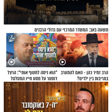
תשעה באב: המשדר המרכזי עם גדולי הרבנים
הרב זמיר כהן - האם להתערב
"הוא ניסה לחטוף אותי": הרצל
במריבות בין ילדים?
דוסטר על מסע חייו המטלטל