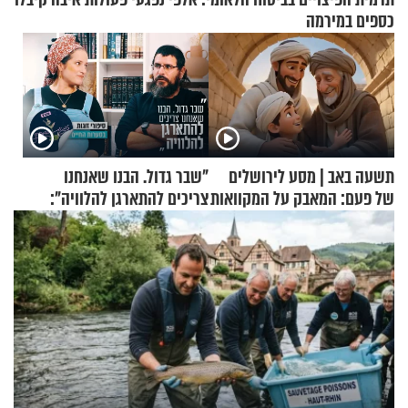
כספים במירמה
תשעה באב | מסע לירושלים
"שבר גדול. הבנו שאנחנו
של פעם: המאבק על המקוואות
צריכים להתארגן להלוויה":
זוגיות במבחן, הפעם עם מרים
וגד דנינו