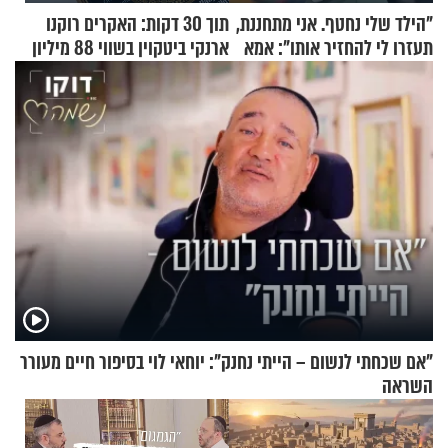
"הילד שלי נחטף. אני מתחננת,
תוך 30 דקות: האקרים רוקנו
תעזרו לי להחזיר אותו": אמא
ארנקי ביטקוין בשווי 88 מיליון
של יובל בן ה-4 בריאיון דומע
דולר
"אם שכחתי לנשום – הייתי נחנק": יוחאי לוי בסיפור חיים מעורר
השראה