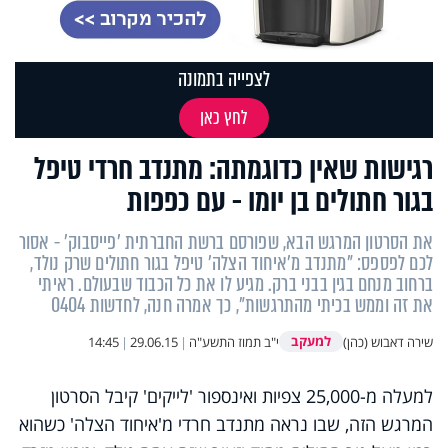
לצפייה בתמונה
לחץ כאן
רגישות שאין כדוגמתה: מתנדב חרדי טיפל
בגור חתולים בן יומו - עם כפפות
את הסרטון המרגש הבא, שפורסם ברשת החברתית 'פייסבוק' - אסור
לכם לפספס: "מתנדב מ'איחוד הצלה' טיפל בגור חתולים שרק נולד,
ברחוב מנחם בגין בבני ברק. מגיע לו את כל הכבוד שבעולם. ראיתי
את זה וממש בכיתי מהתרגשות", כך אמרה חנה, לחדשות 0404
למעקב
שירה דאבוש (כהן)
י"ב תמוז התשע"ה
|
29.06.15
|
14:45
למעלה מ-25,000 צפיות ואינספור 'לייקים' קיבל הסרטון
המרגש הזה, שבו נראה מתנדב חרדי מ'איחוד הצלה' כשהוא