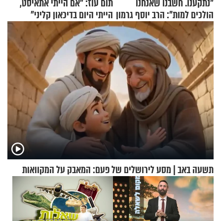
"נתקענו. חשבנו שאנחנו
תום עוז: "אם הייתי אתאיסט,
הולכים למות": הרב יוסף גרמון
הייתי היום בדיכאון קליני"
בריאיון מרתק
תשעה באב | מסע לירושלים של פעם: המאבק על המקוואות