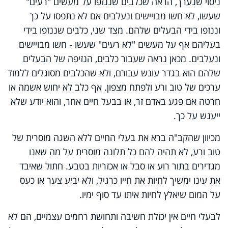
ניסוי שנערך, הראה שכלבים שננזפו על מעשים "רעים"
שעשו, לא חשו מבויישים ונעלבים אם לא נתפסו על כך
וננזפו בידי הבעלים שלהם. מצד שני, כלבים שננזפו בידי
בעליהם אף על מעשים "לא רעים" שעשו - חשו מבויישים
ונעלבים. מכאן נראה שעבור כלבים, הנזיפה של הבעלים
שלהם הוא בגדר עונש עבורם, ולא שהכלבים מסוגלים ללמוד
ערכים של טוב ורע ולפתח מצפון. אף כלב לא יחוש אשמה או
חרטה אם פגע באדם זר, או בבעל חיים אחר, והוא יודע שלא
ייענש על כך.
מכיוון שהקב"ה ברא את בעלי החיים ללא השגה מוסרית של
טוב ורע, לא תהיה להם כל תלונה מוסרית על מה שאנו
מגדירים בתור רוע או סבל או אכזריות בטבע. חתול שאיבד
את עינו ימשיך לחיות את חייו כרגיל, ולא יביע צער או כעס
על המום שיאלץ לחיות איתו עד סוף ימיו.
לבעלי חיים אין יכולת חשיבה ותחושת רחמים עצמיים, הם לא