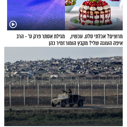
מרוצים? אכלתי סלט. עכשיו,
מגילת אסתר פרק ט’ - הרב
איפה העוגה שלי? מקבץ הומור
זמיר כהן
כייפי מספר 1