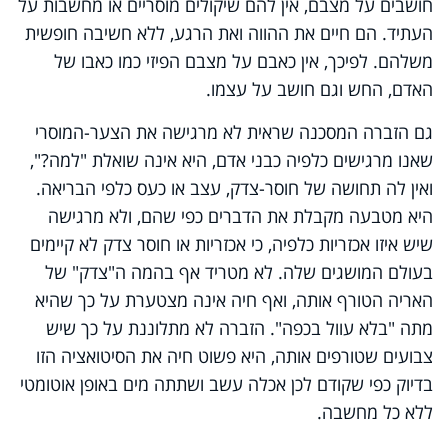
חושבים על מצבם, אין להם שיקולים מוסריים או מחשבות על
העתיד. הם חיים את ההווה ואת הרגע, ללא חשיבה חופשית
משלהם. לפיכך, אין כאבם על מצבם הפיזי כמו כאבו של
האדם, החש וגם חושב על עצמו.
גם הזברה המסכנה שראית לא מרגישה את הצער-המוסרי
שאנו מרגישים כלפיה כבני אדם, היא אינה שואלת "למה?",
ואין לה תחושה של חוסר-צדק, עצב או כעס כלפי הבריאה.
היא מטבעה מקבלת את הדברים כפי שהם, ולא מרגישה
שיש איזו אכזריות כלפיה, כי אכזריות או חוסר צדק לא קיימים
בעולם המושגים שלה. לא מטריד אף בהמה ה"צדק" של
האריה הטורף אותה, ואף חיה אינה מצטערת על כך שהיא
מתה "בלא עוול בכפה". הזברה לא מתלוננת על כך שיש
צבועים שטורפים אותה, היא פשוט חיה את הסיטואציה הזו
בדיוק כפי שקודם לכן אכלה עשב ושתתה מים באופן אוטומטי
ללא כל מחשבה.