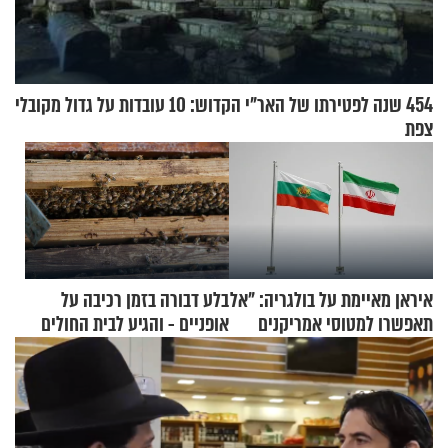
454 שנה לפטירתו של האר"י הקדוש: 10 עובדות על גדול מקובלי
צפת
איראן מאיימת על בולגריה: "אל
בלע דבורה בזמן רכיבה על
תאפשרו למטוסי אמריקנים
אופניים - והגיע לבית החולים
להמריא מהשטח שלכם"
במצב מסכן חיים