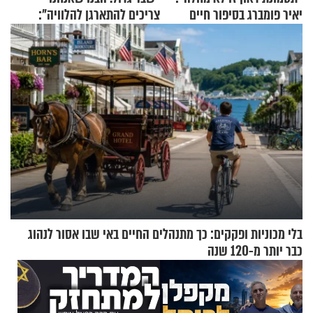
יאיר פומברג בסיפור חיים
צריכים להתארגן להלוויה":
מעורר השראה
זוגיות במבחן, הפעם עם מרים
וגד דנינו
בלי מכוניות ופקקים: כך מתנהלים החיים באי שבו אסור לנהוג
כבר יותר מ-120 שנה