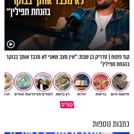
קוד פתוח | סדריק בן שבת: "אין מצב שאני לא מכבד אותך בבוקר
בהנחת תפילין"
חדשות היום
בריאות
יהדות
רץ ברשת
לומדים תורה
דעות וטורים
תרבות
פותחים פתח קטן - ומקבלים עול
קצרים
תשתמש באהבה של השם לטובתך
עצום
כתבות נוספות