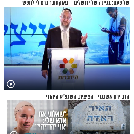
של פעם: בניינה של ירושלים
באוקטובר גרם לי לחפש
תשובות"
הרב ירון אשכנזי - הציצית, השכפ"ץ היהודי