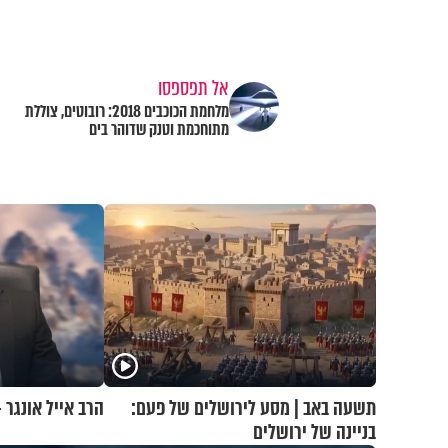
אל תפספסו
מלחמת הכוכבים 2018: רובוטים, צוללת
מתוחכמת וטנק שדוהר בים
תשעה באב | מסע לירושלים של פעם:
הרב אייל אונגר 
בניינה של ירושלים