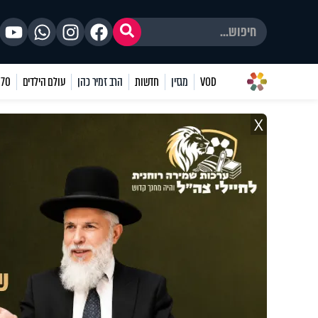
VOD
מגזין
חדשות
הרב זמיר כהן
עולם הילדים
70 שאלות
X