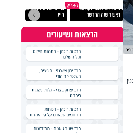
הרגעים הקשים ביותר
"הגמג
קצרים
מתחילים לעבוד לקראת
בחיים יכולים להצית את
ישרא
ראש השנה החדשה
חיינו
שלא 
הרצאות ושיעורים
וריה
הרב זמיר כהן - התהוות היקום
וגיל העולם
הרב ירון אשכנזי - הציצית,
השכפ"ץ היהודי
גין
הרב יצחק בצרי - גלגול נשמות
ביהדות
הרב זמיר כהן - הכוחות
הרוחניים שבאדם על פי היהדות
הרב שניר גואטה - ההזדמנות