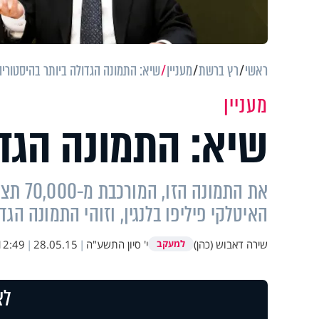
ראשי
רץ ברשת
מעניין
שיא: התמונה הגדולה ביותר בהיסטוריה
מעניין
שיא: התמונה הגדו
את התמ
האיטלקי פיליפו בלנגין, וזוהי התמונה הג
שירה דאבוש (כהן)
י' סיון התשע"ה
|
28.05.15
|
12:49
למעקב
לצ