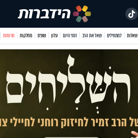
למתחילים
שאל את הרב
זמני היום
עלון
שופס
מחלקות
תרומות