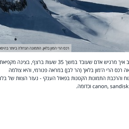
רכס הרי המון בלאן. התמונה הגדולה ביותר בהיסט
למה עור של פיל? אנחנו לא רוצים לחשוב איך מרגיש אדם שעובד במשך 35 שעות ברצף, בצינה מקפיאת
 רכס הרי ה'מון בלאן' (הר לבן) במראה פנורמי, והיא צולמה
IN2WHITE. לצורך פיתוח והרכבת התמונות הקטנות בפאזל הענקי - נעזר הצוות של בלנ