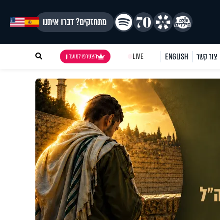
מתחזקים? דברו איתנו
צור קשר
ENGLISH
LIVE
הצטרפו למועדון