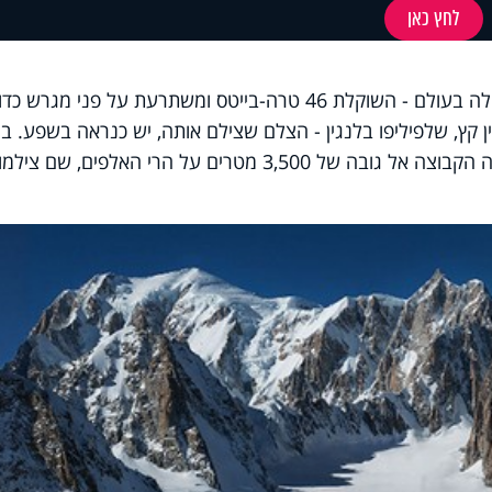
לחץ כאן
אז מה נדרש כדי לצלם את התמונה הגדולה בעולם - השוקלת 46 טרה-בייטס ומשתרעת על פני מגר
ן קץ, שלפיליפו בלנגין - הצלם שצילם אותה, יש כנראה בשפע. בי
עם צוות של חמישה עוזרים לצדו, העפילה הקבוצה אל גובה של 3,500 מטרים על הרי האלפים, שם צילמו