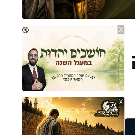
X
🔇
X