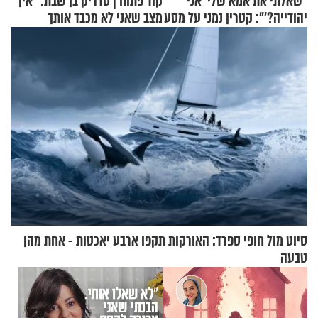
"שאלתי את אמא שלי 'אני
קוד פתוח | סדריק בן שבת: "אין
יהודייה?'": קטרין נמני על מסע
מצב שאני לא מכבד אותך
ההתחזקות המרגש
בבוקר בהנחת תפילין"
סיוט מול חופי ספרד: האורקות תקפו ארבע יאכטות - אחת מהן
טבעה