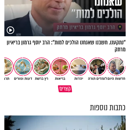
"נתקענו. חשבנו שאנחנו הולכים למות": הרב יוסף גרמון בריאיון
מרתק
חדשות היום
לומדים תורה
יהדות
בריאות
רץ ברשת
דעות וטורים
תרבות
גם ׳הרע׳ זה הרחמים של בורא
קצרים
מדוע האמונה נמשלה למלח?
עולם
כתבות נוספות