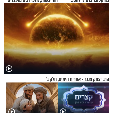
באוקטובר גרם לי לחפש
התייבשות, אלפי דגים מועברים
תשובות"
במבצעי חילוץ
הרב יצחק פנגר - אחרית הימים, חלק ב’