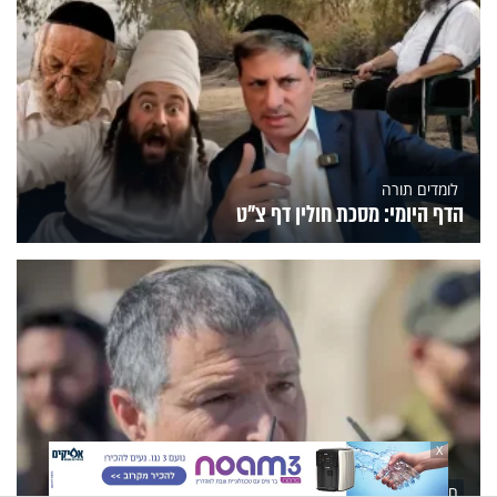
לומדים תורה
הדף היומי: מסכת חולין דף צ"ט
X
חדשות היום