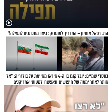
הרב רפאל אוחיון – המדריך למתחזק: כיצד מתכוננים לתפילה?
בחסדי שמיים: יובל קוגן בן ה-4
איראן מאיימת על בולגריה: "אל
אותר לאחר יממה של חיפושים
תאפשרו למטוסי אמריקנים
להמריא מהשטח שלכם"