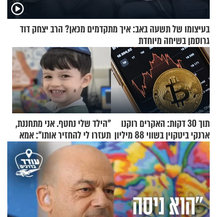
בעיצומו של תשעה באב: איך מתקדמים מכאן? הרב יצחק דוד
גרוסמן בשיחה מיוחדת
תוך 30 דקות: האקרים רוקנו
"הילד שלי נחטף. אני מתחננת,
ארנקי ביטקוין בשווי 88 מיליון
תעזרו לי להחזיר אותו": אמא
דולר
של יובל בן ה-4 בריאיון דומע