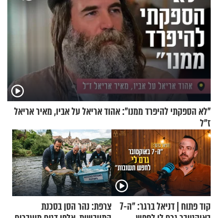
"לא הספקתי להיפרד ממנו": אהוד אריאל על אביו, מאיר אריאל
ז"ל
קוד פתוח | דניאל ברגר: "ה-7
צרפת: נהר הסן בסכנת