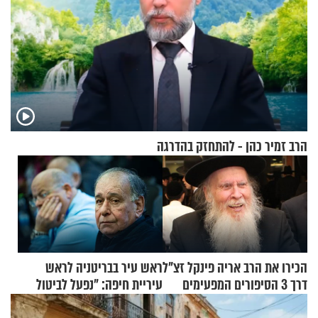
הרב זמיר כהן - להתחזק בהדרגה
הכירו את הרב אריה פינקל זצ"ל
ראש עיר בבריטניה לראש
דרך 3 הסיפורים המפעימים
עיריית חיפה: ״נפעל לביטול
האלה
ברית הערים התאומות״