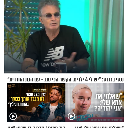
ננסי ברנדס: "יש לי 4 ילדים. הקשר הכי טוב - עם הבת החרדית"