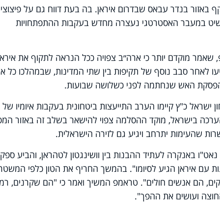
קף באזור בנדר עבאס שבדרום איראן. בה בעת דווח גם על פיצוצי
 השיט במעבר האסטרטגי נעצרה מחדש בעקבות ההתפתחויות
 שאמר מוקדם יותר כי ארה״ב צפויה ככל הנראה לתקוף את איראן
עו לאחר סבב נוסף של תקיפות בין שתי המדינות, שבמהלכו כל א
פסקת האש שנחתמה לפני כשלושה שבועות.
 ישראל כ"ץ קיימו הערב התייעצות ביטחונית בעקבות איומיו של
ערכה בישראל, מוקד ההסלמה צפוי להישאר בשלב זה באזור המפ
ות שהעימות יתרחב ויגיע גם לזירה הישראלית.
אט"ו באנקרה לעתיד ההבנות בין וושינגטון לטהראן, והביע ספק
ות עם איראן הגיע לסיומו". בהמשך החריף את הטון כלפי המשטר
ים, הם אנשים חולים". טראמפ המשיך ואמר כי "הם שקרנים, רמא
חוצה ועושים את ההפך".