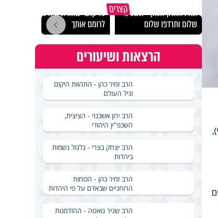
מכילי
קצרים
תהיו אהרון הכהן - תשכינו
כל קושי שחווית היה ניסיון
במבחן
שלום ותרדפו שלום
לרומם אותך
ואלתר
הרצאות ושיעורים
הרב זמיר כהן - התהוות היקום
וגיל העולם
הרב ירון אשכנזי - הציצית,
השכפ"ץ היהודי
,
הרב יצחק בצרי - גלגול נשמות
ביהדות
הרב זמיר כהן - הכוחות
הרוחניים שבאדם על פי היהדות
ם
הרב שניר גואטה - ההזדמנות