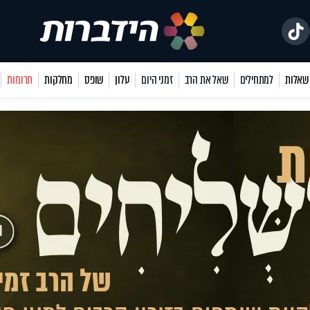
למתחילים
שאל את הרב
זמני היום
עלון
שופס
מחלקות
תרומות