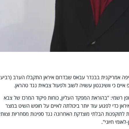
קיפה אמריקנית בבנדר עבאס שבדרום איראן התקבלו הערב (רביעי)
ים כי וושינגטון עשויה לשוב ולפעול צבאית נגד טהראן.
פן רשמי: "בהוראת המפקד העליון, כוחות פיקוד המרכז של צבא
ראן כדי לפגוע עוד יותר ביכולתה לאיים על חופש השיט במצר
 לתוקפנות הבלתי מוצדקת האחרונה נגד ספינות מסחריות וצוותי
אומי חיוני".