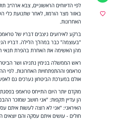
לפי הדיווחים הראשוניים, צבא ארה״ב תו
באזור מצר הורמוז, לאחר שתנועת כלי
מועדפים
האחרונות.
ברקע לאירועים ניצבים דבריו של טראמפ,
"בעוצמה" כבר במהלך הלילה. דבריו הגי
מהן האשימה את האחרת בהפרת תנאי ה
ראש הממשלה בנימין נתניהו ושר הביטחון
טראמפ וההתפתחויות האחרונות. לפי הה
אולם במערכת הביטחון נערכים גם לאפשר
מוקדם יותר היום התייחס טראמפ בפסגת נ
הן עדיין תקפות: "אני חושב שמזכר ההבנ
האיראני: "אני לא רוצה לעשות איתם עסק
חולים - עושים איתם עסקה והם יוצאים ה