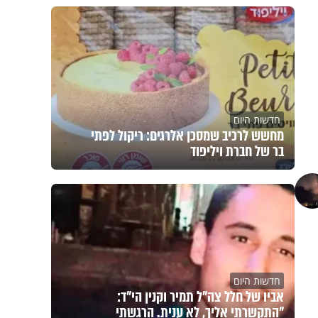
חדשות היום
מחשש לרכיב שמסכן אלרגים: ריקול לפתי
בר של חברת ויליפוד
חדשות היום
אביו של חלל צה"ל תמיר וקנין הי"ד:
"התקשרתי אליך, לא ענית. הרגשתי