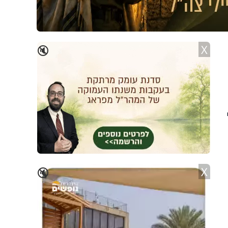
X
🔇
X
🔇