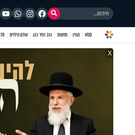
VOD
מגזין
חדשות
הרב זמיר כהן
עולם הילדים
70 שאלות
X