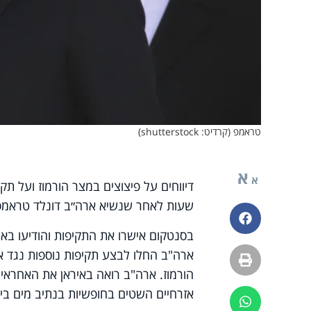
טראמפ (קרדיט: shutterstock)
א
א
דיווחים על פיצוצים במצר הורמוז ועל ת
שעות לאחר שנשיא ארה״ב דונלד טראמפ אי
פייסבוק
בסנטקום אישרו את התקיפות והודיעו באו
ארה"ב החלו לבצע תקיפות נוספות נגד אי
הדפסה
הורמוז. ארה"ב רואה באיראן את האחראית
אזרחיים השטים בחופשיות בנתיב מים בין-ל
ווטסאפ