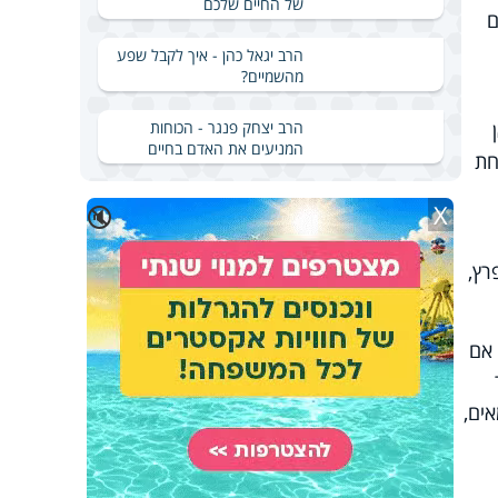
של החיים שלכם
ם
הרב יגאל כהן - איך לקבל שפע
מהשמיים?
הרב יצחק פנגר - הכוחות
המניעים את האדם בחיים
חת
X
🔇
רץ,
 אם
ים,