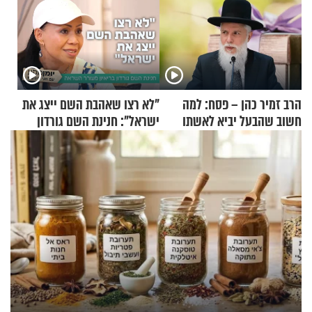
הרב זמיר כהן – פסח: למה
"לא רצו שאהבת השם ייצג את
חשוב שהבעל יביא לאשתו
ישראל": חנינת השם גורדון
מתנה לחג?
בריאיון מעורר השראה