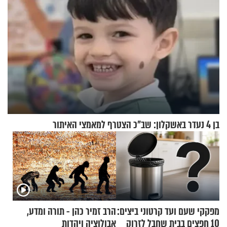
בן 4 נעדר באשקלון: שב"כ הצטרף למאמצי האיתור
מפקקי שעם ועד קרטוני ביצים:
הרב זמיר כהן - תורה ומדע,
10 חפצים בבית שחבל לזרוק
אבולוציה ויהדות