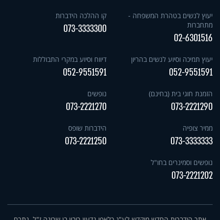
יעוץ לנשים בטהרת המשפחה -
קו ההלכה הידברות
מתחברות
073-3333300
02-6301516
יעוץ תמיכה וסיוע לנשים בהריון
דיווח וסיוע במקרי התבוללות
052-9551591
052-9551591
הזמנת חוגי בית (בחינם)
נופשים
073-2221270
073-2221290
ממיר צופיה
הידברות שופס
073-2221250
073-3333333
נופשים וסמינרים בחו"ל
073-2221202
אתר הידברות החדש מוקדש לע"נ כלאפו גדעון רובין בן שרינה ז"ל. נתרם