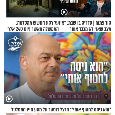
קוד פתוח | סדריק בן שבת: "אין
על רקע החשש מהסלמה:
מצב שאני לא מכבד אותך
הממשלה תאשר גיוס 240 אלף
בבוקר בהנחת תפילין"
אנשי מילואים
"הוא ניסה לחטוף אותי": הרצל דוסטר על מסע חייו המטלטל