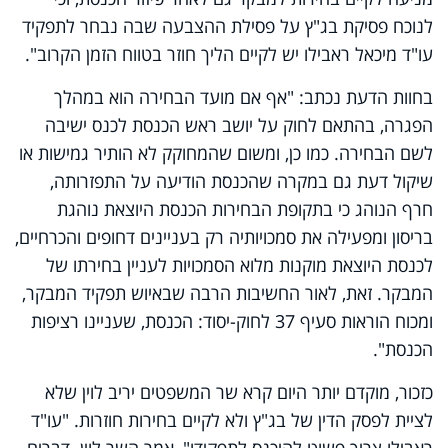
לנוכח פסיקת בג"ץ על פסילת ההצבעה שבה נבחר לתפקיד
עו"ד מיכאל ראבילו יש לקיים הליך חוזר בטווח הזמן הקרוב".
בחוות הדעת נכתב: "אף אם מועד הבחירה הוא במהלך
הפגרה, בהתאם לחוק על יושב ראש הכנסת לכנס ישיבה
לשם הבחירה. כמו כן, ומשום שהמחוקק לא הותיר גמישות או
שיקול דעת גם במקרה שהכנסת הודיעה על התפזרותה,
חרף הנוהג כי בתקופת הבחירות הכנסת היוצאת נוהגת
בריסון ומפעילה את סמכויותיה רק בעניינים דחופים והכרחיים,
לכנסת היוצאת מוקנות מלוא הסמכויות לעניין בחירתו של
המבקר. זאת, לאור החשיבות הרבה שבאיוש תפקיד המבקר,
ומכוח הוראות סעיף 37 לחוק-יסוד: הכנסת, שעניינו רציפות
הכנסת".
כזכור, מוקדם יותר היום קרא שר המשפטים יריב לוין שלא
לציית לפסק הדין של בג"ץ ולא לקיים בחירות חוזרות. "עו"ד
ראבילו צריך פשוט להיכנס לתפקידו", אמר השר לוין. דברים