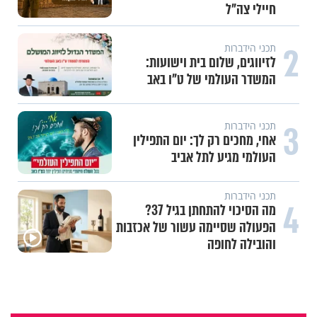
חיילי צה"ל
2
תכני הידברות
לזיווגים, שלום בית וישועות:
המשדר העולמי של ט"ו באב
3
תכני הידברות
אחי, מחכים רק לך: יום התפילין
העולמי מגיע לתל אביב
תכני הידברות
4
מה הסיכוי להתחתן בגיל 37?
הפעולה שסיימה עשור של אכזבות
והובילה לחופה