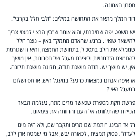
חסרון האמונה.
דוד המלך מתאר את התחושה במילים: "ולבי חלל בקרבי".
יש משפט יפה שחיברתי, והוא אומר ש"בין הרצוי למצוי צריך
להישאר שפוי".
ברגע שהאדם מתמקד באין – נוצר חלל
שממלא את הלב בתסכול, בתחושת החמצה, והיא זו שגורמת
להחמצת הזדמנויות וליצירת מעגל של חסרונות.
אין מושך
אין, יש מושך יש. תודה מושכת תודה, תלונה מושכת תלונה.
אז איפה אנחנו נמצאות כרגע? במעגל היש, או חס ושלום
במעגל האין?
פרשת חקת מספרת שכאשר מרים מתה, נעלמה הבאר
הניידת שהתלוותה אל העם והרוותה את צימאונו.
רק אז הבינו. "ותמת שם מרים ותקבר שם, ולא היה מים
לעדה". פסוק תמציתי, לכאורה יבש, אבל מי שמטה אוזן ללב,