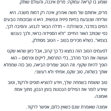
שומע בו קריאה עמוקה: מרים איננה, והעולם שותק.
מרים, אחותם של משה ואהרון, אינה רק דמות משנה. היא
שליחה שנובעת בחיות פיזית ונפשית. היא זו שבזכותה נובעים
המים במדבר, וכשהלכה – חדלה הבאר לנבוע. והסיבה לכך,
כפי שכותב האור החיים: "ולא הספידוה כראוי, ולכך נענשו
בצמא". כשלא מכירים בטוב – הטוב מסתלק.
לפעמים הטוב הזה נמצא כל כך קרוב, אבל כיוון שהוא שקט
ועושה את הכל מהלב, בלי התרסות, לייקים ופרסום – הוא
הופך להיות שקוף. וזה הטוב שמרים הביאה, טוב כזה שממלא
אותך בשלווה, טוב שקט, אמיתי ולא רעשני.
טוב ששמח בשמחה שלך, ויודע להוציא תופים ולרקוד, וטוב
שיודע לומר את המילים הנכונות בזמן הנכון, מתוך אמת
ואמונה.
אמונה שאומרת שגם כשאין כלום, אפשר לרקוד.