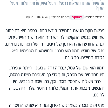
אז איפה אנחנו נמצאות כרגע? במעגל היש, או חס ושלום במעגל
האין?
למעקב
הרבנית חדוה לוי
ג' תמוז התשפ"ו
|
18.06.26
|
09:51
פרשת חקת מגיעה בתחילת חודש תמוז. בספר היצירה כתוב
שהחוש בנפש המקושר לחודש הזה הוא חוש הראייה. ידוע
גם שהחודש הזה הוא זמן של דינים, זמן של חסרונות גדולים.
מזלו של חודש תמוז הוא סרטן, והמשמעות הפנימית היא
נגזרת המילים: סר טינה.
תמוז הוא שם של פסל, עבודה זרה שבעיניו הייתה עופרת.
היו מחממים את הפסל, ותוך כדי כך העופרת הייתה נמסה,
ויוצרת אשליה שהפסל בוכה. וכך, כמו שכתוב בנביא, היו
"הנשים מבכות את התמוז", כלומר החטא שלהן היה בכייה
לחינם.
מתי אדם בוכה? כשמרגיש חסרון. ומה הוא שורש החיסרון?