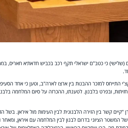
ם (שלישי) כי כטב"ם ישראלי תקף רכב בכביש חדאת׳א חאריס, במח
ד.
'י התייחס למזכר ההבנות בין ארצו לארה"ב, וטען כי אחד הסעיפי
חזיתות, ובפרט בלבנון. לטענתו, ההכרזה על סיום המלחמה בלבנון
"קיים קשר בין הזירה הלבנונית לבין העימות מול איראן. בשל הז
ל המשטר הציוני בדרום לבנון לבין המלחמה עם איראן, ומאחר ו
ו במידת מה, הרי שמהיום הראשון, הרפובליקה האסלאמית של איראן