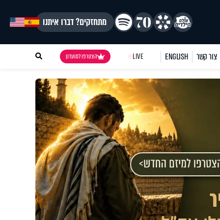
מתחזקים? דברו איתנו
צור קשר
ENGLISH
LIVE
הצטרפו למועדון