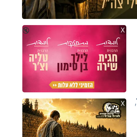
X
🔇
X