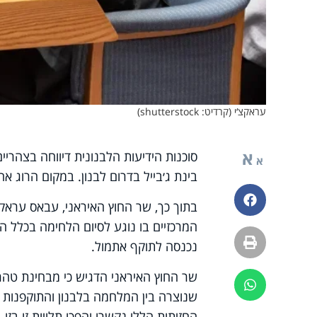
עראקצ‘י (קרדיט: shutterstock)
א
סוכנות הידיעות הלבנונית דיווחה בצהריי
א
בינת ג׳בייל בדרום לבנון. במקום הרוג אח
פייסבוק
בתוך כך, שר החוץ האיראני, עבאס עראקצ
המרכזיים בו נוגע לסיום הלחימה בכלל ה
הדפסה
נכנסה לתוקף אתמול.
שר החוץ האיראני הדגיש כי מבחינת טהרן 
ווטסאפ
שנוצרה בין המלחמה בלבנון והתוקפנות ש
החזיתות הללו נקשרו והפכו תלויות זו בז