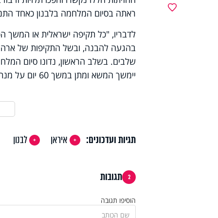
מועדפים
ראתה בסיום המלחמה בלבנון כאחד התנא
לדבריו, "
כל תקיפה ישראלית או המשך הכ
בהגעה להבנה, ובשל התקיפות של ארה"ב
שלבים. בשלב הראשון, נדונו סיום המלחמה
יימשך המשא ומתן במשך 60 יום על מנת להגיע להסכם סופי, שבו יידונו סוגיית הגרעין והסרת הסנקציות".
תגיות ועדכונים:
איראן
לבנון
תגובות
2
הוסיפו תגובה