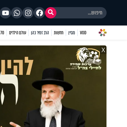
VOD
מגזין
חדשות
הרב זמיר כהן
עולם הילדים
70 שאלות
X