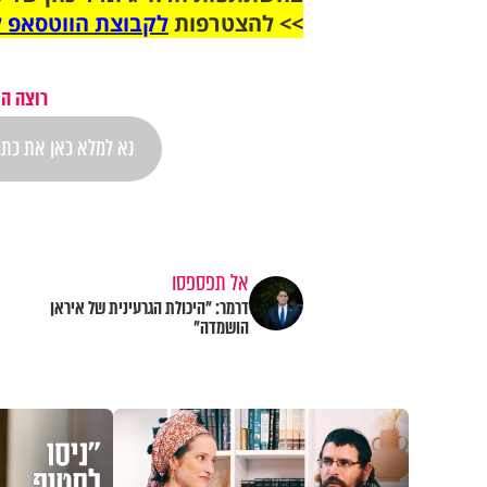
>> להצטרפות
לקבוצת הווטסאפ ל
רוצה הת
אל תפספסו
דרמר: "היכולת הגרעינית של איראן
הושמדה"