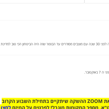
נחזור לשליטה מוחלטת בדרום ללבנון כמו שהיה לפני 30 שנה עם מוצבים מסודרים עד הבופור שזה היה הביטחון הכי טוב למדינת
הצטרפו לקבוצת הוואטסאפ לקראת ZOOM ההשקה שיתקיים בתחילת השבוע הקרוב
"א. מספר המקומות מוגבל! לפרטים על המיזם
לחצו 