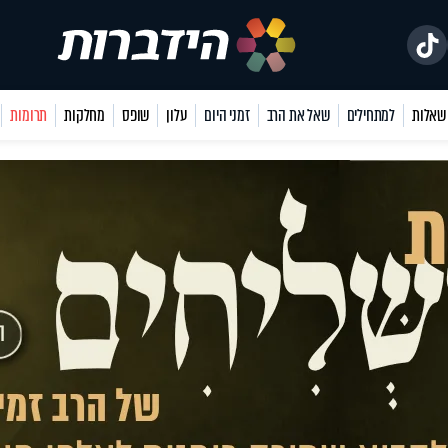
למתחילים
שאל את הרב
זמני היום
עלון
שופס
מחלקות
תרומות