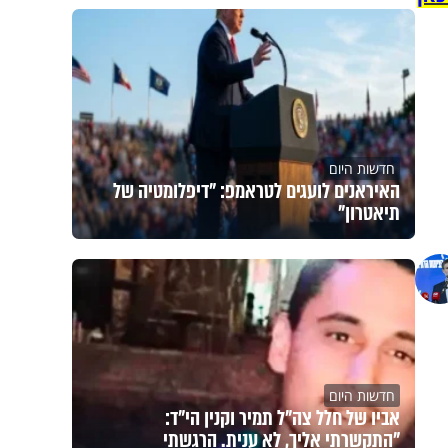
חדשות היום
האיראנים לועגים לטראמפ: "דיפלומטיה של
תיאטרון"
חדשות היום
אביו של חלל צה"ל תמיר וקנין הי"ד:
"התקשרתי אליך, לא ענית. הרגשתי