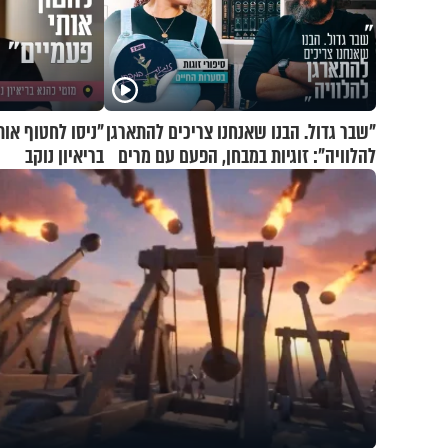
"שבר גדול. הבנו שאנחנו צריכים להתארגן
"ניסו לחטוף אות
להלוויה": זוגיות במבחן, הפעם עם מרים
בריאיון נוקב
וגד דנינו