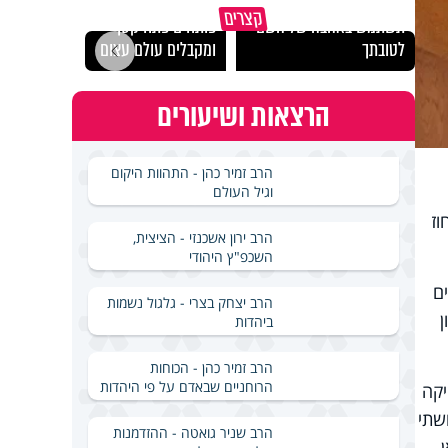
מכילי
קצרים
תשתמש באהבה של השם
פותחים פתח קטן -
במבחן
לטובתך
ומקבלים עולם עצום
ואלתר
הרצאות ושיעורים
הרב זמיר כהן - התהוות היקום
וגיל העולם
וז
הרב ירון אשכנזי - הציצית,
השכפ"ץ היהודי
ם
הרב יצחק בצרי - גלגול נשמות
ביהדות
הרב זמיר כהן - הכוחות
הרוחניים שבאדם על פי היהדות
יקה
שתי
הרב שניר גואטה - ההזדמנות