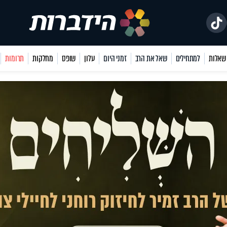
למתחילים
שאל את הרב
זמני היום
עלון
שופס
מחלקות
תרומות