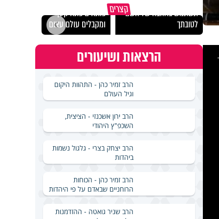
מכילי
קצרים
תשתמש באהבה של השם
פותחים פתח קטן -
במבחן
לטובתך
ומקבלים עולם עצום
ואלתר
This
הרצאות ושיעורים
is
a
modal
windo
הרב זמיר כהן - התהוות היקום
וגיל העולם
הרב ירון אשכנזי - הציצית,
השכפ"ץ היהודי
הרב יצחק בצרי - גלגול נשמות
ביהדות
הרב זמיר כהן - הכוחות
הרוחניים שבאדם על פי היהדות
הרב שניר גואטה - ההזדמנות