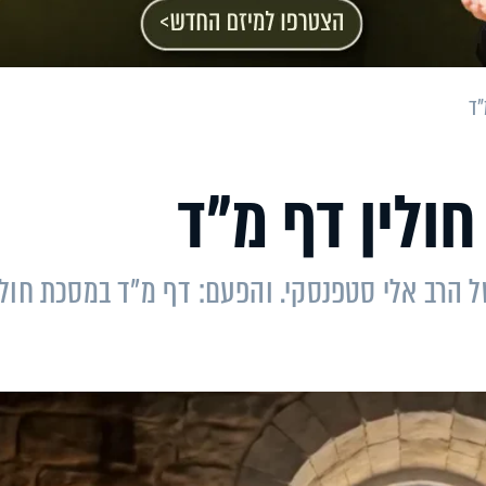
"ד
חולין דף מ"ד
ל הרב אלי סטפנסקי. והפעם: דף מ"ד במסכת חולי