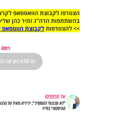
בהשתתפות הרה"ג זמיר כהן שליט
>> להצטרפות
לקבוצת הווטסאפ ל
רוצה 
אל תפספסו
"לא תכננתי להמשיך": ידידיה מאיר על הרגע
ההיסטורי בחייו