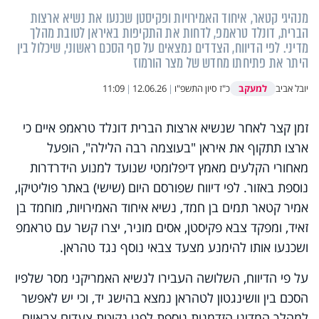
מנהיגי קטאר, איחוד האמירויות ופקיסטן שכנעו את נשיא ארצות
הברית, דונלד טראמפ, לדחות את התקיפות באיראן לטובת מהלך
מדיני. לפי הדיווח, הצדדים נמצאים על סף הסכם ראשוני, שיכלול בין
היתר את פתיחתו מחדש של מצר הורמוז
למעקב
יובל אביב
כ"ז סיון התשפ"ו
|
12.06.26
|
11:09
זמן קצר לאחר שנשיא ארצות הברית דונלד טראמפ איים כי
ארצו תתקוף את איראן "בעוצמה רבה הלילה", הופעל
מאחורי הקלעים מאמץ דיפלומטי שנועד למנוע הידרדרות
נוספת באזור. לפי דיווח שפורסם היום (שישי) באתר פוליטיקו,
אמיר קטאר תמים בן חמד, נשיא איחוד האמירויות, מוחמד בן
זאיד, ומפקד צבא פקיסטן, אסים מוניר, יצרו קשר עם טראמפ
ושכנעו אותו להימנע מצעד צבאי נוסף נגד טהראן.
על פי הדיווח, השלושה העבירו לנשיא האמריקני מסר שלפיו
הסכם בין וושינגטון לטהראן נמצא בהישג יד, וכי יש לאפשר
למהלך המדיני הזדמנות נוספת לפני נקיטת צעדים צבאיים.