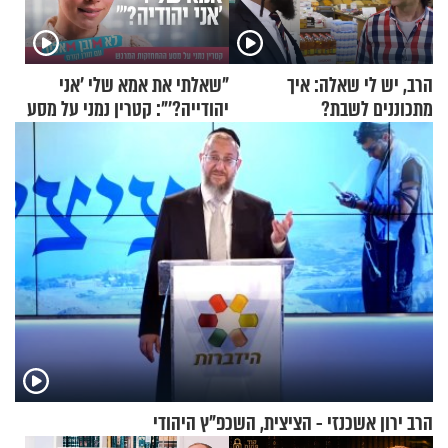
הרב, יש לי שאלה: איך
"שאלתי את אמא שלי 'אני
מתכוננים לשבת?
יהודייה?'": קטרין נמני על מסע
ההתחזקות המרגש
הרב ירון אשכנזי - הציצית, השכפ"ץ היהודי