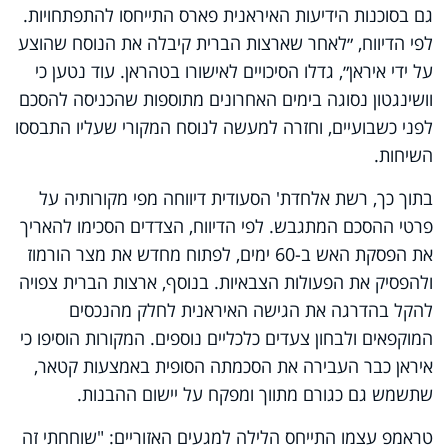
גם בסוכנות הידיעות האיראנית פארס התייחסו להתפתחויות.
לפי הדיווח, ״לאחר שארצות הברית קיבלה את הנוסח שהוצע
על ידי איראן״, גדלו הסיכויים לאישורו בטהראן. עוד נטען כי
וושינגטון נסוגה בימים האחרונים מתוספות שהכניסה להסכם
לפני כשבועיים, וחזרה למעשה לנוסח המקורי שעליו התבססו
השיחות.
בתוך כך, רשת אלחדת' הסעודית דיווחה מפי מקורותיה על
פרטי ההסכם המתגבש. לפי הדיווח, הצדדים הסכימו להאריך
את הפסקת האש ב-60 ימים, לפתוח מחדש את מצר הורמוז
ולהפסיק את הפעולות הצבאיות. בנוסף, ארצות הברית צפויה
להקל בהדרגה את הגישה האיראנית לחלק מהנכסים
המוקפאים ולבחון צעדים כלכליים נוספים. המקורות הוסיפו כי
איראן כבר העבירה את הסכמתה הסופית באמצעות קטאר,
שתשמש גם כגורם מתווך ומפקח על יישום ההבנות.
טראמפ עצמו התייחס הלילה למגעים האזוריים: "שוחחתי זה