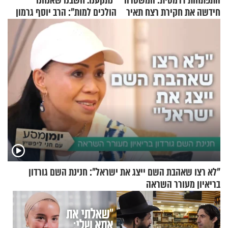
התפתחות דרמטית: המשטרה
"נתקענו. חשבנו שאנחנו
חידשה את חקירת רצח תאיר
הולכים למות": הרב יוסף גרמון
ראדה
בריאיון מרתק
"לא רצו שאהבת השם ייצג את ישראל": חנינת השם גורדון
בריאיון מעורר השראה