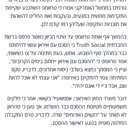
גורמים בממשל האמריקני אמרו כי טראמפ השתכנע שקיימת
התקדמות ממשית במגעים, ובעקבות זאת החליט להשהות
את תוכניות התקיפה שעליהן רמז קודם לכן.
בהמשך אף אותת טראמפ על שינוי הכיוון כאשר פרסם ברשת
החברתית Truth Social כי הסכם עם איראן עשוי להיחתם
כבר במהלך סוף השבוע. אמש, בעת חתימה על צו נשיאותי,
אמר טראמפ כי "ההסכם עם איראן ייחתם בימים הקרובים",
וציין כי המסמך נמצא בשלבי ניסוח אחרונים. לדבריו, טקס
החתימה צפוי להתקיים באירופה: "אני עצמי לא אוכל להיות
שם, אבל ג'יי די ואנס יהיה".
דובר משרד החוץ האיראני, אסמאעיל בקאאי, אמר כי חלקים
משמעותיים מטיוטת ההסכם כבר הושלמו, אך טען כי טהראן
לא תוותר על "הקווים האדומים" שלה. לדבריו, טרם התקבלה
החלטה סופית בנוגע לאישור ההסכם.