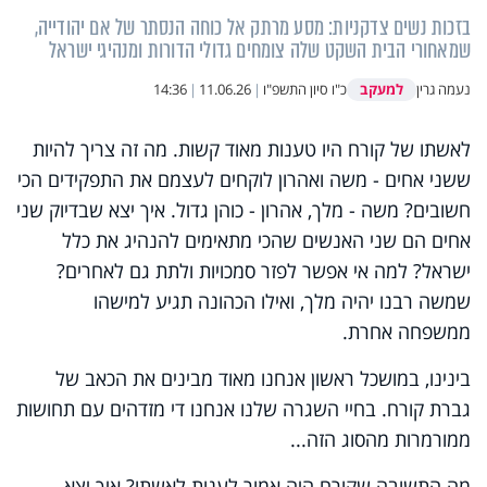
בזכות נשים צדקניות: מסע מרתק אל כוחה הנסתר של אם יהודייה,
שמאחורי הבית השקט שלה צומחים גדולי הדורות ומנהיגי ישראל
למעקב
נעמה גרין
כ"ו סיון התשפ"ו
|
11.06.26
|
14:36
לאשתו של קורח היו טענות מאוד קשות. מה זה צריך להיות
ששני אחים - משה ואהרון לוקחים לעצמם את התפקידים הכי
חשובים? משה - מלך, אהרון - כוהן גדול. איך יצא שבדיוק שני
אחים הם שני האנשים שהכי מתאימים להנהיג את כלל
ישראל? למה אי אפשר לפזר סמכויות ולתת גם לאחרים?
שמשה רבנו יהיה מלך, ואילו הכהונה תגיע למישהו
ממשפחה אחרת.
בינינו, במושכל ראשון אנחנו מאוד מבינים את הכאב של
גברת קורח. בחיי השגרה שלנו אנחנו די מזדהים עם תחושות
ממורמרות מהסוג הזה...
מה התשובה שקורח היה אמור לענות לאשתו? איך יצא