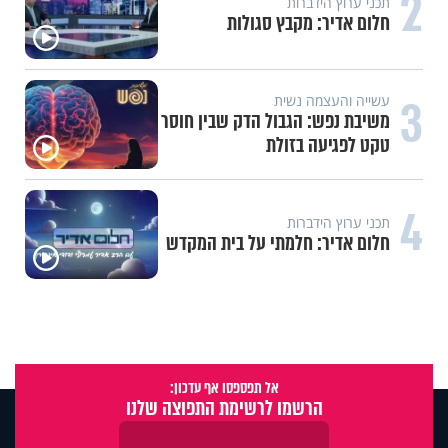
2
תכני ערוץ הידברות
חלום אדיר: מקבץ סגולות
3
עשייה והעצמה נשית
משיבת נפש: הגבול הדק שבין חוסר
טקט לפגיעה בזולת
4
תכני ערוץ הידברות
חלום אדיר: חלמתי על בית המקדש
אל תפספסו אף עדכון:
הרשמו לרשימת התפוצה שלנו