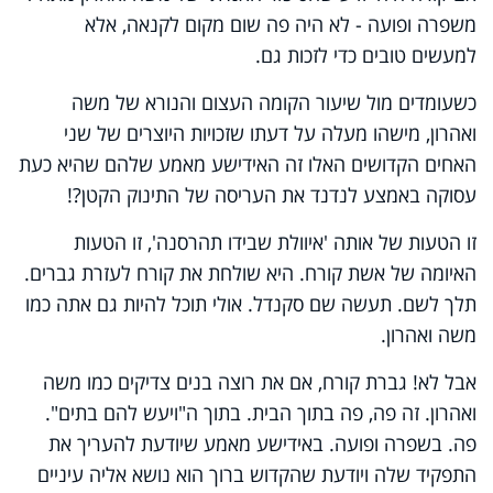
משפרה ופועה - לא היה פה שום מקום לקנאה, אלא
למעשים טובים כדי לזכות גם.
כשעומדים מול שיעור הקומה העצום והנורא של משה
ואהרון, מישהו מעלה על דעתו שזכויות היוצרים של שני
האחים הקדושים האלו זה האידישע מאמע שלהם שהיא כעת
עסוקה באמצע לנדנד את העריסה של התינוק הקטן?!
זו הטעות של אותה 'איוולת שבידו תהרסנה', זו הטעות
האיומה של אשת קורח. היא שולחת את קורח לעזרת גברים.
תלך לשם. תעשה שם סקנדל. אולי תוכל להיות גם אתה כמו
משה ואהרון.
אבל לא! גברת קורח, אם את רוצה בנים צדיקים כמו משה
ואהרון. זה פה, פה בתוך הבית. בתוך ה"ויעש להם בתים".
פה. בשפרה ופועה. באידישע מאמע שיודעת להעריך את
התפקיד שלה ויודעת שהקדוש ברוך הוא נושא אליה עיניים