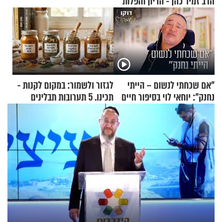
הרב זמיר כהן - הריון והפלות
"אם שכחתי לנשום – הייתי
לגזור ולשמור: במקום לקנות -
נחנק": יוחאי לוי בסיפור חיים
תכינו. 5 תערובות תבלינים
מעורר השראה
שמתאימות להכל