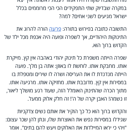
במקרה שבדיוק שתי התפקידים הכי הכי מרוממים בכלל
ישראל מגיעים לשני אחים? למה?
התשובה כתובה בפירוש בתורה:
פרעה
הורה להרוג את
התינוקות היהודיים, אך לשפרה ופועה היה אכפת מכל ילד של
הקדוש ברוך הוא.
שפרה הייתה משפרת כל תינוק יהודי באהבה אין קץ. מייקרת
אותו. מחבקת אותו. לוחשת לו באוזן: אתה בן מלך. פועה
הייתה מנדנדת לו את העריסה ושרה לו שירים ומטפלת בו
במסירות אין קץ. מדובבת אותו. מחזיקה אותו. מרגיעה אותו.
מתוך הכרה שהתינוק האומלל הזה, שעוד רגע מושלך ליאור,
זו נשמה! האבן יקרה של ה'! זה חלק אלוק ממעל.
והקדוש ברוך הוא כל כך הוקיר את אותם נשים צדקניות
שגידלו במסירות נפש את האוצרות שלו, ונתן להן שכר עצום:
"ויהי כי יראו המיילדות את האלוקים ויעש להם בתים". אומר