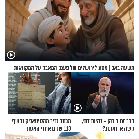
תשעה באב | מסע לירושלים של פעם: המאבק על המקוואות
הרב זמיר כהן - להיות דתי,
מכתב נדיר מהטיטאניק נחשף
קשה או תענוג?
113 שנים אחרי האסון