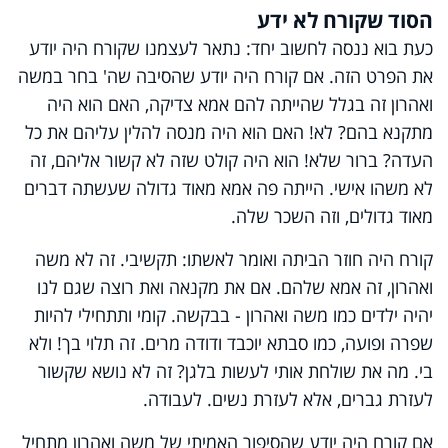
הסוד שקורח לא ידע
כעת בוא ננסה לחשוב יחד: נתאר לעצמנו שקורח היה יודע
את הפרט הזה. אם קורח היה יודע שהסיבה שה' בחר במשה
ואהרון זה בגלל שהייתה להם אמא צדיקה, האם הוא היה
מתקנא בהם? לא! האם הוא היה מנסה להלין עליהם את כל
העדה? ברור שלא! הוא היה קולט שזה לא קשור אליהם, זה
לא משהו אישי. הייתה פה אמא מאוד גדולה שעשתה דברים
מאוד גדולים, וזה השכר שלה.
קורח היה חוזר הביתה ואומר לאשתו: תקשיבי. זה לא משה
ואהרון, זה אמא שלהם. אם את מקנאה ואת רוצה שגם לנו
יהיה ילדים כמו משה ואהרון - בבקשה. קומי ותתחילי להיות
שפרה ופועה, כמו סבתא יוכבד ודודה מרים. זה תלוי בך! ולא
בי. מה את שולחת אותי לעשות בלגן? זה לא נושא שקשור
לעזרת גברים, אלא לעזרת נשים. לעבודה.
אם קורח היה יודע שהסיפור האמיתי של משה ואהרון מתחיל