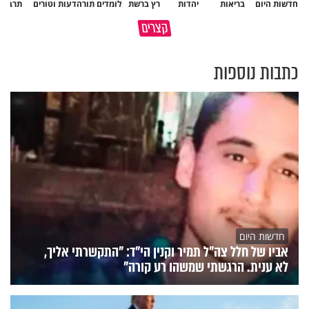
חדשות היום
בריאות
יהדות
רץ ברשת
לומדים תורה
דעות וטורים
תרבות
פותחים פתח קטן - ומקבלים עול
קצרים
תשתמש באהבה של השם לטובתך
עצום
כתבות נוספות
חדשות היום
אביו של חלל צה"ל תמיר וקנין הי"ד: "התקשרתי אליך,
לא ענית. הרגשתי שמשהו רע קורה"