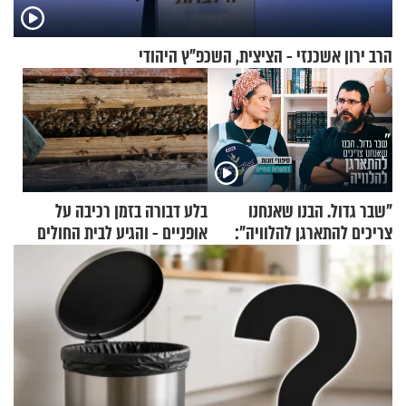
הרב ירון אשכנזי - הציצית, השכפ"ץ היהודי
"שבר גדול. הבנו שאנחנו
בלע דבורה בזמן רכיבה על
צריכים להתארגן להלוויה":
אופניים - והגיע לבית החולים
זוגיות במבחן, הפעם עם מרים
במצב מסכן חיים
וגד דנינו