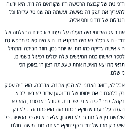
הזכיינית של קבוצת הרכישה הזו שקוראים לה דוד. היא ידעה
להעריך את תפקידה כאישה. ועשתה מה שמוטל עליה! וכל
הגדלות של דוד מיוחס אליה.
אם דואג האדומי היה מעלה על דעתו שזו סיבת ההצלחה של
דוד - הוא בכלל לא היה מתקנא בו. הוא היה פשוט מחפש גם
הוא אישה צדיקה כמו רות. או יותר נכון, חוזר הביתה ומתחיל
לספר לאשתו כמה המעשים שלה יכולים לפעול בשמיים.
תראי מה יצא מאישה אחת שעשתה רצון ה' באופן הכי
מושלם.
אבל לא, דואג האדומי לא הבין את זה. אדרבה. הוא היה עסוק
רק בלהכתים את ייחוסו של דוד וטען שדוד לא ראוי לבוא
בקהל. למה? כי הוא נין של רות. ולגודל האבסורד, הוא לא
העלה על דעתו שדווקא הכתם הזה הוא כתם זהב. לא רק
שלהיות נין של רות זה לא חיסרון, אלא היא פה כל הסיפור. כל
שיעור קומתו של דוד נזקף דווקא מאותה רות. מישהו חולם