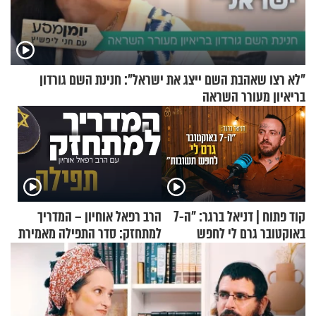
"לא רצו שאהבת השם ייצג את ישראל": חנינת השם גורדון
בריאיון מעורר השראה
קוד פתוח | דניאל ברגר: "ה-7
הרב רפאל אוחיון – המדריך
באוקטובר גרם לי לחפש
למתחזק: סדר התפילה מאמירת
תשובות"
הקורבנות ועד קריאת שמע