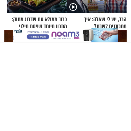
הרב, יש לי שאלה: איך
כרוב ממולא עם שדרוג מתוק:
מתכוננים לשבת?
מתכון מיוחד ושיטת מילוי
X
שאתם חייבים לנסות
הרב יצחק פנגר - אחרית הימים, חלק ב’