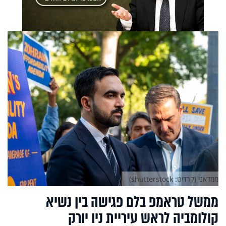
ממדאני (קרדיט: shutterstock)
ממשל טראמפ בלם פגישה בין נשיא
קולומביה לראש עיריית ניו יורק