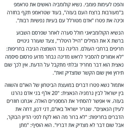
והפכו לעימות פומבי. נשיא קולומביה האשים את טראמפ
ב"מעורבות ברצח העם בעזה", בעוד שטראמפ תקף בחזרה
וכינה את פטרו "אדם מטורלל עם בעיות נפשיות רבות".
הנשיא הקולומביאני חולל סערה לאחר שפרסם השבוע
ברשת X את המילים "הייל היטלר", צעד שעורר גינויים
חריפים ברחבי העולם. הליגה נגד השמצה הגיבה בחריפות:
"לא אמורים להסביר לראש מדינה נבחר מדוע פרסום סיסמה
נאצית הוא דבר מחריד ובלתי מתקבל על הדעת. אין לכך שום
תירוץ ואין שום הקשר שמצדיק זאת".
אתמול נשא פטרו דברים במועצת הביטחון של האו"ם והשווה
בין ישראל לבין גרמניה הנאצית: "20 אלף בני אדם נהרגו
בעזה. אי אפשר להסתיר את המספרים האלה. אנחנו חוזרים
לעידן הנאצים". שגריר ישראל באו"ם, דני דנון, דחה את
הדברים בחריפות: "לא ברור מה הוא לקח לפני הדיון הבוקר,
אבל שום דבר לא מצדיק את דבריו". הוא הוסיף: "מתן