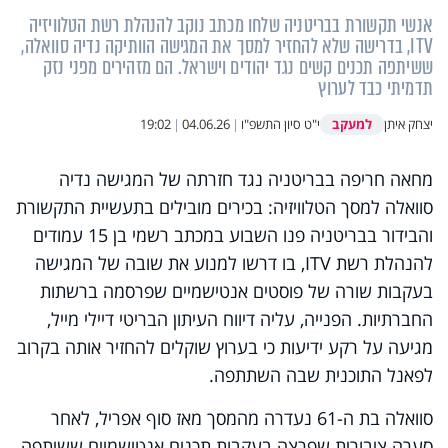
אנשי תקשורת בבריטניה שלחו מכתב נוקב להנהלת רשת הטלוויזיה
ITV, בדרישה שלא להחזיר למסך את המגישה הוותיקה נדיה סוואלה,
ששיתפה תכנים קשים נגד יהודים וישראל. הם מזהירים מפני נזק
תדמיתי כבד לערוץ
למעקב
יצחק איתן
י"ט סיון התשפ"ו
|
04.06.26
|
19:02
מחאה חריפה בבריטניה נגד חזרתה של המגישה נדיה
סוואלה למסך הטלוויזיה: בכירים מובילים בתעשיית התקשורת
והבידור בבריטניה פנו השבוע במכתב רשמי בן 15 עמודים
להנהלת רשת ITV, בו דרשו למנוע את שובה של המגישה
בעקבות שורה של פוסטים אנטישמיים שפרסמה ברשתות
החברתיות. הפנייה, עליה דיווח העיתון הבריטי דיילי מייל,
מגיעה על רקע ידיעות כי בערוץ שוקלים להחזיר אותה בקרוב
לפאנל התוכנית שבה השתתפה.
סוואלה בת ה-61 נעדרה מהמסך מאז סוף אפריל, לאחר
סערה ציבורית שפרצה בעקבות תכנים אנטישמיים ששיתפה