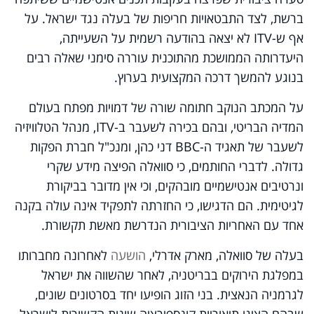
ברשת, לצד התבטאויות חריפות של בעלה נגד ישראל. על
אף ש-ITV לא יצאה בהודעה רשמית על השעייתה,
היעדרותה הממושכת מהתוכנית עוררה סימני שאלה רבים
בנוגע להמשך דרכה המקצועית בערוץ.
על המכתב הנוקב חתומה שורה של דמויות מפתח בעולם
המדיה הבריטי, ובהם בכירה לשעבר ב-ITV, מנהל הטלוויזיה
לשעבר של תאגיד ה-BBC דני כהן, ומנכ"ל חברת הפקות
גדולה. לדברי החותמים, כי סוואלה הפיצה מידע שקרי
ונרטיבים אנטישמיים מובהקים, וכי אין מדובר בביקורת
לגיטימית. הם הדגישו, כי החזרתה לתפקיד אינה עולה בקנה
אחד עם האחריות הציבורית הנדרשת מאשת תקשורת.
בעלה של סוואלה, מארק אדרלי,
הושעה
לאחרונה מחברותו
במפלגת הירוקים בבריטניה, לאחר שהשווה את ישראל
לגרמניה הנאצית. בני הזוג הופיעו יחד בסרטונים שונים,
שבהם הציגו תיאוריות קונספירציה שונות הקשורות לישראל.