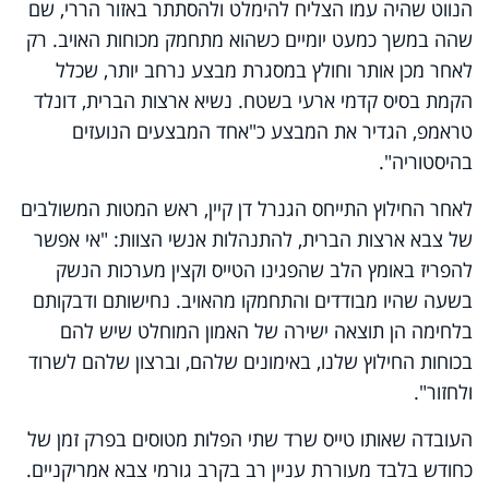
הנווט שהיה עמו הצליח להימלט ולהסתתר באזור הררי, שם
שהה במשך כמעט יומיים כשהוא מתחמק מכוחות האויב. רק
לאחר מכן אותר וחולץ במסגרת מבצע נרחב יותר, שכלל
הקמת בסיס קדמי ארעי בשטח. נשיא ארצות הברית, דונלד
טראמפ, הגדיר את המבצע כ"אחד המבצעים הנועזים
בהיסטוריה".
לאחר החילוץ התייחס הגנרל דן קיין, ראש המטות המשולבים
של צבא ארצות הברית, להתנהלות אנשי הצוות: "אי אפשר
להפריז באומץ הלב שהפגינו הטייס וקצין מערכות הנשק
בשעה שהיו מבודדים והתחמקו מהאויב. נחישותם ודבקותם
בלחימה הן תוצאה ישירה של האמון המוחלט שיש להם
בכוחות החילוץ שלנו, באימונים שלהם, וברצון שלהם לשרוד
ולחזור".
העובדה שאותו טייס שרד שתי הפלות מטוסים בפרק זמן של
כחודש בלבד מעוררת עניין רב בקרב גורמי צבא אמריקניים.