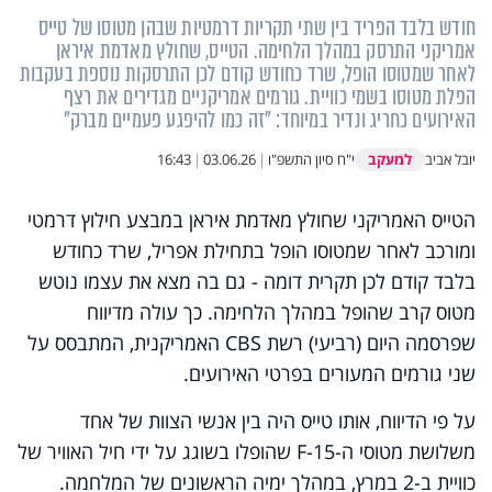
חודש בלבד הפריד בין שתי תקריות דרמטיות שבהן מטוסו של טייס
אמריקני התרסק במהלך הלחימה. הטייס, שחולץ מאדמת איראן
לאחר שמטוסו הופל, שרד כחודש קודם לכן התרסקות נוספת בעקבות
הפלת מטוסו בשמי כוויית. גורמים אמריקניים מגדירים את רצף
האירועים כחריג ונדיר במיוחד: "זה כמו להיפגע פעמיים מברק"
למעקב
יובל אביב
י"ח סיון התשפ"ו
|
03.06.26
|
16:43
הטייס האמריקני שחולץ מאדמת איראן במבצע חילוץ דרמטי
ומורכב לאחר שמטוסו הופל בתחילת אפריל, שרד כחודש
בלבד קודם לכן תקרית דומה - גם בה מצא את עצמו נוטש
מטוס קרב שהופל במהלך הלחימה. כך עולה מדיווח
שפרסמה היום (רביעי) רשת CBS האמריקנית, המתבסס על
שני גורמים המעורים בפרטי האירועים.
על פי הדיווח, אותו טייס היה בין אנשי הצוות של אחד
משלושת מטוסי ה-F-15 שהופלו בשוגג על ידי חיל האוויר של
כוויית ב-2 במרץ, במהלך ימיה הראשונים של המלחמה.