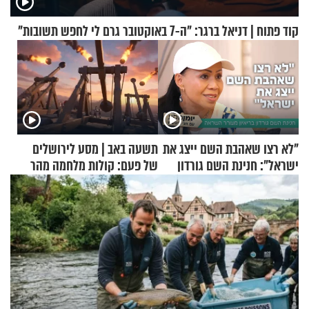
קוד פתוח | דניאל ברגר: "ה-7 באוקטובר גרם לי לחפש תשובות"
"לא רצו שאהבת השם ייצג את
תשעה באב | מסע לירושלים
ישראל": חנינת השם גורדון
של פעם: קולות מלחמה מהר
בריאיון מעורר השראה
הזיתים