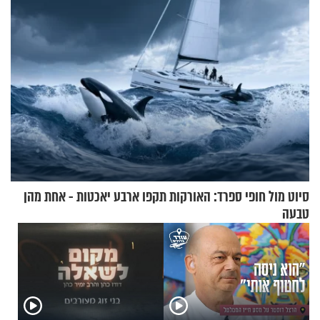
סיוט מול חופי ספרד: האורקות תקפו ארבע יאכטות - אחת מהן
טבעה