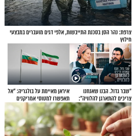
צרפת: נהר הסן בסכנת התייבשות, אלפי דגים מועברים במבצעי
חילוץ
"שבר גדול. הבנו שאנחנו
איראן מאיימת על בולגריה: "אל
צריכים להתארגן להלוויה":
תאפשרו למטוסי אמריקנים
זוגיות במבחן, הפעם עם מרים
להמריא מהשטח שלכם"
וגד דנינו