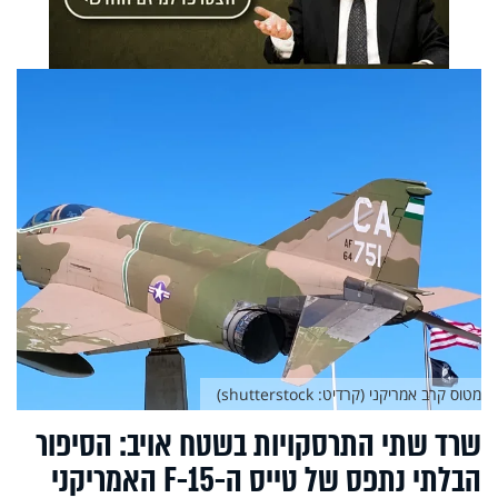
מטוס קרב אמריקני (קרדיט: shutterstock)
שרד שתי התרסקויות בשטח אויב: הסיפור
הבלתי נתפס של טייס ה-F-15 האמריקני