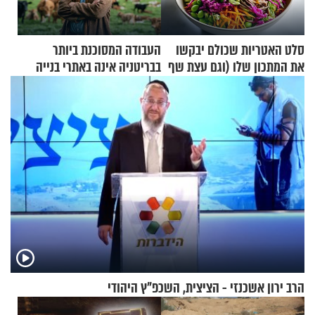
סלט האטריות שכולם יבקשו
העבודה המסוכנת ביותר
את המתכון שלו (וגם עצת שף
בבריטניה אינה באתרי בנייה
להגשת הרוטב)
אלא דווקא בשדות
הרב ירון אשכנזי - הציצית, השכפ"ץ היהודי