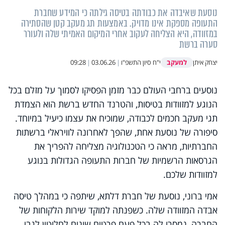
נוסעת שאיבדה את כבודתה בטיסה גילתה כי המידע שחברת
התעופה מספקת אינו מדויק. באמצעות תג מעקב קטן שהסתירה
במזוודה, היא הצליחה לעקוב אחרי המיקום האמיתי שלה ולעורר
סערה ברשת
למעקב
יצחק איתן
י"ח סיון התשפ"ו
|
03.06.26
|
09:28
נוסעים ברחבי העולם כבר מזמן הפסיקו לסמוך על מזלם בכל
הנוגע למזוודות בטיסות, והטרנד החדש ברשת הוא הצמדת
תגי מעקב חכמים לכבודה, שמוכיח את עצמו כיעיל במיוחד.
סיפורה של נוסעת אחת, שהפך לאחרונה לוויראלי ברשתות
החברתיות, מראה כי הטכנולוגיה מצליחה להפריך את
הגרסאות הרשמיות של חברות התעופה הגדולות בנוגע
למזוודות שלכם.
אמי ברוני, נוסעת של חברת דלתא, שיתפה כי במהלך טיסה
אבדה המזוודה שלה. כשפנתה למוקד שירות הלקוחות של
החברה, נמסרו לה בכל פעם פרטים שונים לחלוטין לגבי