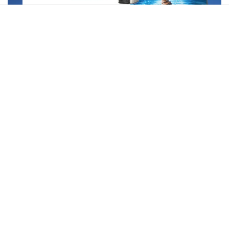
דיווח: צה"ל בונה מחסום עפר עצום שיחצה את רצועת עזה
לשניים