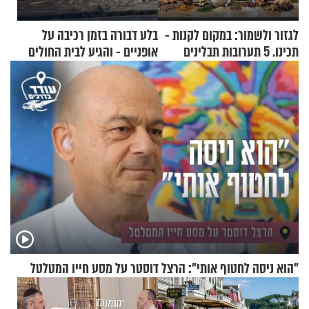
לגזור ולשמור: במקום לקנות -
בלע דבורה בזמן רכיבה על
תכינו. 5 תערובות תבלינים
אופניים - והגיע לבית החולים
שמתאימות להכל
במצב מסכן חיים
"הוא ניסה לחטוף אותי": הרצל דוסטר על מסע חייו המטלטל