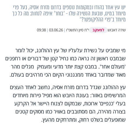
יש עץ אחד בהודו ובמקומות נוספים בדרום מזרח אסיה, בעל פרי
מיוחד במינו, שבעת הנשירה שלו - 'בוחר' איפה לנחות: מה כל כך
מיוחד ב'פרי ההליקופטר?'
למעקב
שירה דאבוש
י"ח סיון התשפ"ו
|
03.06.26
|
09:38
מי שמביט על נשירת עלעליו של עץ ההולונג, יכול לומר
שבמבט ראשון זה נראה כמו נחיל קטן של דבורים או רחפנים
'מעולם אחר'. במבט קצת יותר מדעי ומעמיק מגלים מהר
מאוד שמדובר באחד ממנגנוני הקיום הכי מרהיבים בעולם.
עץ ההולונג שגדל בדרום מזרח אסיה, נחשב לאחד העצים
המרשימים באזור: בעונת היובש הוא מפיל פירות מיוחדים
בעלי 'כנפיים' ארוכות, שבמקום לצנוח היישר אל הקרקע
בצורה מהירה, הם מסתובבים באוויר כמו מסוקים קטנים
שמופעלים בשלט רחוק, ומתרחקים מהעץ.