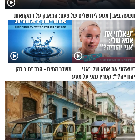
תשעה באב | מסע לירושלים של פעם: המאבק על המקוואות
"שאלתי את אמא שלי 'אני
משבר המים - הרב זמיר כהן
יהודייה?'": קטרין נמני על מסע
ההתחזקות המרגש