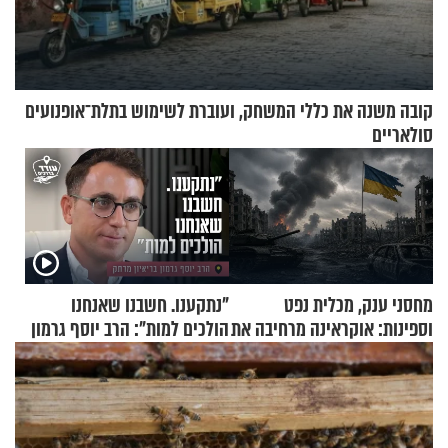
קובה משנה את כללי המשחק, ועוברת לשימוש בתלת־אופנועים
סולאריים
מחסני ענק, מכלית נפט
"נתקענו. חשבנו שאנחנו
וספינות: אוקראינה מרחיבה את
הולכים למות": הרב יוסף גרמון
התקיפות בעומק רוסיה
בריאיון מרתק