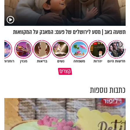
תשעה באב | מסע לירושלים של פעם: המאבק על המקוואות
חדשות היום
יהדות
משפחה
נשים
בריאות
מגזין
רוחניות ו
תעשה עם האהבת השם שלך
פותחים פתח קטן - ומקבלים עול
קצרים
משהו
עצום
כתבות נוספות