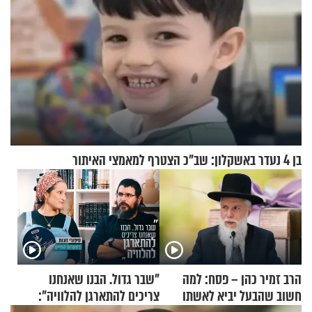
בן 4 נעדר באשקלון: שב"כ הצטרף למאמצי האיתור
הרב זמיר כהן – פסח: למה
"שבר גדול. הבנו שאנחנו
חשוב שהבעל יביא לאשתו
צריכים להתארגן להלוויה":