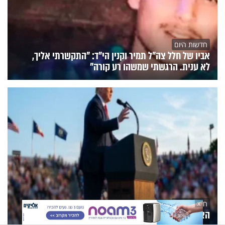
חדשות היום
אביו של חלל צה"ל תמיר וקנין הי"ד: "התקשרתי אליך,
לא ענית. הרגשתי שמשהו רע קורה"
חדשות היום
X
האיראנים לועגים לטראמפ: "דיפלומטיה של תיאטרון"