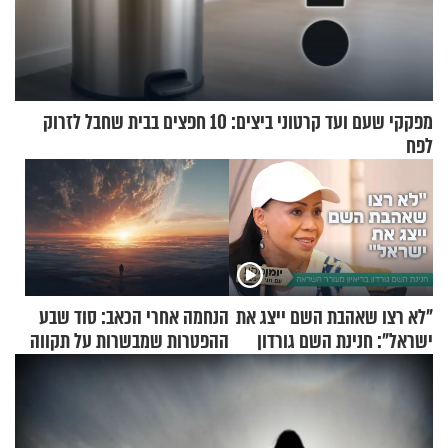
מפקקי שעם ועד קרטוני ביצים: 10 חפצים בבית שחבל לזרוק
לפח
"לא רצו שאהבת השם ייצג את
הנחמה אחרי הכאב: סוד שבע
ישראל": חנינת השם גורדון
ההפטרות שמבשרות על תקווה
בריאיון מעורר השראה
וגאולה