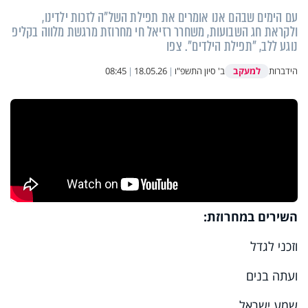
עם הימים שבהם אנו אומרים את תפילת השל"ה לזכות ילדינו,
ולקראת חג השבועות, משחרר רזיאל חי מחרוזת מרגשת מלווה בקליפ
נוגע ללב, "תפילת הילדים". צפו
למעקב
הידברות
ב' סיון התשפ"ו
|
18.05.26
|
08:45
השירים במחרוזת:
וזכני לגדל
ועתה בנים
שמע ישראל