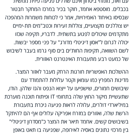
עם זאת, מומחי ביטחון אינם שוללים פגיעה פיזית ממשית
בכבלים. מוסטפא אחמד, חוקר בכיר במרכז המחקר חבטור
שבסיסו באיחוד האמירויות, אמר כי לכוחות משמרות המהפכה
יש צוללנים מקצועיים, צוללות זעירות וכטב"מים תת-ימיים
מתקדמים שיכולים לפגוע בתשתית. לדבריו, תקיפה שכזו
יכולה לגרום ל"אסון דיגיטלי מדורג" על פני מספר יבשות.
לשם השוואה, תקיפות החות'ים בים סוף גרמו בעבר לשיבוש
של כמעט רבע מתעבורת האינטרנט האזורית.
ההשלכות האפשריות חורגות הרחק מעבר לאזור המצר.
מדינות המפרץ כמו עומאן וקטר עלולות להתמודד עם
שיבושים חמורים, שישפיעו על ייצוא הנפט והגז שלהן. הודו,
שתעשיית מיקור החוץ שלה בתחומי IT ופיתוח תוכנה מוערכת
במיליארדי דולרים, עלולה לראות פגיעה ניכרת בתעבורת
הרשת שלה, ואזורים במזרח אפריקה עלולים אף הם להיתקל
בשיבושים קשים. אחמד תיאר את המצר כ"מסדרון דיגיטלי"
בין מרכזי נתונים באסיה לאירופה, שפגיעה בו תאט באופן