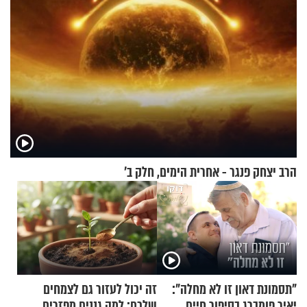
הרב יצחק פנגר - אחרית הימים, חלק ב’
"תסמונת דאון זו לא מחלה":
זה יכול לעזור גם לצמחים
יאיר פומברג בסיפור חיים
שלכם: למה גננים מפזרים