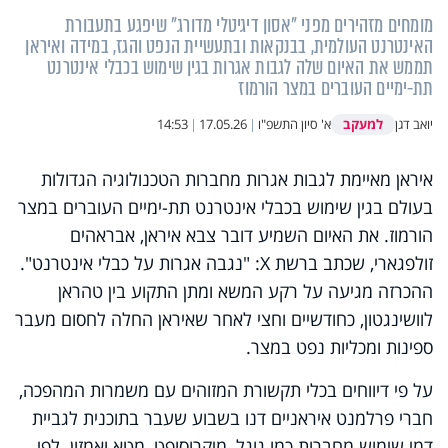
מומחים מזהירים מפני "אסון דיגיטלי מדורג" שיפגע בתעבורת
האינטרנט העולמית, בבנקאות ובתעשיית הנפט והגז, במידה ואיראן
תממש את האיום שלה לגבות אגרות בגין שימוש בכבלי אינטרנט
תת-ימיים העוברים במצר הורמוז
למעקב
יואב דגן
א' סיון התשפ"ו
|
17.05.26
|
14:53
איראן מאיימת לגבות אגרות מחברות הטכנולוגיה הגדולות
בעולם בגין שימוש בכבלי אינטרנט תת-ימיים העוברים במצר
הורמוז. את האיום השמיע דובר צבא איראן, אבראהים
זולפגארי, שכתב ברשת X: "נגבה אגרות על כבלי אינטרנט".
ההכרזה מגיעה על רקע המשא ומתן התקוע בין טהראן
לוושינגטון, כחודשיים וחצי לאחר שאיראן החלה לחסום מעבר
ספינות ומכליות נפט במצר.
על פי דיווחים בכלי תקשורת המזוהים עם משמרות המהפכה,
חברי פרלמנט איראניים דנו בשבוע שעבר בתוכנית לגביית
דמי שימוש מחברות כמו גוגל, מיקרוסופט, מטא ואמזון. לפי