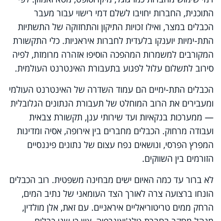
התוכנית, החברות יחויבו לשלם דמי רישוי עבור מעבר
הכבלים במצר, ואילו זכויות התיקון והתחזוקה של התשתיות
התת-ימיות יוענקו בלעדית לחברות איראניות. כלי התקשורת
המקורבים למשמרות המהפכה הוסיפו אזהרה מרומזת, לפיה
סירוב לתשלום עלול לפגוע בתעבורת האינטרנט העולמית.
הכבלים התת-ימיים הם עמוד השדרה של האינטרנט העולמי
ומעבירים את הרוב המוחלט של תעבורת הנתונים הגלובלית
— ממערכות בנקאיות ועד שירותי ענן, תקשורת צבאית
ועבודה מרחוק. הכבלים מחברים בין אירופה, אסיה ומדינות
המפרץ הפרסי, ונושאים נפח עצום של נתונים פיננסיים
הזורמים בין השווקים.
לא ברור עד כמה האיום ישים מבחינה משפטית. רוב הכבלים
הונחו ברצועה צרה לאורך הצד העומאני של נתיב המים,
הרחק ממים טריטוריאליים איראניים. עם זאת, אלן מולדין,
מנהל מחקר בחברת טלג'יאוגרפיה, ציין כי שני כבלים