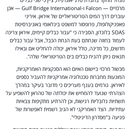
מרכזיים — Falcon ו-Gulf Bridge International — אכן
עוברים דרך המים הטריטוריאליים של איראן. איריני
פאפניקולופולו, פרופסור למשפט בינלאומי באוניברסיטת
SOAS בלונדון, הסבירה כי "עבור כבלים קיימים, איראן צריכה
לעמוד בחוזה שנחתם בעת הנחת הכבל, אבל עבור כבלים
חדשים, כל מדינה, כולל איראן, יכולה להחליט אם ובאילו
תנאים ניתן להניח כבלים בים הטריטוריאלי שלה".
מכשול מרכזי ביישום האיום הוא הסנקציות האמריקניות,
המונעות מחברות טכנולוגיה אמריקניות להעביר כספים
לאיראן. גורמים בענף מעריכים כי מדובר בעיקר במהלך
הצהרתי שנועד להמחיש את יכולתה של טהראן להשפיע על
תשתיות גלובליות רגישות, וכן להרתיע מתקיפות צבאיות
עתידיות. הצד האמריקני לא הגיב רשמית לאפשרות של
פגיעה ב"מסדרון הדיגיטלי".