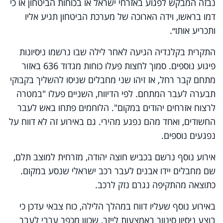
נבזה המבקש לפגוע באזרחי ישראל או בכוחות הביטחון או כי
דמו בראשו, וידה הארוכה של מערכת הביטחון תגיע אליו
ותכריע אותו״.
התקרית בקלנדיה הגיעה לאחר לילה שבו נרשמו ניסיונות
פיגוע נוספים. סמוך לחצות פעלו כוחות מגדוד 636 באזור
מתחם קבר רחל, אז זיהו שני מחבלים שניסו להשליך בקבוקי
תבערה לעבר המתחם. לפי הדיווח, השניים פעלו "במטרה
לרצוח אזרחים יהודים במקום". הלוחמים פתחו באש לעבר
החשודים, ואחד מהם נפגע מהירי. גם באירוע זה לא דווח על
נפגעים נוספים.
אירוע נוסף נרשם בכביש חוצה יהודה, מזרחית למוצב תלם,
שם מחבלים יידו אבנים לעבר רכב ישראלי שנסע במקום.
כתוצאה מהתקיפה נגרם נזק לרכב.
באירוע נוסף שעליו דווח במהלך הלילה, כוח צבאי עדכן כי
בוצע ניסיון סינוור באמצעות לייזר, שכוון מכפר ערבי לעבר