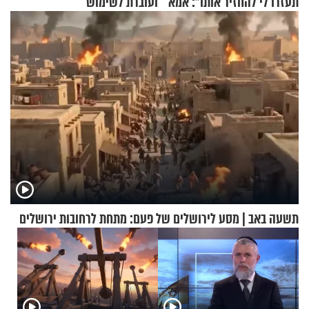
תעזרו לי להחזיר אותו": אמא
ועוברת לשימוש
של יובל בן ה-4 בריאיון דומע
בתלת־אופנועים סולאריים
תשעה באב | מסע לירושלים של פעם: מתחת לרחובות ירושלים