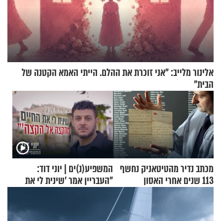
אלינור מלייב: "אני זוכרת את ההלם. הייתי האמא הקטנה של
הבית"
מכתב נדיר מהטיטאניק נחשף
המשפיע(נ)ים | יוני דוד:
113 שנים אחרי האסון
"העבריין אמר 'שינית לי את
החיים מהקצה אל הקצה'"