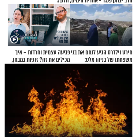
הרב יצחק פנגר - אחרית הימים, חלק ג’
חירט וילדרס הגיע לנחם את בני
פגיעה עצמית וחרדות – איך
משפחתו של בניהו מלט:
מכילים את זה? זוגיות במבחן,
"מיליונים באירופה תומכים
הפעם עם יהודית ואלתר כהן
בכם"