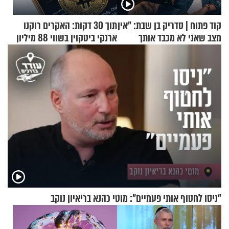
קוד פתוח | סדריק בן שבת: "אין
תוך 30 דקות: האקרים רוקנו
מצב שאני לא מכבד אותך
ארנקי ביטקוין בשווי 88 מיליון
בבוקר בהנחת תפילין"
דולר
"ניסו לחטוף אותי פעמיים": מוטי כהנא בריאיון נוקב