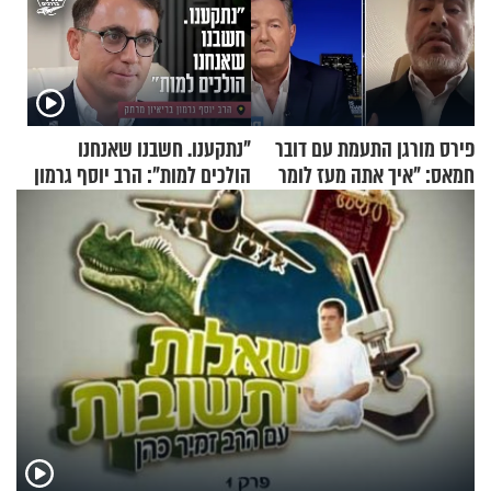
פירס מורגן התעמת עם דובר
"נתקענו. חשבנו שאנחנו
חמאס: "איך אתה מעז לומר
הולכים למות": הרב יוסף גרמון
שלא ביצעתם פשעי מלחמה?!"
בריאיון מרתק