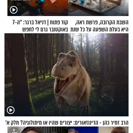
השבת הקרובה, פרשת ראה,
קוד פתוח | דניאל ברגר: "ה-7
היא בעלת השפעה על כל שנת
באוקטובר גרם לי לחפש
תשפ"ז
תשובות"
הרב זמיר כהן - הדינוזאורים: יצורים שהיו או מיתולוגיה? חלק א’