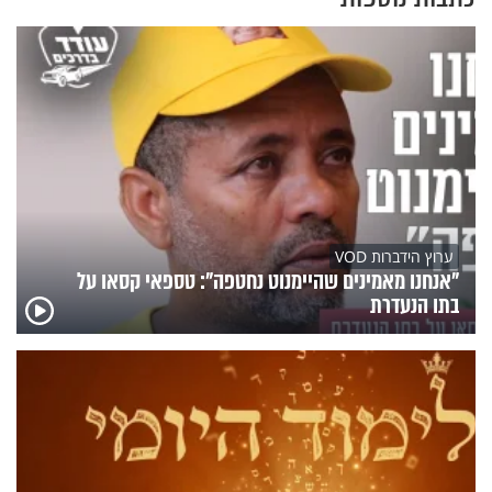
ערוץ הידברות VOD
"אנחנו מאמינים שהיימנוט נחטפה": טספאי קסאו על
בתו הנעדרת