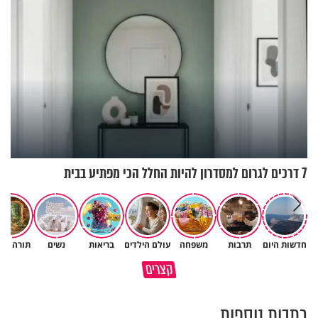
7 דרכים לגרום למסדרון להיות החלל הכי מפתיע בבית
חדשות היום
תרבות
משפחה
עולם הילדים
בריאות
נשים
תורה ומ
לפעמים המערכת מפספסת את
מותר לנשוף על בוטנים כדי להעי
קצרים
הלב של הילדים שלנו
את הקליפות בשבת? 🥜
כתבות נוספות