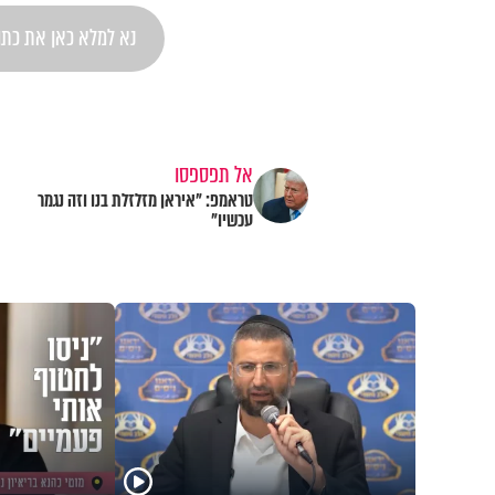
אל תפספסו
טראמפ: "איראן מזלזלת בנו וזה נגמר
עכשיו"