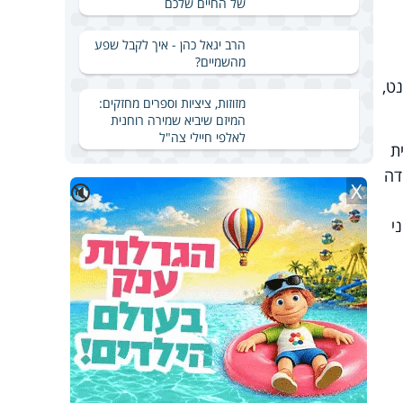
של החיים שלכם
הרב יגאל כהן - איך לקבל שפע
מהשמיים?
לפרלמנט,
מזוזות, ציציות וספרים מחזקים:
המיזם שיביא שמירה רוחנית
לאלפי חיילי צה"ל
ת
דה
X
🔇
י