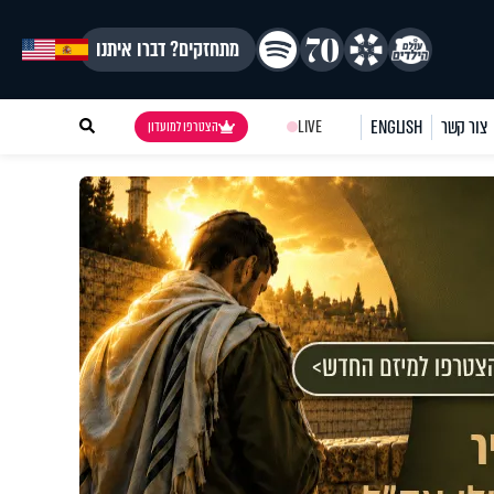
מתחזקים? דברו איתנו
צור קשר
ENGLISH
LIVE
הצטרפו למועדון