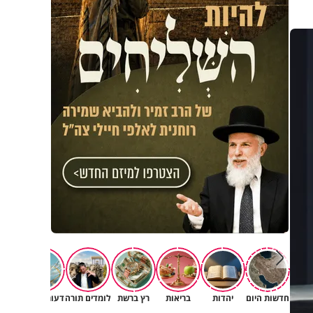
חדשות היום
יהדות
בריאות
רץ ברשת
לומדים תורה
דעות וטורים
תרב