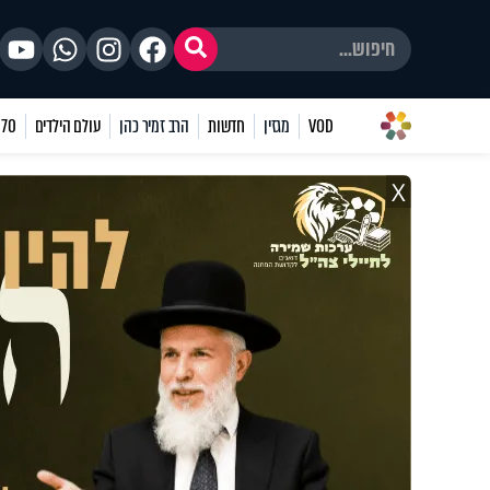
VOD
מגזין
חדשות
הרב זמיר כהן
עולם הילדים
70 שאלות
X