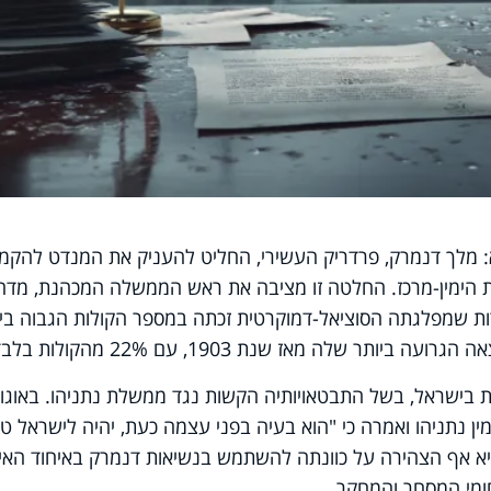
: מלך דנמרק, פרדריק העשירי, החליט להעניק את המנדט להקמ
גת הימין-מרכז. החלטה זו מציבה את ראש הממשלה המכהנת, מדה
רות שמפלגתה הסוציאל-דמוקרטית זכתה במספר הקולות הגבוה בי
ר שלה מאז שנת 1903, עם 22% מהקולות בלבד.
 בישראל, בשל התבטאויותיה הקשות נגד ממשלת נתניהו. באוגו
ין נתניהו ואמרה כי "הוא בעיה בפני עצמה כעת, יהיה לישראל טו
יא אף הצהירה על כוונתה להשתמש בנשיאות דנמרק באיחוד האיר
חומי המסחר והמחקר.