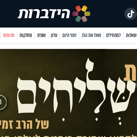
למתחילים
שאל את הרב
זמני היום
עלון
שופס
מחלקות
תרומות