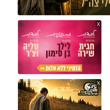
X
🔇
X