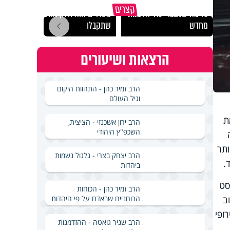
גם השולחן שבת שאתם
קצרים
כל מה שנשבר יכול להיבנות
מסדרים הוא חלק מהשפע
האם מ
מחדש
שתקבלו
בשבת
הרצאות ושיעורים
הרב זמיר כהן - התהוות היקום
וגיל העולם
ת
הרב ירון אשכנזי - הציצית,
השכפ"ץ היהודי
ותר
הרב יצחק בצרי - גלגול נשמות
ביהדות
סט
הרב זמיר כהן - הכוחות
הרוחניים שבאדם על פי היהדות
ב
ופי
הרב שניר גואטה - ההזדמנות