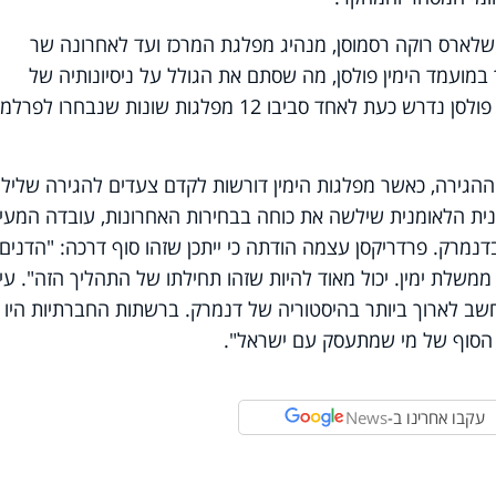
שלארס רוקה רסמוסן,
מנהיג מפלגת המרכז ועד לאחרונה שר
במועמד הימין פולסן, מה שסתם את הגולל על ניסיונותיה של
פרדריקסן להקים קואליציית שמאל-מרכז. פולסן נדרש כעת לאחד סביבו 12 מפלגות שונות שנבחרו 
ההגירה, כאשר מפלגות הימין דורשות לקדם צעדים להגירה שלילי
ת הלאומנית שילשה את כוחה בבחירות האחרונות, עובדה המעי
דנמרק. פרדריקסן עצמה הודתה כי ייתכן שזהו סוף דרכה: "הדנים
משלת ימין. יכול מאוד להיות שזהו תחילתו של התהליך הזה". עינ
שב לארוך ביותר בהיסטוריה של דנמרק. ברשתות החברתיות היו
 הסוף של מי שמתעסק עם ישראל".
עקבו אחרינו ב-
News