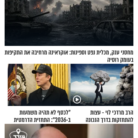
מחסני ענק, מכלית נפט וספינות: אוקראינה מרחיבה את התקיפות
בעומק רוסיה
הרב מרדכי לוי - עצות
"לכסף לא תהיה משמעות
להתחזקות בדרך הנכונה
ב-2036": התחזית הדרמטית
של אילון מאסק על עתיד
הכלכלה