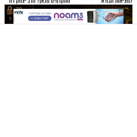
למציאות הבורא
מתקדמים מכאן? הרב יצחק דוד
גרוסמן בשיחה מיוחדת
X
קוד פתוח | סדריק בן שבת: "אין מצב שאני לא מכבד אותך בבוקר
בהנחת תפילין"