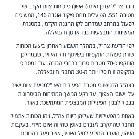
Video
דובר צה"ל עדכן היום (ראשון) כי כוחות צוות הקרב של
חטיבה 551, הפועלים תחת פיקוד אוגדה 146, ממשיכים
לפעול במרחב שמדרום לקו ההגנה הקדמי, במסגרת
המשימות המבצעיות נגד ארגון חיזבאללה.
לפי הודעת צה"ל, במהלך השבוע האחרון ביצעו הכוחות
שורת פעולות התקפיות בשיתוף חיל האוויר, שבמהלכן
הותקפו כ-70 מטרות טרור ברחבי הגזרה. עוד נמסר כי
בתקופה זו חוסלו יותר מ-30 מחבלי חיזבאללה.
בצה"ל הדגישו כי מטרת הפעילות היא "למניעת איום ישיר
על יישובי הצפון", על רקע המשך המתיחות הביטחונית
בגבול לבנון והפעילות המבצעית המתמשכת באזור.
באחת מהפעילויות שעליהן דיווח צה"ל, זיהו הכוחות אתמול
מחבל שהתקרב לעברם באופן שהיווה איום מיידי. בעקבות
הזיהוי, הועבר המידע לחיל האוויר, אשר פעל בהכוונת