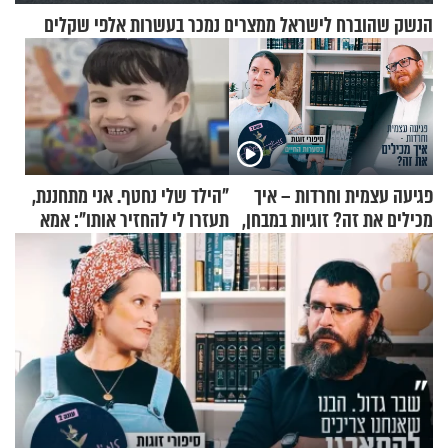
הנשק שהוברח לישראל ממצרים נמכר בעשרות אלפי שקלים
פגיעה עצמית וחרדות – איך
"הילד שלי נחטף. אני מתחננת,
מכילים את זה? זוגיות במבחן,
תעזרו לי להחזיר אותו": אמא
הפעם עם יהודית ואלתר כהן
של יובל בן ה-4 בריאיון דומע