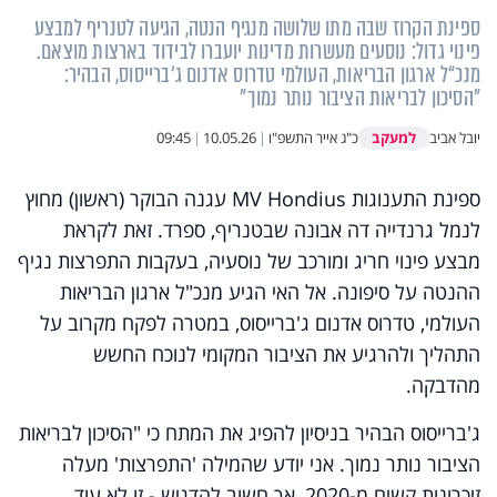
ספינת הקרוז שבה מתו שלושה מנגיף הנטה, הגיעה לטנריף למבצע
פינוי גדול: נוסעים מעשרות מדינות יועברו לבידוד בארצות מוצאם.
מנכ“ל ארגון הבריאות, העולמי טדרוס אדנום ג‘ברייסוס, הבהיר:
"הסיכון לבריאות הציבור נותר נמוך"
למעקב
יובל אביב
כ"ג אייר התשפ"ו
|
10.05.26
|
09:45
ספינת התענוגות MV Hondius עגנה הבוקר (ראשון) מחוץ
לנמל גרנדייה דה אבונה שבטנריף, ספרד. זאת לקראת
מבצע פינוי חריג ומורכב של נוסעיה, בעקבות התפרצות נגיף
ההנטה על סיפונה. אל האי הגיע מנכ"ל ארגון הבריאות
העולמי, טדרוס אדנום ג'ברייסוס, במטרה לפקח מקרוב על
התהליך ולהרגיע את הציבור המקומי לנוכח החשש
מהדבקה.
ג'ברייסוס הבהיר בניסיון להפיג את המתח כי "הסיכון לבריאות
הציבור נותר נמוך. אני יודע שהמילה 'התפרצות' מעלה
זיכרונות קשים מ-2020, אך חשוב להדגיש - זו לא עוד